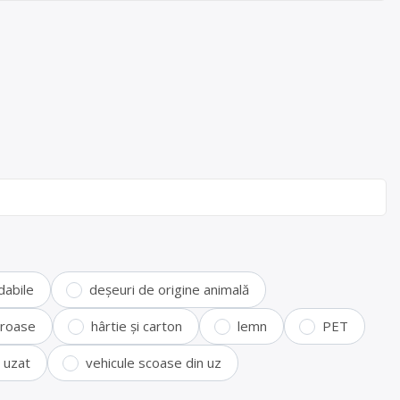
dabile
deșeuri de origine animală
feroase
hârtie și carton
lemn
PET
i uzat
vehicule scoase din uz