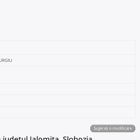
IURGIU
Sugerați o modificare
 județul Ialomița, Slobozia