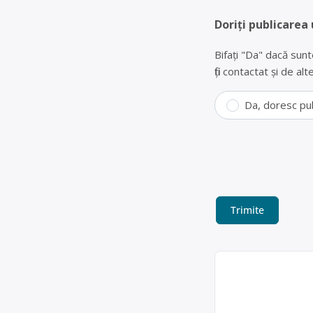
Doriți publicarea 
Bifați "Da" dacă sunt
fiți contactat și de a
Da, doresc pu
Colectare frig
VIVANI SALUBRITATE
electrice, electroni