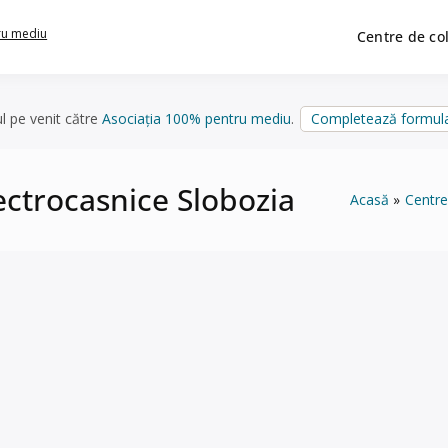
ru mediu
Centre de co
ul pe venit către
Asociația 100% pentru mediu
.
Completează formula
lectrocasnice Slobozia
Acasă
Centre