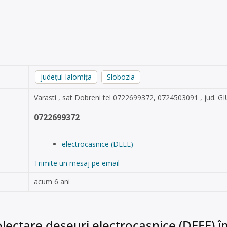
județul Ialomița
Slobozia
Varasti , sat Dobreni tel 0722699372, 0724503091 , jud. G
0722699372
electrocasnice (DEEE)
Trimite un mesaj pe email
acum 6 ani
lectare deșeuri electrocasnice (DEEE) în