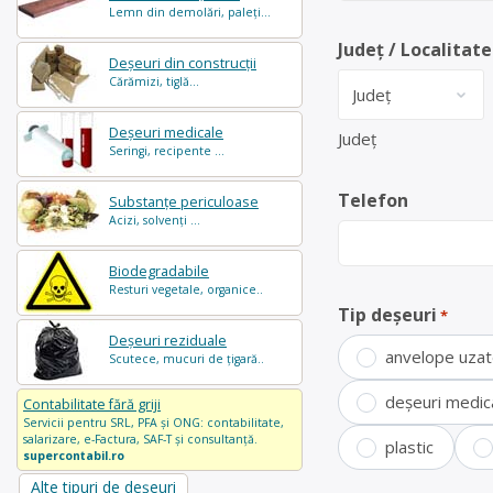
Lemn din demolări, paleți...
Județ / Localitate
Deșeuri din construcții
Cărămizi, tiglă...
Deșeuri medicale
Județ
Seringi, recipente ...
Telefon
Substanțe periculoase
Acizi, solvenți ...
Biodegradabile
Resturi vegetale, organice..
Tip deșeuri
*
Deșeuri reziduale
anvelope uza
Scutece, mucuri de țigară..
deșeuri medic
Contabilitate fără griji
Servicii pentru SRL, PFA și ONG: contabilitate,
salarizare, e-Factura, SAF-T și consultanță.
plastic
supercontabil.ro
Alte tipuri de deșeuri