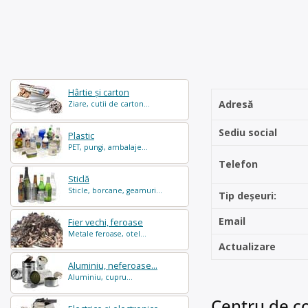
Hârtie și carton
Adresă
Ziare, cutii de carton...
Sediu social
Plastic
PET, pungi, ambalaje...
Telefon
Sticlă
Sticle, borcane, geamuri...
Tip deșeuri:
Email
Fier vechi, feroase
Metale feroase, otel...
Actualizare
Aluminiu, neferoase...
Aluminiu, cupru...
Centru de co