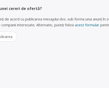
unei cereri de ofertă?
eți de acord cu publicarea mesajului dvs. sub forma unui anunț în se
lte companii interesate. Alternativ, puteți folosi
acest formular
pentr
blicarea
idere vechi și electrocasnice Slobozia
 SA este operator economic autorizat pentru colectare și reciclare 
ce și electrocasnice (DEEE), televizoare vechi, frigidere, imprimante,