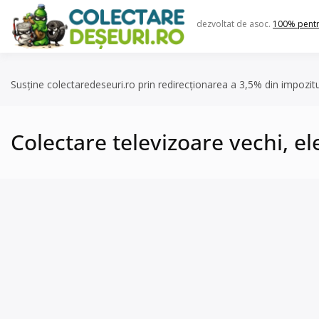
Skip
to
dezvoltat de asoc.
100% pent
content
Susține colectaredeseuri.ro prin redirecționarea a 3,5% din impozit
Colectare televizoare vechi, e