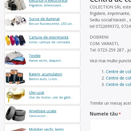
Electrice și electronice
Frigidere, televizoare...
COLECTION SRL este op
frigidere, imprimante,
Surse de iluminat
Sediu social:Varasti ,
Becuri fluorescente, LED-uri...
tel 0722699372, 0724
DOBRENI
Cartușe de imprimantă
toner, cartușe de cerneală...
COM. VARASTI,
Tel: 0723-259 287 , ju
Textile
Vezi mai multe puncte
Haine vechi, draperii...
Centre de col
Baterii, acumulatori
Centre de co
Baterii auto, Li-Ion...
Centre de col
Ulei uzat
Ulei de motor, ulei de gătit...
Trimite un mesaj acest
Anvelope uzate
Numele tău
*
Cauciucuri...
Mobilier vechi, lemn