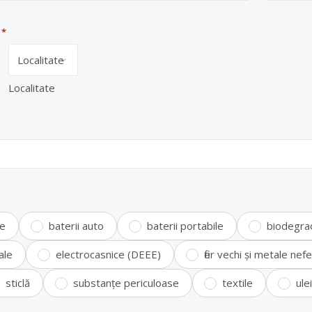
*
Localitate
te
baterii auto
baterii portabile
biodegra
ale
electrocasnice (DEEE)
fier vechi și metale ne
sticlă
substanțe periculoase
textile
ule