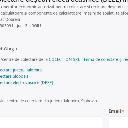
erator economic autorizat pentru colectare și reciclare deșeuri electr
 calculatoare și componente de calculatoare, mașini de spălat, telefoan
 sat Dobreni
503091 , jud. GIURGIU
d. Giurgiu
/centre de colectare de la
COLECTION SRL - Firmă de colectare și reci
ectare județul Ialomița
lectare Slobozia
ectare electrocasnice (DEEE)
ui centru de colectare din județul Ialomița, Slobozia
Email
*