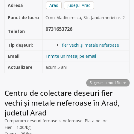
Adresă
Arad
județul Arad
Punct de lucru
Com. Vladimirescu, Str. Jandarmeriei nr. 2
0731653726
Telefon
Tip deșeuri:
fier vechi și metale neferoase
Email
Trimite un mesaj pe email
Actualizare
acum 5 ani
Sugerați o modificare
Centru de colectare deșeuri fier
vechi și metale neferoase în Arad,
județul Arad
Cumparam deseuri feroase si neferoase. Plata pe loc.
Fier – 1.00/kg
Cupru – 28/kg