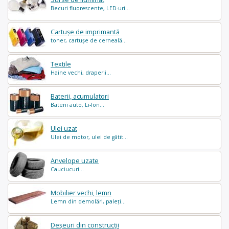
Becuri fluorescente, LED-uri...
Cartușe de imprimantă
toner, cartușe de cerneală...
Textile
Haine vechi, draperii...
Baterii, acumulatori
Baterii auto, Li-Ion...
Ulei uzat
Ulei de motor, ulei de gătit...
Anvelope uzate
Cauciucuri...
Mobilier vechi, lemn
Lemn din demolări, paleți...
Deșeuri din construcții