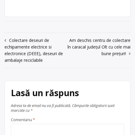
Punct de lucru:
REMAT MG SA este operator
Arad, str. Câmpul
economic autorizat pentru colectarea
Liniştii, nr. 1, tel:
și valorificarea următoarelor tipuri de
0257708101 , fax
deseuri: electronice, electrocasnice,
0257281711,
fier vechi, materiale neferoase,
office@mgg-
carton. Punctul de lucru al centrului
Navigare
Colectare deseuri de
Am deschis centru de colectare
remat.com
de colectare este în Arad, str. Câmpul
echipamente electrice si
în caracal județul Olt cu cele mai
în
Liniştii, nr. 1, tel: 0257708101 , fax
acum 4 ani
electronice (DEEE), deseuri de
bune prețuri!
0257281711,
office@mgg-remat.com
0257708101
articole
ambalaje reciclabile
Centru de colectare
Trimite un mesaj
electrocasnice (DEEE)
,
fier vechi
și metale neferoase
,
hârtie și
carton
, în
Arad
Lasă un răspuns
județul Arad
Adresa ta de email nu va fi publicată.
Câmpurile obligatorii sunt
marcate cu
*
Comentariu
*