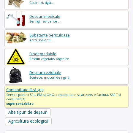
Cărămizi, tiglă...
Deșeuri medicale
Seringi, recipente ...
Substanțe periculoase
Acizi, solvenți ...
Biodegradabile
Resturi vegetale, organice..
Deșeuri reziduale
Scutece, mucuri de țigară..
Contabilitate fără griji
Servicii pentru SRL, PFA și ONG: contabilitate, salarizare, e-Factura, SAF-T și
consultanță.
supercontabil.ro
Alte tipuri de deșeuri
Agricultura ecologică