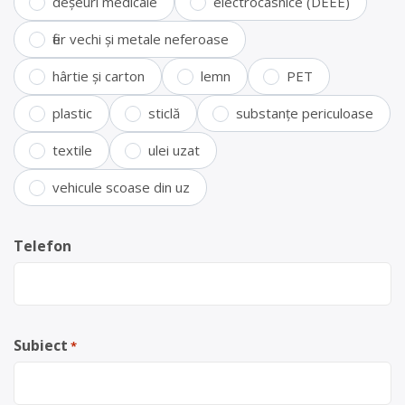
deșeuri medicale
electrocasnice (DEEE)
fier vechi și metale neferoase
hârtie și carton
lemn
PET
plastic
sticlă
substanțe periculoase
textile
ulei uzat
vehicule scoase din uz
Telefon
Subiect
*