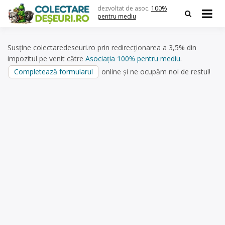
Skip
dezvoltat de asoc.
100%
to
pentru mediu
content
Susține colectaredeseuri.ro prin redirecționarea a 3,5% din
impozitul pe venit către
Asociația 100% pentru mediu
.
Completează formularul
online și ne ocupăm noi de restul!