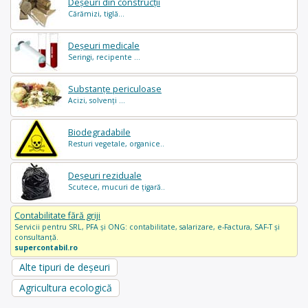
Deșeuri din construcții
Cărămizi, tiglă...
Deșeuri medicale
Seringi, recipente ...
Substanțe periculoase
Acizi, solvenți ...
Biodegradabile
Resturi vegetale, organice..
Deșeuri reziduale
Scutece, mucuri de țigară..
Contabilitate fără griji
Servicii pentru SRL, PFA și ONG: contabilitate, salarizare, e-Factura, SAF-T și
consultanță.
supercontabil.ro
Alte tipuri de deșeuri
Agricultura ecologică