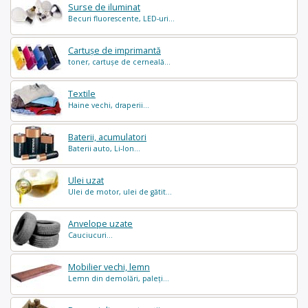
Surse de iluminat
Becuri fluorescente, LED-uri...
Cartușe de imprimantă
toner, cartușe de cerneală...
Textile
Haine vechi, draperii...
Baterii, acumulatori
Baterii auto, Li-Ion...
Ulei uzat
Ulei de motor, ulei de gătit...
Anvelope uzate
Cauciucuri...
Mobilier vechi, lemn
Lemn din demolări, paleți...