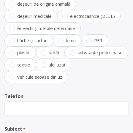
deșeuri de origine animală
deșeuri medicale
electrocasnice (DEEE)
fier vechi și metale neferoase
hârtie și carton
lemn
PET
plastic
sticlă
substanțe periculoase
textile
ulei uzat
vehicule scoase din uz
Telefon
Subiect
*