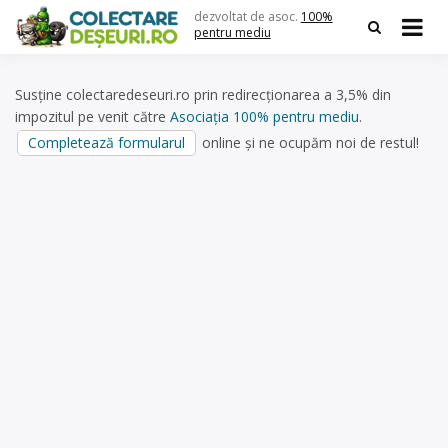
Skip
dezvoltat de asoc.
100%
to
pentru mediu
content
Susține colectaredeseuri.ro prin redirecționarea a 3,5% din
impozitul pe venit către
Asociația 100% pentru mediu
.
Completează formularul
online și ne ocupăm noi de restul!