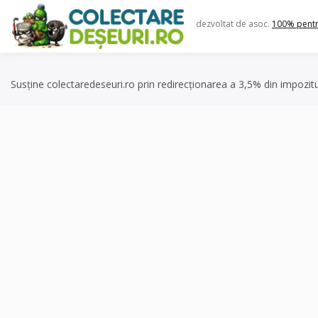
Skip
to
dezvoltat de asoc.
100% pent
content
Susține colectaredeseuri.ro prin redirecționarea a 3,5% din impozit