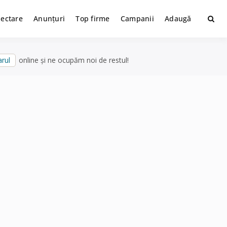
lectare
Anunțuri
Top firme
Campanii
Adaugă
rul
online și ne ocupăm noi de restul!