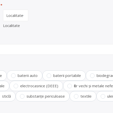
*
Localitate
te
baterii auto
baterii portabile
biodegra
ale
electrocasnice (DEEE)
fier vechi și metale ne
sticlă
substanțe periculoase
textile
ule