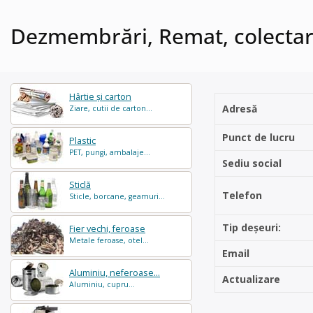
Dezmembrări, Remat, colectare
Hârtie și carton
Adresă
Ziare, cutii de carton...
Punct de lucru
Plastic
PET, pungi, ambalaje...
Sediu social
Sticlă
Telefon
Sticle, borcane, geamuri...
Tip deșeuri:
Fier vechi, feroase
Metale feroase, otel...
Email
Aluminiu, neferoase...
Actualizare
Aluminiu, cupru...