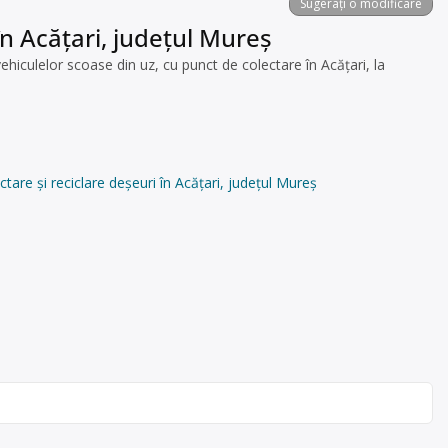
Sugerați o modificare
în Acățari, județul Mureș
ulelor scoase din uz, cu punct de colectare în Acățari, la
 și reciclare deșeuri în Acățari, județul Mureș