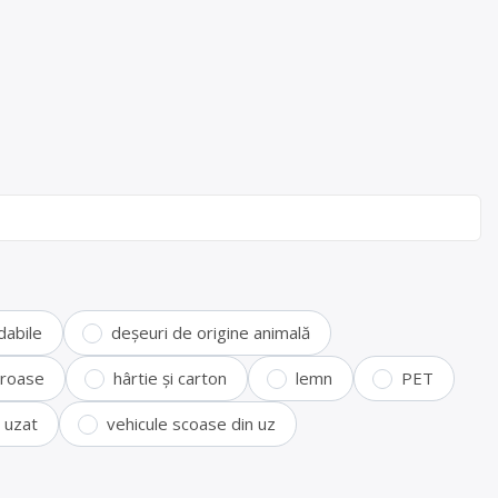
dabile
deșeuri de origine animală
feroase
hârtie și carton
lemn
PET
i uzat
vehicule scoase din uz