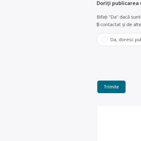
Doriți publicarea 
Bifați "Da" dacă sunt
fiți contactat și de a
Da, doresc pu
Dezmembrări a
BUSINESS CONCEPT S
vehiculelor scoase d
41/D, tel. 07445858
Business Concep