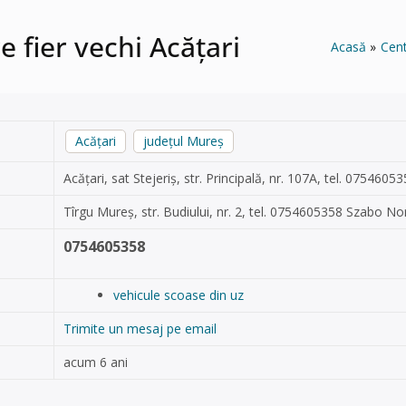
 fier vechi Acățari
Acasă
Cent
Acățari
județul Mureș
Acățari, sat Stejeriș, str. Principală, nr. 107A, tel. 07546
Tîrgu Mureș, str. Budiului, nr. 2, tel. 0754605358 Szabo No
0754605358
vehicule scoase din uz
Trimite un mesaj pe email
acum 6 ani