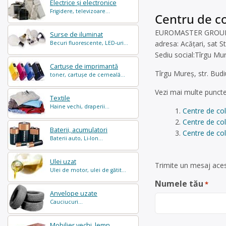
Electrice și electronice
Frigidere, televizoare...
Centru de co
EUROMASTER GROUP SRL 
Surse de iluminat
adresa: Acățari, sat S
Becuri fluorescente, LED-uri...
Sediu social:Tîrgu Mur
Cartușe de imprimantă
Tîrgu Mureș, str. Budi
toner, cartușe de cerneală...
Vezi mai multe puncte
Textile
Haine vechi, draperii...
Centre de col
Centre de co
Baterii, acumulatori
Centre de col
Baterii auto, Li-Ion...
Ulei uzat
Trimite un mesaj aces
Ulei de motor, ulei de gătit...
Numele tău
*
Anvelope uzate
Cauciucuri...
Mobilier vechi, lemn