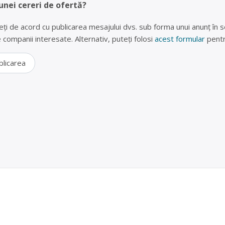
unei cereri de ofertă?
eți de acord cu publicarea mesajului dvs. sub forma unui anunț în se
lte companii interesate. Alternativ, puteți folosi
acest formular
pentr
blicarea
uto, rabla Acățari
RL este operator economic autorizat pentru colectara și tratarea
in uz, cu punct de colectare în Acățari, la adresa: com. Acatari, sat Ac
41. Sediu social:com. Acatari, sat Acatari nr. 41/D, tel. 0744585841
t SRL