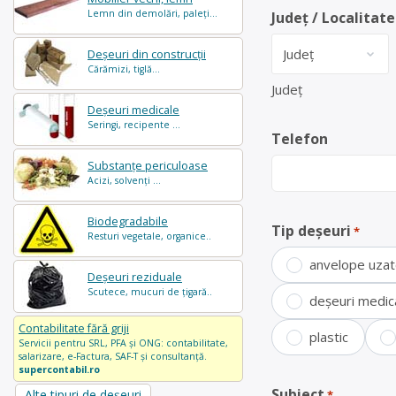
Lemn din demolări, paleți...
Județ / Localitate
Deșeuri din construcții
Cărămizi, tiglă...
Județ
Deșeuri medicale
Seringi, recipente ...
Telefon
Substanțe periculoase
Acizi, solvenți ...
Biodegradabile
Tip deșeuri
*
Resturi vegetale, organice..
anvelope uza
Deșeuri reziduale
Scutece, mucuri de țigară..
deșeuri medic
Contabilitate fără griji
plastic
Servicii pentru SRL, PFA și ONG: contabilitate,
salarizare, e-Factura, SAF-T și consultanță.
supercontabil.ro
Subiect
Alte tipuri de deșeuri
*