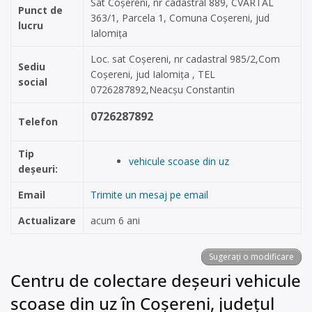
Sat Coșereni, nr cadastral 889, CVARTAL
Punct de
363/1, Parcela 1, Comuna Coșereni, jud
lucru
Ialomița
Loc. sat Coșereni, nr cadastral 985/2,Com
Sediu
Coșereni, jud Ialomița , TEL
social
0726287892,Neacșu Constantin
0726287892
Telefon
Tip
vehicule scoase din uz
deșeuri:
Email
Trimite un mesaj pe email
Actualizare
acum 6 ani
Sugerați o modificare
Centru de colectare deșeuri vehicule
scoase din uz în Coșereni, județul