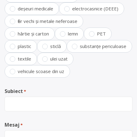
deșeuri medicale
electrocasnice (DEEE)
fier vechi și metale neferoase
hârtie și carton
lemn
PET
plastic
sticlă
substanțe periculoase
textile
ulei uzat
vehicule scoase din uz
Subiect
*
Mesaj
*