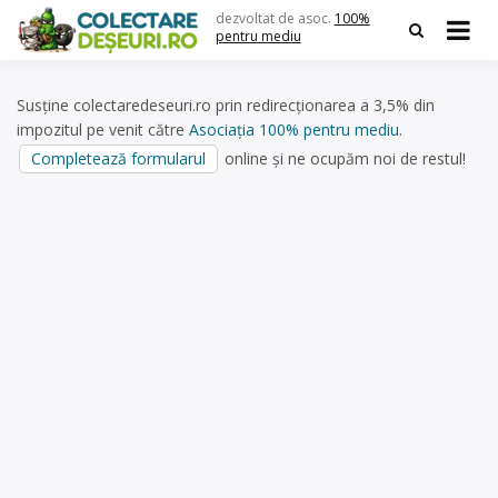
Skip
dezvoltat de asoc.
100%
to
pentru mediu
content
Susține colectaredeseuri.ro prin redirecționarea a 3,5% din
impozitul pe venit către
Asociația 100% pentru mediu
.
Completează formularul
online și ne ocupăm noi de restul!