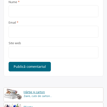
Nume
*
Email
*
Site web
Hârtie și carton
Ziare, cutii de carton...