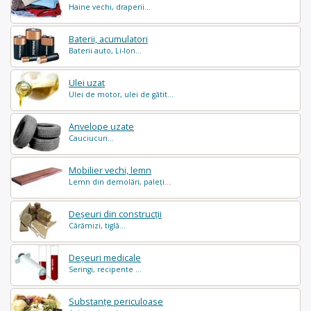
Haine vechi, draperii...
Baterii, acumulatori
Baterii auto, Li-Ion...
Ulei uzat
Ulei de motor, ulei de gătit...
Anvelope uzate
Cauciucuri...
Mobilier vechi, lemn
Lemn din demolări, paleți...
Deșeuri din construcții
Cărămizi, tiglă...
Deșeuri medicale
Seringi, recipente ...
Substanțe periculoase