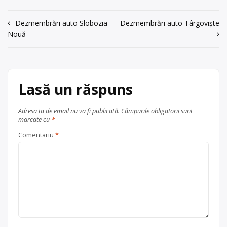
sos. Fetesti – Stelnica, DN3B, (Ferma
Fetești - Stelnica
17), jud. Ialomița, tel: 0726432435,
Navigare
0243/361350, Ghiță Pompiliu
Dezmembrări auto Slobozia
Dezmembrări auto Târgoviște
acum 6 ani
Nouă
în
07267833470372927047
Centru de colectare
vehicule
scoase din uz
, în
Fetești
articole
Trimite un mesaj
județul Ialomița
Lasă un răspuns
Adresa ta de email nu va fi publicată.
Câmpurile obligatorii sunt
marcate cu
*
Comentariu
*