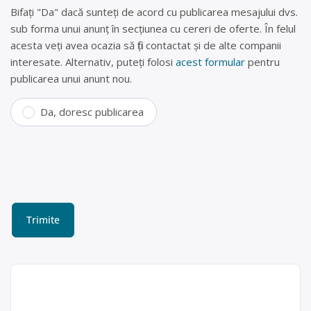
Bifați "Da" dacă sunteți de acord cu publicarea mesajului dvs.
sub forma unui anunț în secțiunea cu cereri de oferte. În felul
acesta veți avea ocazia să fiți contactat și de alte companii
interesate. Alternativ, puteți folosi
acest formular
pentru
publicarea unui anunt nou.
Da, doresc publicarea
Colectare PET-uri, plastic și
fier vechi în Bistrița –