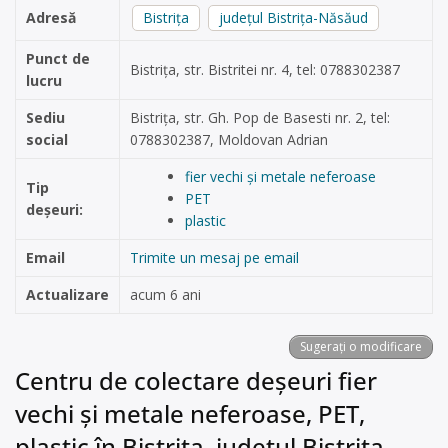
Adresă
Bistrița
județul Bistrița-Năsăud
Punct de
Bistrița, str. Bistritei nr. 4, tel: 0788302387
lucru
Sediu
Bistrița, str. Gh. Pop de Basesti nr. 2, tel:
social
0788302387, Moldovan Adrian
fier vechi și metale neferoase
Tip
PET
deșeuri:
plastic
Email
Trimite un mesaj pe email
Actualizare
acum 6 ani
Sugerați o modificare
Centru de colectare deșeuri fier
vechi și metale neferoase, PET,
plastic în Bistrița, județul Bistrița-