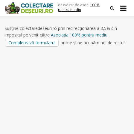
Skip
dezvoltat de asoc.
100%
to
pentru mediu
content
Susține colectaredeseuri.ro prin redirecționarea a 3,5% din
impozitul pe venit către
Asociația 100% pentru mediu
.
Completează formularul
online și ne ocupăm noi de restul!