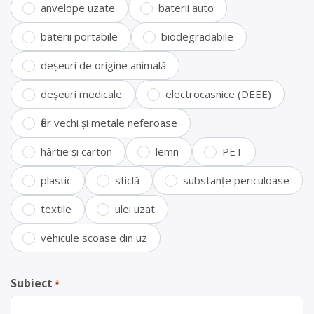
anvelope uzate
baterii auto
baterii portabile
biodegradabile
deșeuri de origine animală
deșeuri medicale
electrocasnice (DEEE)
fier vechi și metale neferoase
hârtie și carton
lemn
PET
plastic
sticlă
substanțe periculoase
textile
ulei uzat
vehicule scoase din uz
Subiect
*