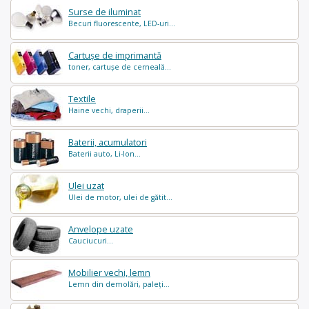
Surse de iluminat
Becuri fluorescente, LED-uri...
Cartușe de imprimantă
toner, cartușe de cerneală...
Textile
Haine vechi, draperii...
Baterii, acumulatori
Baterii auto, Li-Ion...
Ulei uzat
Ulei de motor, ulei de gătit...
Anvelope uzate
Cauciucuri...
Mobilier vechi, lemn
Lemn din demolări, paleți...