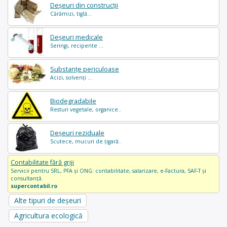
Deșeuri din construcții
Cărămizi, tiglă...
Deșeuri medicale
Seringi, recipente ...
Substanțe periculoase
Acizi, solvenți ...
Biodegradabile
Resturi vegetale, organice..
Deșeuri reziduale
Scutece, mucuri de țigară..
Contabilitate fără griji
Servicii pentru SRL, PFA și ONG: contabilitate, salarizare, e-Factura, SAF-T și
consultanță.
supercontabil.ro
Alte tipuri de deșeuri
Agricultura ecologică