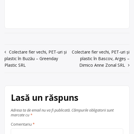
Ecoprimus SRL
Ecoprimus SRL
carton
,
plastic
, în
Bistrița
Ecoprimus SRL este operator
Punct de lucru:
județul Bistrița-Năsăud
economic autorizat pentru colectarea
Șieu Măgheruș nr.
și valorificarea deșeurilor de
282
ambalaje din PET, plastic (HDPE,
PVC, LDPE, PP, PS) și metale (oțel,
acum 6 ani
aluminiu, fier vechi), cu punct de lucru
0263/219943
în Șieu Măgheruș nr. 282.
Navigare
Colectare fier vechi, PET-uri și
Colectare fier vechi, PET-uri și
Trimite un mesaj
plastic în Buzău – Greenday
plastic în Bascov, Argeș –
Centru de colectare
fier vechi și
în
Plastic SRL
Dimico Anne Zonal SRL
metale neferoase
,
PET
,
plastic
, în
articole
județul Bistrița-Năsăud
Şieu Măgheruș
Lasă un răspuns
Adresa ta de email nu va fi publicată.
Câmpurile obligatorii sunt
marcate cu
*
Comentariu
*