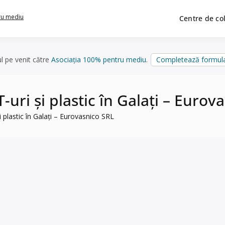
ru mediu
Centre de co
ul pe venit către
Asociația 100% pentru mediu
.
Completează formula
T-uri și plastic în Galați – Eurov
și plastic în Galați – Eurovasnico SRL