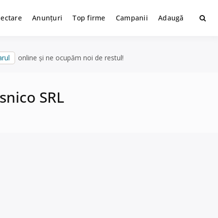
lectare
Anunțuri
Top firme
Campanii
Adaugă
rul
online și ne ocupăm noi de restul!
asnico SRL