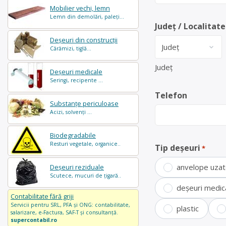
Mobilier vechi, lemn
Lemn din demolări, paleți...
Județ / Localitate
Deșeuri din construcții
Cărămizi, tiglă...
Județ
Deșeuri medicale
Seringi, recipente ...
Telefon
Substanțe periculoase
Acizi, solvenți ...
Biodegradabile
Resturi vegetale, organice..
Tip deșeuri
*
anvelope uza
Deșeuri reziduale
Scutece, mucuri de țigară..
deșeuri medic
Contabilitate fără griji
Servicii pentru SRL, PFA și ONG: contabilitate,
plastic
salarizare, e-Factura, SAF-T și consultanță.
supercontabil.ro