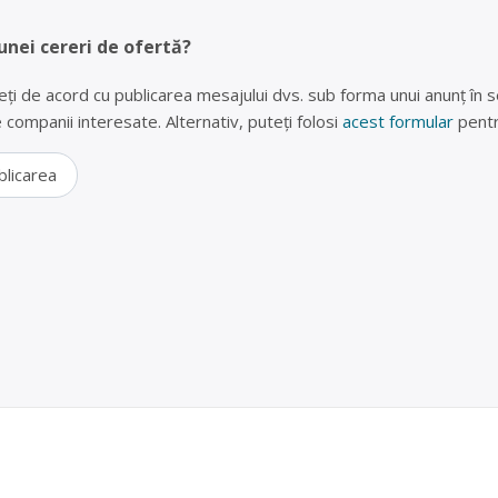
unei cereri de ofertă?
eți de acord cu publicarea mesajului dvs. sub forma unui anunț în se
lte companii interesate. Alternativ, puteți folosi
acest formular
pentr
blicarea
ri, plastic, hârtie și fier vechi în Galați – Eurovasn
e operator economic autorizat pentru colectarea și valorificarea deș