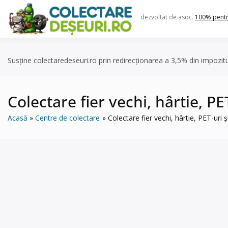
Skip
to
dezvoltat de asoc.
100% pent
content
Susține colectaredeseuri.ro prin redirecționarea a 3,5% din impozit
Colectare fier vechi, hârtie, PE
Acasă
Centre de colectare
Colectare fier vechi, hârtie, PET-uri 