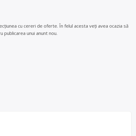
cțiunea cu cereri de oferte. În felul acesta veți avea ocazia să
u publicarea unui anunt nou.
ico
eurilor