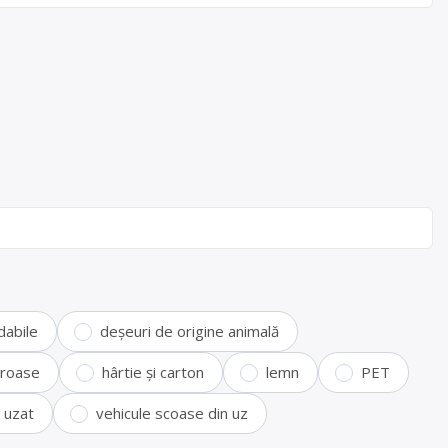
dabile
deșeuri de origine animală
feroase
hârtie și carton
lemn
PET
i uzat
vehicule scoase din uz