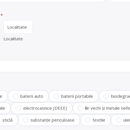
*
Localitate
te
baterii auto
baterii portabile
biodegra
ale
electrocasnice (DEEE)
fier vechi și metale ne
sticlă
substanțe periculoase
textile
ule