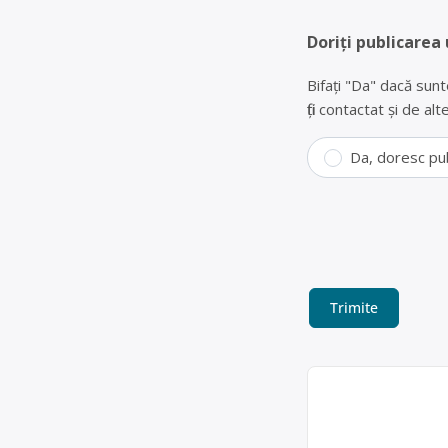
Doriți publicarea 
Bifați "Da" dacă sunt
fiți contactat și de a
Da, doresc pu
Colectare PET-u
SRL
Eurovasnico SRL est