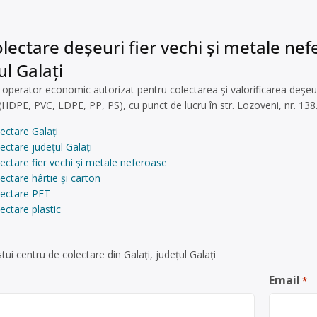
lectare deșeuri fier vechi și metale nefer
ul Galați
perator economic autorizat pentru colectarea și valorificarea deșeuril
 (HDPE, PVC, LDPE, PP, PS), cu punct de lucru în str. Lozoveni, nr. 138
ectare Galați
ectare județul Galați
ectare fier vechi și metale neferoase
ectare hârtie și carton
lectare PET
ectare plastic
ui centru de colectare din Galați, județul Galați
Email
*