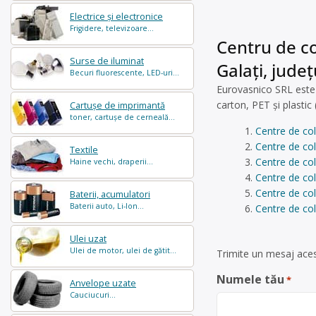
Electrice și electronice
Frigidere, televizoare...
Centru de co
Surse de iluminat
Galați, județ
Becuri fluorescente, LED-uri...
Eurovasnico SRL este o
carton, PET și plastic
Cartușe de imprimantă
toner, cartușe de cerneală...
Centre de col
Centre de col
Textile
Centre de col
Haine vechi, draperii...
Centre de col
Centre de co
Baterii, acumulatori
Baterii auto, Li-Ion...
Centre de col
Ulei uzat
Ulei de motor, ulei de gătit...
Trimite un mesaj acest
Numele tău
*
Anvelope uzate
Cauciucuri...