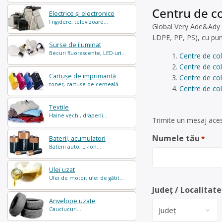
Centru de co
Electrice și electronice
Frigidere, televizoare...
Global Very Ade&Ady S
LDPE, PP, PS), cu punc
Surse de iluminat
Becuri fluorescente, LED-uri...
Centre de co
Centre de col
Cartușe de imprimantă
Centre de col
toner, cartușe de cerneală...
Centre de col
Textile
Haine vechi, draperii...
Trimite un mesaj aces
Numele tău
Baterii, acumulatori
*
Baterii auto, Li-Ion...
Ulei uzat
Ulei de motor, ulei de gătit...
Județ / Localitate
Anvelope uzate
Cauciucuri...