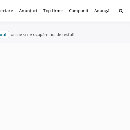
lectare
Anunțuri
Top firme
Campanii
Adaugă
rul
online și ne ocupăm noi de restul!