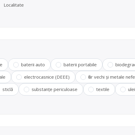
Localitate
te
baterii auto
baterii portabile
biodegra
ale
electrocasnice (DEEE)
fier vechi și metale ne
sticlă
substanțe periculoase
textile
ule