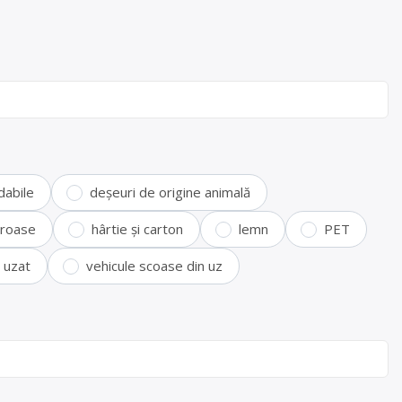
dabile
deșeuri de origine animală
feroase
hârtie și carton
lemn
PET
i uzat
vehicule scoase din uz