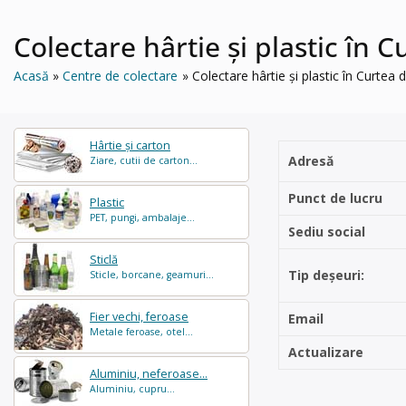
Colectare hârtie și plastic în
Acasă
Centre de colectare
Colectare hârtie și plastic în Curte
Hârtie și carton
Adresă
Ziare, cutii de carton...
Punct de lucru
Plastic
PET, pungi, ambalaje...
Sediu social
Sticlă
Tip deșeuri:
Sticle, borcane, geamuri...
Fier vechi, feroase
Email
Metale feroase, otel...
Actualizare
Aluminiu, neferoase...
Aluminiu, cupru...