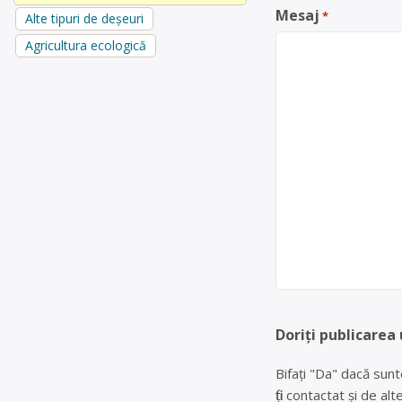
Mesaj
*
Alte tipuri de deșeuri
Agricultura ecologică
Doriți publicarea 
Bifați "Da" dacă sunt
fiți contactat și de a