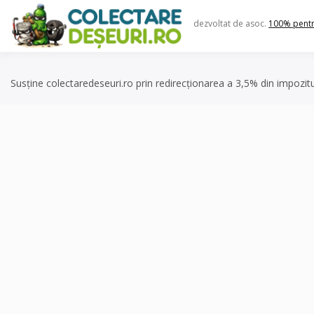
Skip
to
dezvoltat de asoc.
100% pent
content
Susține colectaredeseuri.ro prin redirecționarea a 3,5% din impozit