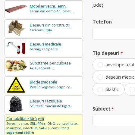
Județ
Mobilier vechi, lemn
Lemn din demolări, paleți...
Telefon
Deșeuri din construcții
Cărămizi, tiglă...
Deșeuri medicale
Seringi, recipente ...
Tip deșeuri
*
Substanțe periculoase
anvelope uza
Acizi, solvenți ...
deșeuri medic
Biodegradabile
Resturi vegetale, organice..
plastic
Deșeuri reziduale
Scutece, mucuri de țigară..
Subiect
*
Contabilitate fără griji
Servicii pentru SRL, PFA și ONG: contabilitate,
salarizare, e-Factura, SAF-T și consultanță.
supercontabil.ro