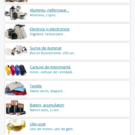
Aluminiu, neferoase...
Aluminiu, cupru...
Electrice și electronice
Frigidere, televizoare...
Surse de iluminat
Becuri fluorescente, LED-uri...
Cartușe de imprimantă
toner, cartușe de cerneală...
Textile
Haine vechi, draperii...
Baterii, acumulatori
Baterii auto, Li-Ion...
Ulei uzat
Ulei de motor, ulei de gătit...