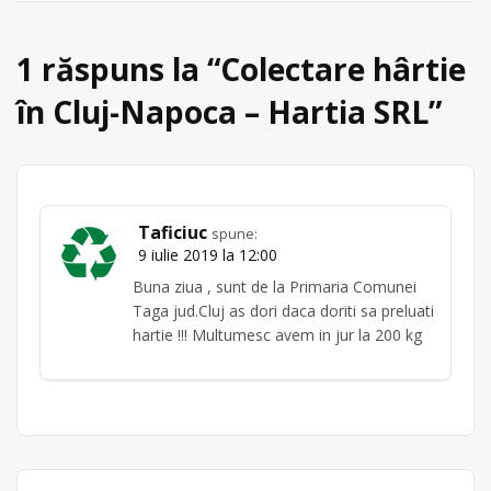
articole
carton
,
PET
,
plastic
,
sticlă
, în
Cluj-Napoca
județul Cluj
1 răspuns la “
Colectare hârtie
în Cluj-Napoca – Hartia SRL
”
Taficiuc
spune:
9 iulie 2019 la 12:00
Buna ziua , sunt de la Primaria Comunei
Taga jud.Cluj as dori daca doriti sa preluati
hartie !!! Multumesc avem in jur la 200 kg