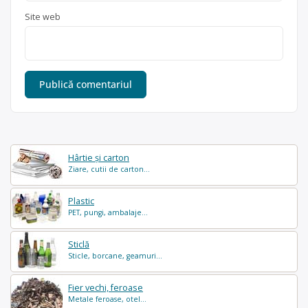
Site web
Hârtie și carton
Ziare, cutii de carton...
Plastic
PET, pungi, ambalaje...
Sticlă
Sticle, borcane, geamuri...
Fier vechi, feroase
Metale feroase, otel...