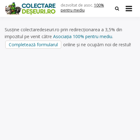
Skip
dezvoltat de asoc.
100%
to
pentru mediu
content
Susține colectaredeseuri.ro prin redirecționarea a 3,5% din
impozitul pe venit către
Asociația 100% pentru mediu
.
Completează formularul
online și ne ocupăm noi de restul!