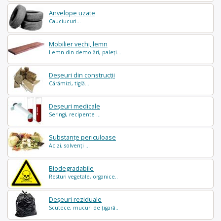
Anvelope uzate
Cauciucuri...
Mobilier vechi, lemn
Lemn din demolări, paleți...
Deșeuri din construcții
Cărămizi, tiglă...
Deșeuri medicale
Seringi, recipente ...
Substanțe periculoase
Acizi, solvenți ...
Biodegradabile
Resturi vegetale, organice..
Deșeuri reziduale
Scutece, mucuri de țigară..