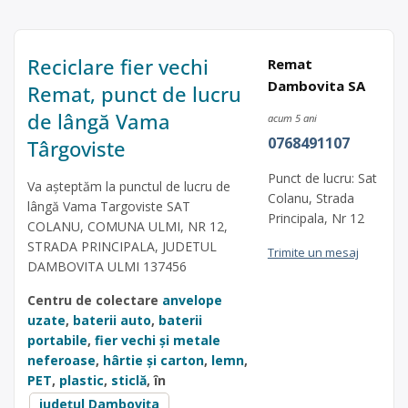
Reciclare fier vechi
Remat
Dambovita SA
Remat, punct de lucru
de lângă Vama
acum 5 ani
0768491107
Târgoviste
Punct de lucru: Sat
Va așteptăm la punctul de lucru de
Colanu, Strada
lângă Vama Targoviste SAT
Principala, Nr 12
COLANU, COMUNA ULMI, NR 12,
STRADA PRINCIPALA, JUDETUL
Trimite un mesaj
DAMBOVITA ULMI 137456
Centru de colectare
anvelope
uzate
,
baterii auto
,
baterii
portabile
,
fier vechi și metale
neferoase
,
hârtie și carton
,
lemn
,
PET
,
plastic
,
sticlă
, în
județul Dambovița