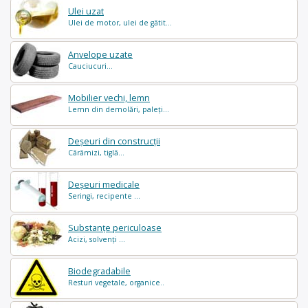
Ulei uzat
Ulei de motor, ulei de gătit...
Anvelope uzate
Cauciucuri...
Mobilier vechi, lemn
Lemn din demolări, paleți...
Deșeuri din construcții
Cărămizi, tiglă...
Deșeuri medicale
Seringi, recipente ...
Substanțe periculoase
Acizi, solvenți ...
Biodegradabile
Resturi vegetale, organice..