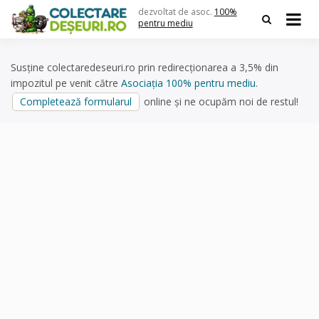
Skip
dezvoltat de asoc.
100%
to
pentru mediu
content
Susține colectaredeseuri.ro prin redirecționarea a 3,5% din
impozitul pe venit către
Asociația 100% pentru mediu
.
Completează formularul
online și ne ocupăm noi de restul!