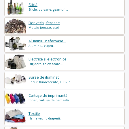
Sticlă
Sticle, borcane, geamuri...
Fier vechi, feroase
Metale feroase, otel...
Aluminiu, neferoase...
Aluminiu, cupru...
Electrice și electronice
Frigidere, televizoare...
Surse de iluminat
Becuri fluorescente, LED-uri...
Cartușe de imprimantă
toner, cartușe de cerneală...
Textile
Haine vechi, draperii...