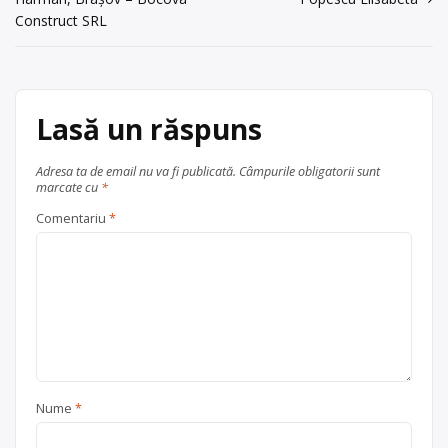
în
Construct SRL
Centru de colectare
fier vechi și
articole
metale neferoase
,
hârtie și
carton
,
plastic
, în
Cobadin
județul Constanța
Lasă un răspuns
Adresa ta de email nu va fi publicată.
Câmpurile obligatorii sunt
marcate cu
*
Comentariu
*
Nume
*