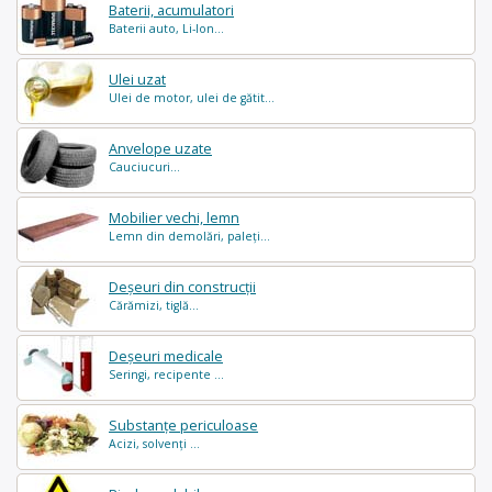
Baterii, acumulatori
Baterii auto, Li-Ion...
Ulei uzat
Ulei de motor, ulei de gătit...
Anvelope uzate
Cauciucuri...
Mobilier vechi, lemn
Lemn din demolări, paleți...
Deșeuri din construcții
Cărămizi, tiglă...
Deșeuri medicale
Seringi, recipente ...
Substanțe periculoase
Acizi, solvenți ...