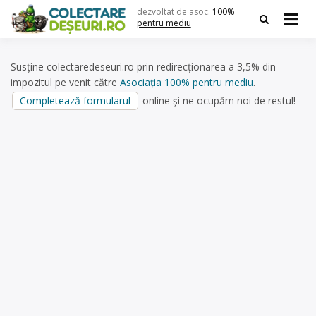
Skip
dezvoltat de asoc.
100%
to
pentru mediu
content
Susține colectaredeseuri.ro prin redirecționarea a 3,5% din
impozitul pe venit către
Asociația 100% pentru mediu
.
Completează formularul
online și ne ocupăm noi de restul!