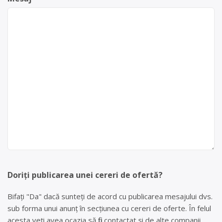
Doriți publicarea unei cereri de ofertă?
Bifați "Da" dacă sunteți de acord cu publicarea mesajului dvs.
sub forma unui anunț în secțiunea cu cereri de oferte. În felul
acesta veți avea ocazia să fiți contactat și de alte companii