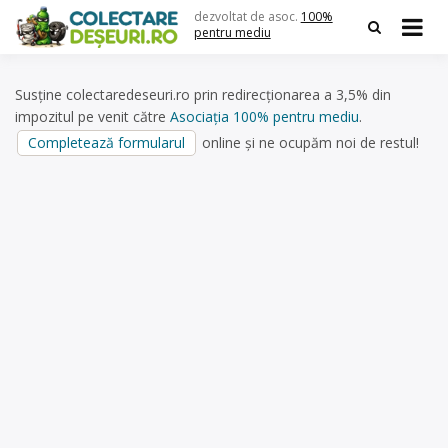
Skip
dezvoltat de asoc.
100%
to
pentru mediu
content
Susține colectaredeseuri.ro prin redirecționarea a 3,5% din
impozitul pe venit către
Asociația 100% pentru mediu
.
Completează formularul
online și ne ocupăm noi de restul!