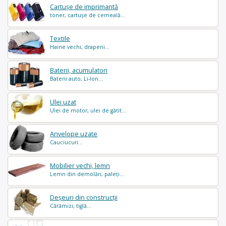
Cartușe de imprimantă
toner, cartușe de cerneală...
Textile
Haine vechi, draperii...
Baterii, acumulatori
Baterii auto, Li-Ion...
Ulei uzat
Ulei de motor, ulei de gătit...
Anvelope uzate
Cauciucuri...
Mobilier vechi, lemn
Lemn din demolări, paleți...
Deșeuri din construcții
Cărămizi, tiglă...