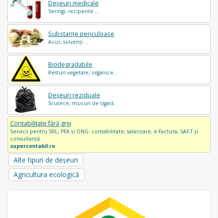
Deșeuri medicale
Seringi, recipente ...
Substanțe periculoase
Acizi, solvenți ...
Biodegradabile
Resturi vegetale, organice..
Deșeuri reziduale
Scutece, mucuri de țigară..
Contabilitate fără griji
Servicii pentru SRL, PFA și ONG: contabilitate, salarizare, e-Factura, SAF-T și
consultanță.
supercontabil.ro
Alte tipuri de deșeuri
Agricultura ecologică