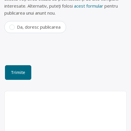
interesate. Alternativ, puteți folosi
acest formular
pentru
publicarea unui anunt nou.
Da, doresc publicarea
Colectare DEEE (frigidere,
televizoare, telefoane) în
Pitești – I.I. MARINESCU P.
SIMONA
Marinescu P.
Simona I.I.
I.I. MARINESCU P. SIMONA este