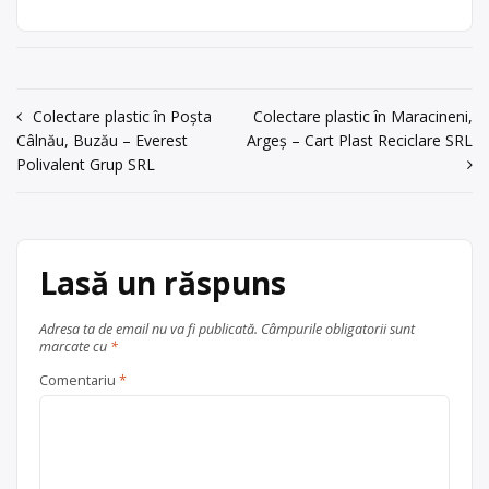
Punct de lucru:
ambalaje din PET, plastic (HDPE,
Pitesti, str. Doaga
PVC, LDPE, PP, PS) și hârtie, carton,
1C
cu punct de lucru în Pitesti, str.
Doaga 1C.
acum 6 ani
0248/217465,
Navigare
Centru de colectare
Colectare plastic în Poșta
hârtie și
Colectare plastic în Maracineni,
carton
,
PET
,
plastic
, în
Câlnău, Buzău – Everest
0348/430314
Argeș – Cart Plast Reciclare SRL
în
Polivalent Grup SRL
județul Arges
Pitești
Trimite un mesaj
articole
Lasă un răspuns
Adresa ta de email nu va fi publicată.
Câmpurile obligatorii sunt
marcate cu
*
Comentariu
*