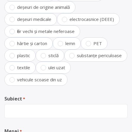
deșeuri de origine animală
deșeuri medicale
electrocasnice (DEEE)
fier vechi și metale neferoase
hârtie și carton
lemn
PET
plastic
sticlă
substanțe periculoase
textile
ulei uzat
vehicule scoase din uz
Subiect
*
Mesaj
*