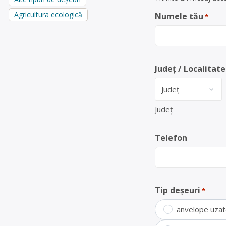
Agricultura ecologică
Numele tău
*
Județ / Localitate
Județ
Telefon
Tip deșeuri
*
anvelope uza