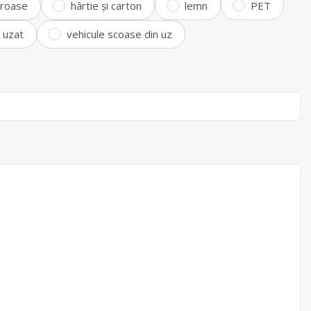
feroase
hârtie și carton
lemn
PET
i uzat
vehicule scoase din uz