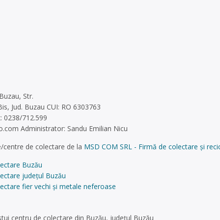
uzau, Str.
 Bis, Jud. Buzau CUI: RO 6303763
x: 0238/712.599
o.com
Administrator: Sandu Emilian Nicu
/centre de colectare de la
MSD COM SRL - Firmă de colectare și recic
lectare Buzău
lectare județul Buzău
ectare fier vechi și metale neferoase
tui centru de colectare din Buzău, județul Buzău