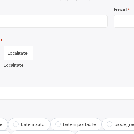
Email
*
*
Localitate
te
baterii auto
baterii portabile
biodegra