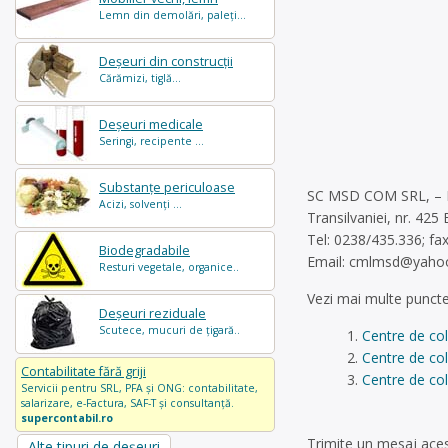
Lemn din demolări, paleți...
Deșeuri din construcții
Cărămizi, tiglă...
Deșeuri medicale
Seringi, recipente ...
Substanțe periculoase
SC MSD COM SRL, – B
Acizi, solvenți ...
Transilvaniei, nr. 425
Tel: 0238/435.336; fa
Biodegradabile
Email:
cmlmsd@yaho
Resturi vegetale, organice..
Vezi mai multe puncte
Deșeuri reziduale
Scutece, mucuri de țigară..
Centre de co
Centre de co
Contabilitate fără griji
Centre de col
Servicii pentru SRL, PFA și ONG: contabilitate,
salarizare, e-Factura, SAF-T și consultanță.
supercontabil.ro
Trimite un mesaj aces
Alte tipuri de deșeuri