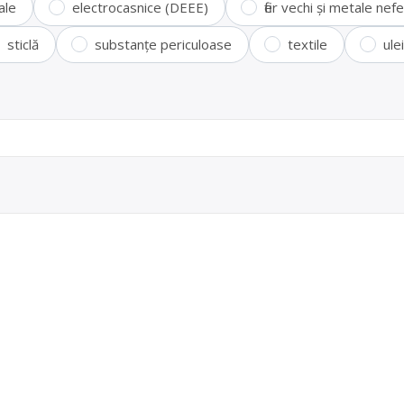
ale
electrocasnice (DEEE)
fier vechi și metale ne
sticlă
substanțe periculoase
textile
ule