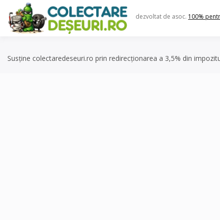
Skip
to
dezvoltat de asoc.
100% pent
content
Susține colectaredeseuri.ro prin redirecționarea a 3,5% din impozit