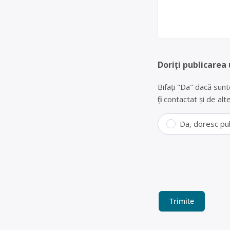
Doriți publicarea 
Bifați "Da" dacă sunt
fiți contactat și de a
Da, doresc pu