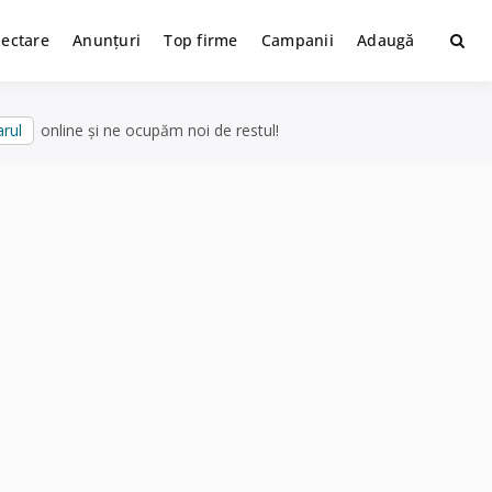
lectare
Anunțuri
Top firme
Campanii
Adaugă
rul
online și ne ocupăm noi de restul!