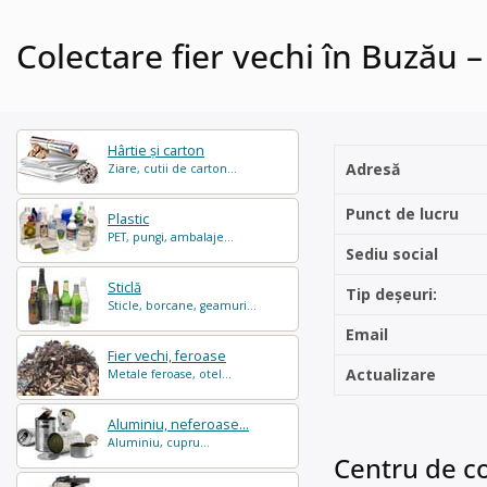
Colectare fier vechi în Buzău
Hârtie și carton
Adresă
Ziare, cutii de carton...
Punct de lucru
Plastic
PET, pungi, ambalaje...
Sediu social
Sticlă
Tip deșeuri:
Sticle, borcane, geamuri...
Email
Fier vechi, feroase
Actualizare
Metale feroase, otel...
Aluminiu, neferoase...
Aluminiu, cupru...
Centru de co