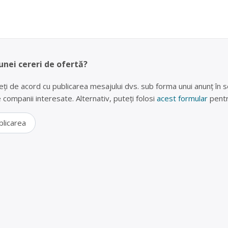
unei cereri de ofertă?
eți de acord cu publicarea mesajului dvs. sub forma unui anunț în se
lte companii interesate. Alternativ, puteți folosi
acest formular
pentr
blicarea