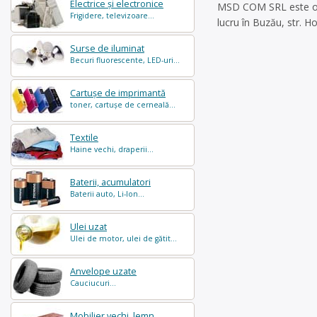
Electrice și electronice
MSD COM SRL este oper
Frigidere, televizoare...
lucru în Buzău, str. Hor
Surse de iluminat
Becuri fluorescente, LED-uri...
Cartușe de imprimantă
toner, cartușe de cerneală...
Textile
Haine vechi, draperii...
Baterii, acumulatori
Baterii auto, Li-Ion...
Ulei uzat
Ulei de motor, ulei de gătit...
Anvelope uzate
Cauciucuri...
Mobilier vechi, lemn