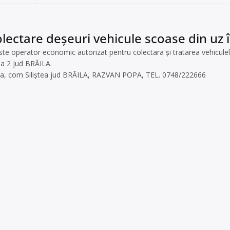
lectare deșeuri vehicule scoase din uz î
operator economic autorizat pentru colectara și tratarea vehiculelor
la 2 jud BRĂILA.
ștea, com Siliștea jud BRĂILA, RAZVAN POPA, TEL. 0748/222666