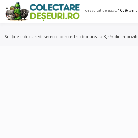
Skip
to
dezvoltat de asoc.
100% pent
content
Susține colectaredeseuri.ro prin redirecționarea a 3,5% din impozit