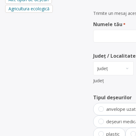
Agricultura ecologică
Trimite un mesaj acest
Numele tău
*
Județ / Localitate
Județ
Tipul deșeurilor
anvelope uza
deșeuri medic
plastic