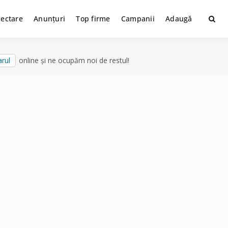
lectare
Anunțuri
Top firme
Campanii
Adaugă
rul
online și ne ocupăm noi de restul!