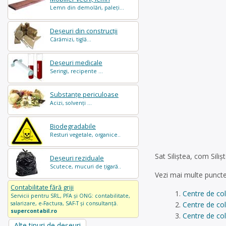
Lemn din demolări, paleți...
Deșeuri din construcții
Cărămizi, tiglă...
Deșeuri medicale
Seringi, recipente ...
Substanțe periculoase
Acizi, solvenți ...
Biodegradabile
Resturi vegetale, organice..
Sat Siliștea, com Si
Deșeuri reziduale
Scutece, mucuri de țigară..
Vezi mai multe puncte
Contabilitate fără griji
Centre de col
Servicii pentru SRL, PFA și ONG: contabilitate,
Centre de col
salarizare, e-Factura, SAF-T și consultanță.
supercontabil.ro
Centre de col
Alte tipuri de deșeuri