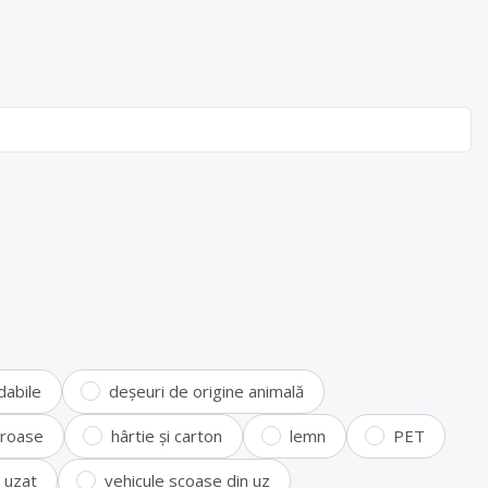
dabile
deșeuri de origine animală
feroase
hârtie și carton
lemn
PET
i uzat
vehicule scoase din uz