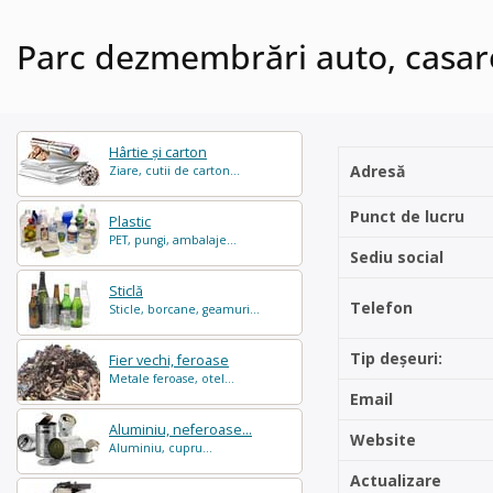
Parc dezmembrări auto, casare
Hârtie și carton
Adresă
Ziare, cutii de carton...
Punct de lucru
Plastic
PET, pungi, ambalaje...
Sediu social
Sticlă
Telefon
Sticle, borcane, geamuri...
Tip deșeuri:
Fier vechi, feroase
Metale feroase, otel...
Email
Aluminiu, neferoase...
Website
Aluminiu, cupru...
Actualizare