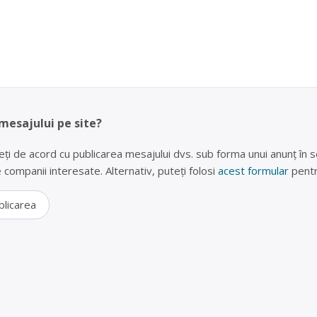
 mesajului pe site?
eți de acord cu publicarea mesajului dvs. sub forma unui anunț în se
lte companii interesate. Alternativ, puteți folosi
acest formular
pentr
blicarea