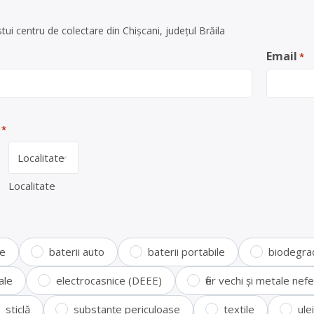
ui centru de colectare din Chișcani, județul Brăila
Email
*
*
Localitate
te
baterii auto
baterii portabile
biodegra
ale
electrocasnice (DEEE)
fier vechi și metale ne
sticlă
substanțe periculoase
textile
ule