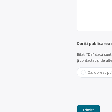
Doriți publicarea
Bifați "Da" dacă sunt
fiți contactat și de a
Da, doresc pu