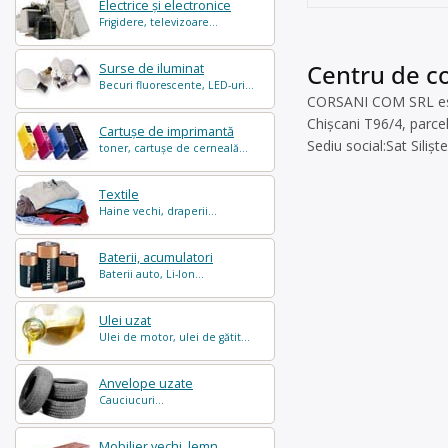
Electrice și electronice
Frigidere, televizoare...
Centru de co
Surse de iluminat
Becuri fluorescente, LED-uri...
CORSANI COM SRL este 
Chișcani T96/4, parce
Cartușe de imprimantă
Sediu social:Sat Sili
toner, cartușe de cerneală...
Textile
Haine vechi, draperii...
Baterii, acumulatori
Baterii auto, Li-Ion...
Ulei uzat
Ulei de motor, ulei de gătit...
Anvelope uzate
Cauciucuri...
Mobilier vechi, lemn