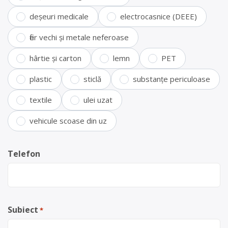
deșeuri medicale
electrocasnice (DEEE)
fier vechi și metale neferoase
hârtie și carton
lemn
PET
plastic
sticlă
substanțe periculoase
textile
ulei uzat
vehicule scoase din uz
Telefon
Subiect
*