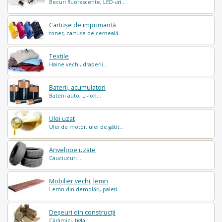
Becuri fluorescente, LED-uri...
Cartușe de imprimantă
toner, cartușe de cerneală...
Textile
Haine vechi, draperii...
Baterii, acumulatori
Baterii auto, Li-Ion...
Ulei uzat
Ulei de motor, ulei de gătit...
Anvelope uzate
Cauciucuri...
Mobilier vechi, lemn
Lemn din demolări, paleți...
Deșeuri din construcții
Cărămizi, tiglă...