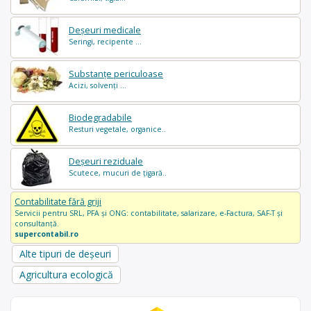
Deșeuri medicale
Seringi, recipente ...
Substanțe periculoase
Acizi, solvenți ...
Biodegradabile
Resturi vegetale, organice..
Deșeuri reziduale
Scutece, mucuri de țigară..
Contabilitate fără griji
Servicii pentru SRL, PFA și ONG: contabilitate, salarizare, e-Factura, SAF-T și
consultanță.
supercontabil.ro
Alte tipuri de deșeuri
Agricultura ecologică