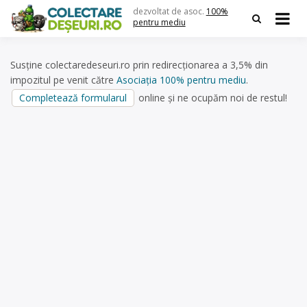
Skip
dezvoltat de asoc.
100%
to
pentru mediu
content
Susține colectaredeseuri.ro prin redirecționarea a 3,5% din
impozitul pe venit către
Asociația 100% pentru mediu
.
Completează formularul
online și ne ocupăm noi de restul!