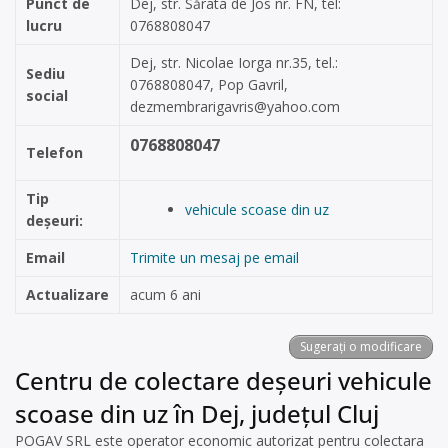
Punct de
Dej, str. Sărata de Jos nr. FN, tel:
lucru
0768808047
Dej, str. Nicolae Iorga nr.35, tel.:
Sediu
0768808047, Pop Gavril,
social
dezmembrarigavris@yahoo.com
0768808047
Telefon
Tip
vehicule scoase din uz
deșeuri:
Email
Trimite un mesaj pe email
Actualizare
acum 6 ani
Sugerați o modificare
Centru de colectare deșeuri vehicule
scoase din uz în Dej, județul Cluj
POGAV SRL este operator economic autorizat pentru colectara