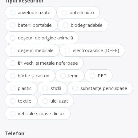
Tipul deșeurilor
anvelope uzate
baterii auto
baterii portabile
biodegradabile
deșeuri de origine animală
deșeuri medicale
electrocasnice (DEEE)
fier vechi și metale neferoase
hârtie și carton
lemn
PET
plastic
sticlă
substanțe periculoase
textile
ulei uzat
vehicule scoase din uz
Telefon