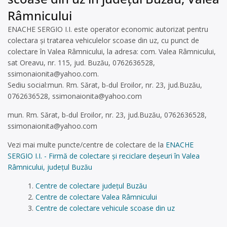
Râmnicului
ENACHE SERGIO I.I. este operator economic autorizat pentru
colectara și tratarea vehiculelor scoase din uz, cu punct de
colectare în Valea Râmnicului, la adresa: com. Valea Râmnicului,
sat Oreavu, nr. 115, jud. Buzău, 0762636528,
ssimonaionita@yahoo.com
.
Sediu social:mun. Rm. Sărat, b-dul Eroilor, nr. 23, jud.Buzău,
0762636528,
ssimonaionita@yahoo.com
mun. Rm. Sărat, b-dul Eroilor, nr. 23, jud.Buzău, 0762636528,
ssimonaionita@yahoo.com
Vezi mai multe puncte/centre de colectare de la
ENACHE
SERGIO I.I. - Firmă de colectare și reciclare deșeuri în Valea
Râmnicului, județul Buzău
Centre de colectare județul Buzău
Centre de colectare Valea Râmnicului
Centre de colectare vehicule scoase din uz