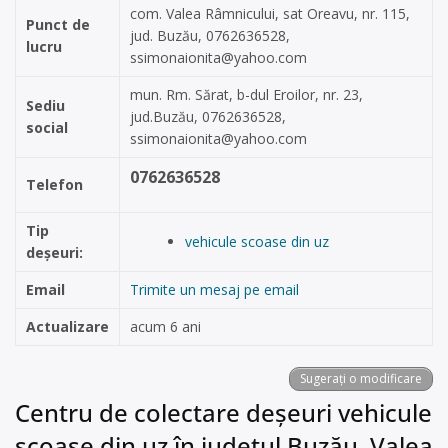
com. Valea Râmnicului, sat Oreavu, nr. 115,
Punct de
jud. Buzău, 0762636528,
lucru
ssimonaionita@yahoo.com
mun. Rm. Sărat, b-dul Eroilor, nr. 23,
Sediu
jud.Buzău, 0762636528,
social
ssimonaionita@yahoo.com
0762636528
Telefon
Tip
vehicule scoase din uz
deșeuri:
Email
Trimite un mesaj pe email
Actualizare
acum 6 ani
Sugerați o modificare
Centru de colectare deșeuri vehicule
scoase din uz în județul Buzău, Valea