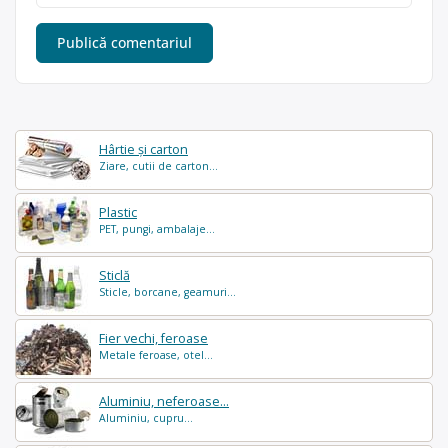
Hârtie și carton
Ziare, cutii de carton...
Plastic
PET, pungi, ambalaje...
Sticlă
Sticle, borcane, geamuri...
Fier vechi, feroase
Metale feroase, otel...
Aluminiu, neferoase...
Aluminiu, cupru...