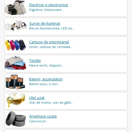
Electrice și electronice
Frigidere, televizoare...
Surse de iluminat
Becuri fluorescente, LED-uri...
Cartușe de imprimantă
toner, cartușe de cerneală...
Textile
Haine vechi, draperii...
Baterii, acumulatori
Baterii auto, Li-Ion...
Ulei uzat
Ulei de motor, ulei de gătit...
Anvelope uzate
Cauciucuri...