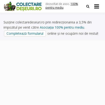
Skip
dezvoltat de asoc.
100%
to
pentru mediu
content
Susține colectaredeseuri.ro prin redirecționarea a 3,5% din
impozitul pe venit către
Asociația 100% pentru mediu
.
Completează formularul
online și ne ocupăm noi de restul!