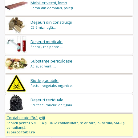
Mobilier vechi, lemn
Lemn din demolări, paleți...
Deșeuri din construcții
Cărămizi, tiglă...
Deșeuri medicale
Seringi, recipente ...
Substanțe periculoase
Acizi, solvenți ...
Biodegradabile
Resturi vegetale, organice..
Deșeuri reziduale
Scutece, mucuri de țigară..
Contabilitate fără griji
Servicii pentru SRL, PFA și ONG: contabilitate, salarizare, e-Factura, SAF-T și
consultanță.
supercontabil.ro