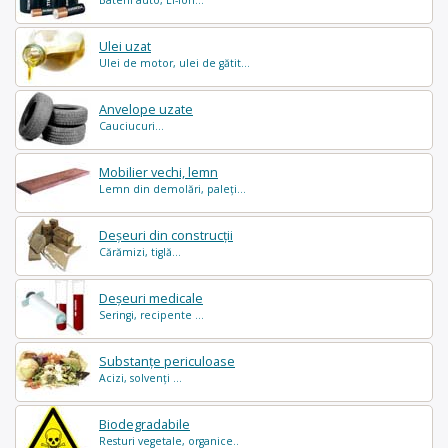
Ulei uzat
Ulei de motor, ulei de gătit...
Anvelope uzate
Cauciucuri...
Mobilier vechi, lemn
Lemn din demolări, paleți...
Deșeuri din construcții
Cărămizi, tiglă...
Deșeuri medicale
Seringi, recipente ...
Substanțe periculoase
Acizi, solvenți ...
Biodegradabile
Resturi vegetale, organice..