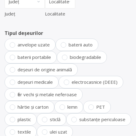
Județ
Localitate
Tipul deșeurilor
anvelope uzate
baterii auto
baterii portabile
biodegradabile
deșeuri de origine animală
deșeuri medicale
electrocasnice (DEEE)
fier vechi și metale neferoase
hârtie și carton
lemn
PET
plastic
sticlă
substanțe periculoase
textile
ulei uzat