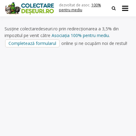
Skip
dezvoltat de asoc.
100%
to
pentru mediu
content
Susține colectaredeseuri.ro prin redirecționarea a 3,5% din
impozitul pe venit către
Asociația 100% pentru mediu
.
Completează formularul
online și ne ocupăm noi de restul!