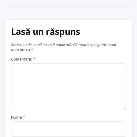
articole
biodayssrl@gmail.com
, Todoran
Danuta Lucia 0726-134 547
Centru de colectare
electrocasnice (DEEE)
Lasă un răspuns
, în
Baia Mare
Adresa ta de email nu va fi publicată.
Câmpurile obligatorii sunt
județul Maramureș
marcate cu
*
Comentariu
*
Nume
*