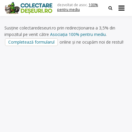
Skip
dezvoltat de asoc.
100%
to
pentru mediu
content
Susține colectaredeseuri.ro prin redirecționarea a 3,5% din
impozitul pe venit către
Asociația 100% pentru mediu
.
Completează formularul
online și ne ocupăm noi de restul!