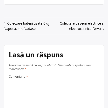
imprimante, calculatoare și
Bistrița
Trimite un mesaj
componente de calculatoare, mașini
județul Bistrița-Năsăud
de spălat, telefoane vechi etc., cu
punct de colectare în Bistrița, la
Navigare
Colectare baterii uzate Cluj-
Colectare deșeuri electrice și
adresa: . Sediu social:Bacău str. Alexei
Napoca, str. Nadasel
electrocasnice Deva
Tolstoi nr. 8 tel.: 0234/581539,
în
0263/513330, e-mail:
articole
secretariat@dedeman.ro
, jud. Bacău
Centru de colectare
Lasă un răspuns
electrocasnice (DEEE)
, în
Bistrița
Adresa ta de email nu va fi publicată.
Câmpurile obligatorii sunt
județul Bistrița-Năsăud
marcate cu
*
Comentariu
*