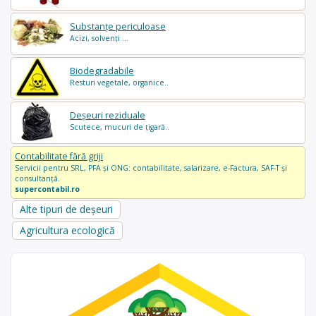
Substanțe periculoase
Acizi, solvenți ...
Biodegradabile
Resturi vegetale, organice..
Deșeuri reziduale
Scutece, mucuri de țigară..
Contabilitate fără griji
Servicii pentru SRL, PFA și ONG: contabilitate, salarizare, e-Factura, SAF-T și
consultanță.
supercontabil.ro
Alte tipuri de deșeuri
Agricultura ecologică