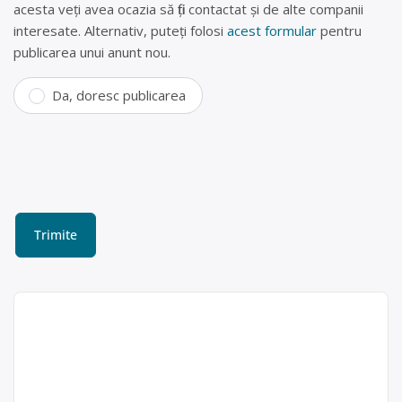
acesta veți avea ocazia să fiți contactat și de alte companii
interesate. Alternativ, puteți folosi
acest formular
pentru
publicarea unui anunt nou.
Da, doresc publicarea
Punct de colectare
electrocasnice Bistrița
NEDELEA MINA I.I. este operator
economic autorizat pentru colectare
Nedelea Mina
și reciclare deșeuri electrice,
I.I.