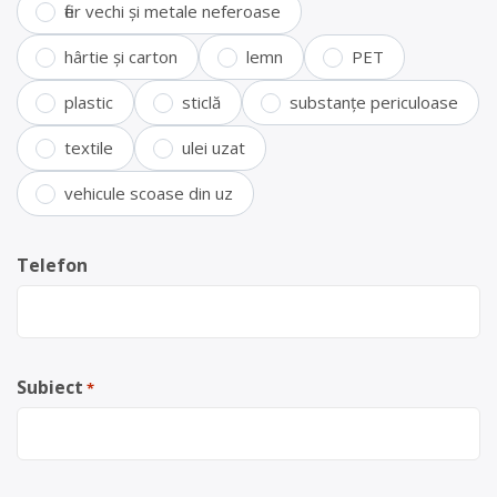
fier vechi și metale neferoase
hârtie și carton
lemn
PET
plastic
sticlă
substanțe periculoase
textile
ulei uzat
vehicule scoase din uz
Telefon
Subiect
*