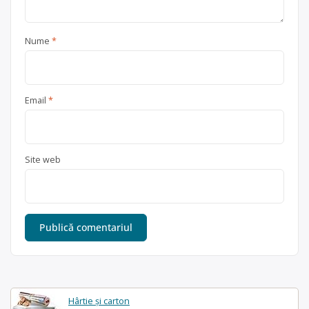
Nume
*
Email
*
Site web
Hârtie și carton