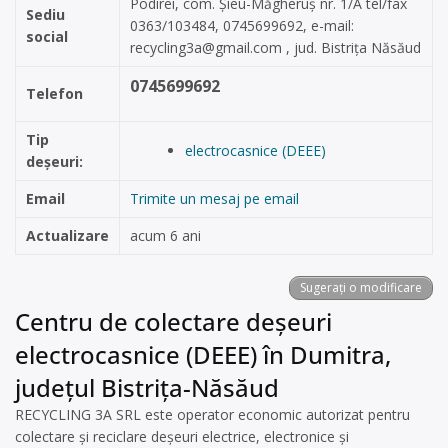
Podirei, com. Șieu-Măgheruș nr. 1/A tel/fax
Sediu
0363/103484, 0745699692, e-mail:
social
recycling3a@gmail.com
, jud. Bistrița Năsăud
0745699692
Telefon
Tip
electrocasnice (DEEE)
deșeuri:
Email
Trimite un mesaj pe email
Actualizare
acum 6 ani
Sugerați o modificare
Centru de colectare deșeuri
electrocasnice (DEEE) în Dumitra,
județul Bistrița-Năsăud
RECYCLING 3A SRL este operator economic autorizat pentru
colectare și reciclare deșeuri electrice, electronice și