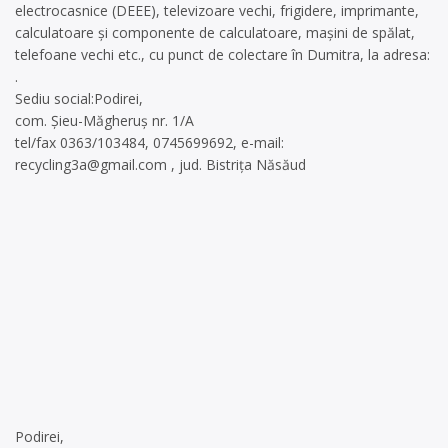
electrocasnice (DEEE), televizoare vechi, frigidere, imprimante,
calculatoare și componente de calculatoare, mașini de spălat,
telefoane vechi etc., cu punct de colectare în Dumitra, la adresa:
.
Sediu social:Podirei,
com. Șieu-Măgheruș nr. 1/A
tel/fax 0363/103484, 0745699692, e-mail:
recycling3a@gmail.com
, jud. Bistrița Năsăud
Podirei,