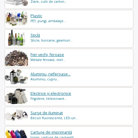
Ziare, cutii de carton...
Plastic
PET, pungi, ambalaje...
Sticlă
Sticle, borcane, geamuri...
Fier vechi, feroase
Metale feroase, otel...
Aluminiu, neferoase...
Aluminiu, cupru...
Electrice și electronice
Frigidere, televizoare...
Surse de iluminat
Becuri fluorescente, LED-uri...
Cartușe de imprimantă
toner, cartușe de cerneală...