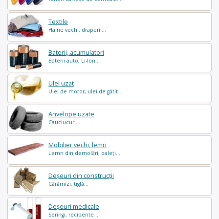
Textile
Haine vechi, draperii...
Baterii, acumulatori
Baterii auto, Li-Ion...
Ulei uzat
Ulei de motor, ulei de gătit...
Anvelope uzate
Cauciucuri...
Mobilier vechi, lemn
Lemn din demolări, paleți...
Deșeuri din construcții
Cărămizi, tiglă...
Deșeuri medicale
Seringi, recipente ...