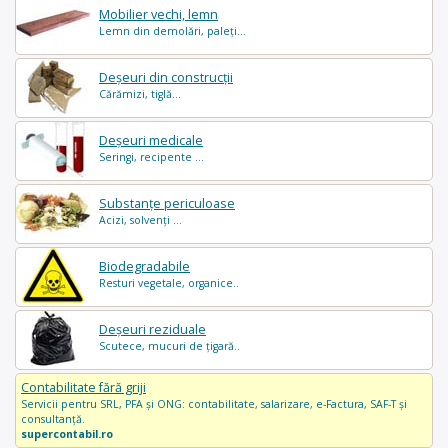
Mobilier vechi, lemn
Lemn din demolări, paleți...
Deșeuri din construcții
Cărămizi, tiglă...
Deșeuri medicale
Seringi, recipente ...
Substanțe periculoase
Acizi, solvenți ...
Biodegradabile
Resturi vegetale, organice..
Deșeuri reziduale
Scutece, mucuri de țigară..
Contabilitate fără griji
Servicii pentru SRL, PFA și ONG: contabilitate, salarizare, e-Factura, SAF-T și
consultanță.
supercontabil.ro