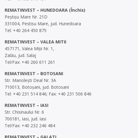
REMATINVEST – HUNEDOARA (Închis)
Peștișu Mare Nr. 21D
331004, Pestisu Mare, jud. Hunedoara
Tel: +40 264 450 875
REMATINVEST – VALEA MITII
457171, Valea Miții Nr. 1,
Zalău, jud. Salaj
Tel/Fax: +40 260 611 261
REMATINVEST – BOTOSANI
Str. Manolești Deal Nr. 3A
710013, Botoșani, jud. Botosani
Tel: +40 231 514 846; Fax: +40 231 506 846
REMATINVEST – IASI
Str. Chisinaului Nr. 6
700181, Iasi, jud. Iasi
Tel/Fax: +40 232 246 484
REMATINVEST – GALATI