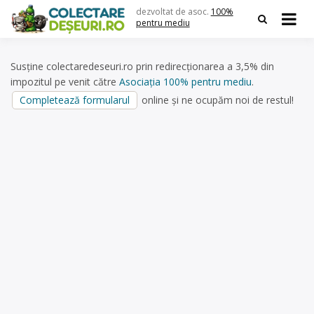
Skip
dezvoltat de asoc.
100%
to
pentru mediu
content
Susține colectaredeseuri.ro prin redirecționarea a 3,5% din
impozitul pe venit către
Asociația 100% pentru mediu
.
Completează formularul
online și ne ocupăm noi de restul!