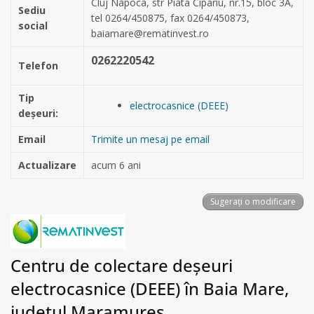
Cluj Napoca, str Piata Cipariu, nr.15, bloc 3A,
Sediu
tel 0264/450875, fax 0264/450873,
social
baiamare@rematinvest.ro
0262220542
Telefon
Tip
electrocasnice (DEEE)
deșeuri:
Email
Trimite un mesaj pe email
Actualizare
acum 6 ani
Sugerați o modificare
Centru de colectare deșeuri
electrocasnice (DEEE) în Baia Mare,
județul Maramureș