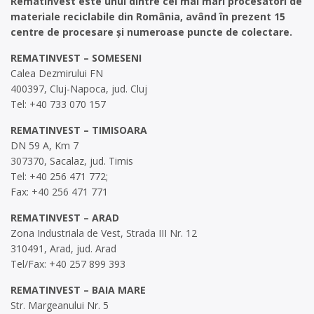
Rematinvest este unul dintre cei mai mari procesatori de
materiale reciclabile din România, având în prezent 15
centre de procesare și numeroase puncte de colectare.
REMATINVEST – SOMESENI
Calea Dezmirului FN
400397, Cluj-Napoca, jud. Cluj
Tel: +40 733 070 157
REMATINVEST – TIMISOARA
DN 59 A, Km 7
307370, Sacalaz, jud. Timis
Tel: +40 256 471 772;
Fax: +40 256 471 771
REMATINVEST – ARAD
Zona Industriala de Vest, Strada III Nr. 12
310491, Arad, jud. Arad
Tel/Fax: +40 257 899 393
REMATINVEST – BAIA MARE
Str. Margeanului Nr. 5