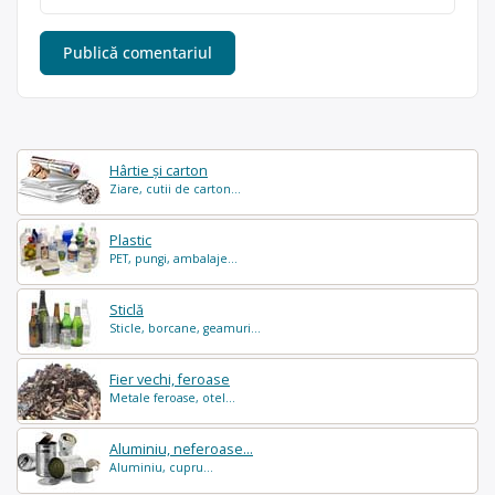
Hârtie și carton
Ziare, cutii de carton...
Plastic
PET, pungi, ambalaje...
Sticlă
Sticle, borcane, geamuri...
Fier vechi, feroase
Metale feroase, otel...
Aluminiu, neferoase...
Aluminiu, cupru...