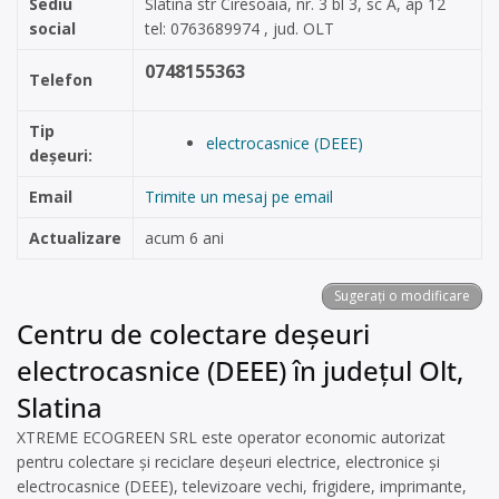
Sediu
Slatina str Ciresoaia, nr. 3 bl 3, sc A, ap 12
social
tel: 0763689974 , jud. OLT
0748155363
Telefon
Tip
electrocasnice (DEEE)
deșeuri:
Email
Trimite un mesaj pe email
Actualizare
acum 6 ani
Sugerați o modificare
Centru de colectare deșeuri
electrocasnice (DEEE) în județul Olt,
Slatina
XTREME ECOGREEN SRL este operator economic autorizat
pentru colectare și reciclare deșeuri electrice, electronice și
electrocasnice (DEEE), televizoare vechi, frigidere, imprimante,