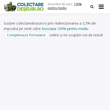
Skip
dezvoltat de asoc.
100%
to
pentru mediu
content
Susține colectaredeseuri.ro prin redirecționarea a 3,5% din
impozitul pe venit către
Asociația 100% pentru mediu
.
Completează formularul
online și ne ocupăm noi de restul!