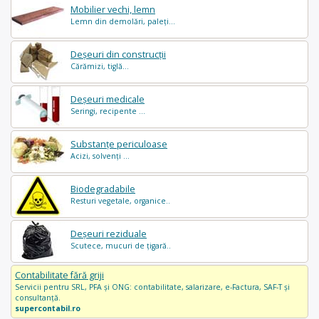
Mobilier vechi, lemn
Lemn din demolări, paleți...
Deșeuri din construcții
Cărămizi, tiglă...
Deșeuri medicale
Seringi, recipente ...
Substanțe periculoase
Acizi, solvenți ...
Biodegradabile
Resturi vegetale, organice..
Deșeuri reziduale
Scutece, mucuri de țigară..
Contabilitate fără griji
Servicii pentru SRL, PFA și ONG: contabilitate, salarizare, e-Factura, SAF-T și
consultanță.
supercontabil.ro