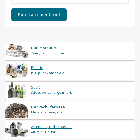
Hârtie și carton
Ziare, cutii de carton...
Plastic
PET, pungi, ambalaje...
Sticlă
Sticle, borcane, geamuri...
Fier vechi, feroase
Metale feroase, otel...
Aluminiu, neferoase...
Aluminiu, cupru...