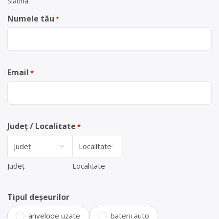
Slatina
Numele tău
*
Email
*
Județ / Localitate
*
Județ
Localitate
Tipul deșeurilor
anvelope uzate
baterii auto