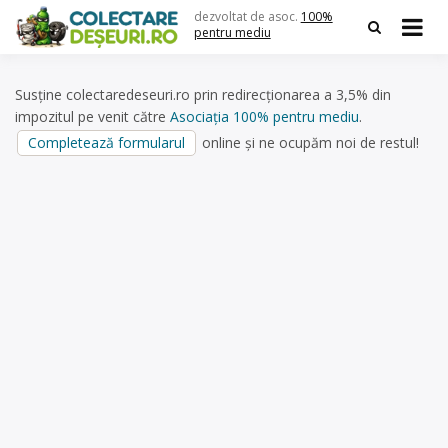
Skip
dezvoltat de asoc.
100%
to
pentru mediu
content
Susține colectaredeseuri.ro prin redirecționarea a 3,5% din
impozitul pe venit către
Asociația 100% pentru mediu
.
Completează formularul
online și ne ocupăm noi de restul!