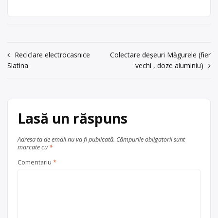
acum 6 ani
social:SC Sporting Impex SR, jud.
0236495388
Galați, loc. Galați, str. Arhipelag, bl.
Gorun, ap. 63, tel. 495388- Oprisan
Trimite un mesaj
Catalin.
Navigare
Reciclare electrocasnice
Colectare deșeuri Măgurele (fier
Centru de colectare
ulei uzat
, în
Slatina
vechi , doze aluminiu)
Galați
județul Galați
în
articole
Lasă un răspuns
Adresa ta de email nu va fi publicată.
Câmpurile obligatorii sunt
marcate cu
*
Comentariu
*