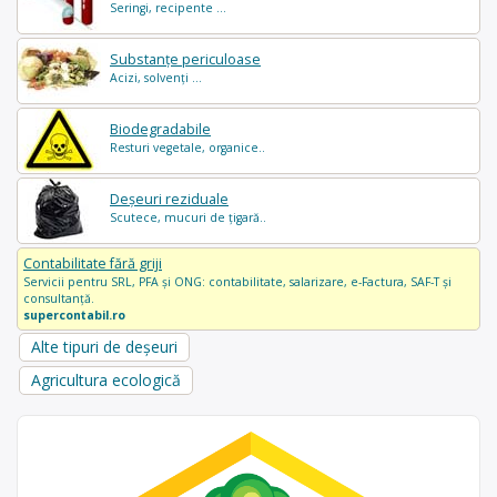
Seringi, recipente ...
Substanțe periculoase
Acizi, solvenți ...
Biodegradabile
Resturi vegetale, organice..
Deșeuri reziduale
Scutece, mucuri de țigară..
Contabilitate fără griji
Servicii pentru SRL, PFA și ONG: contabilitate, salarizare, e-Factura, SAF-T și
consultanță.
supercontabil.ro
Alte tipuri de deșeuri
Agricultura ecologică