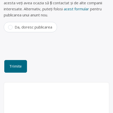
acesta veți avea ocazia să fiți contactat și de alte companii
interesate. Alternativ, puteți folosi
acest formular
pentru
publicarea unui anunt nou.
Da, doresc publicarea
Centru de reciclare ulei
uzat Galați
CN APDM SA este operator
economic autorizat pentru colectare
CN APDM SA
și reciclare ulei uzat, cu punct de