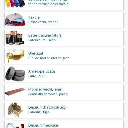
toner, cartușe de cerneală...
Textile
Haine vechi, draperii...
Baterii, acumulatori
Baterii auto, Li-Ion...
Ulei uzat
Ulei de motor, ulei de gătit...
Anvelope uzate
Cauciucuri...
Mobilier vechi, lemn
Lemn din demolări, paleți...
Deșeuri din construcții
Cărămizi, tiglă...
Deșeuri medicale