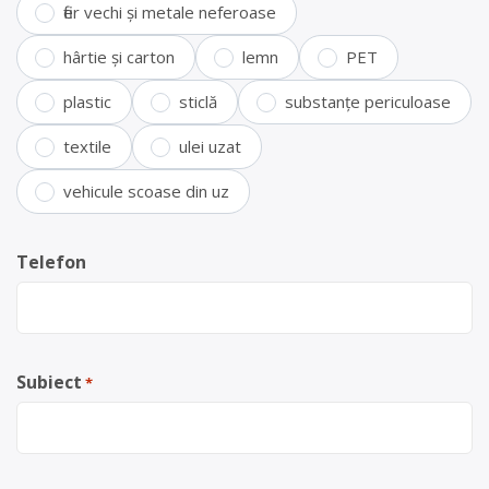
fier vechi și metale neferoase
hârtie și carton
lemn
PET
plastic
sticlă
substanțe periculoase
textile
ulei uzat
vehicule scoase din uz
Telefon
Subiect
*