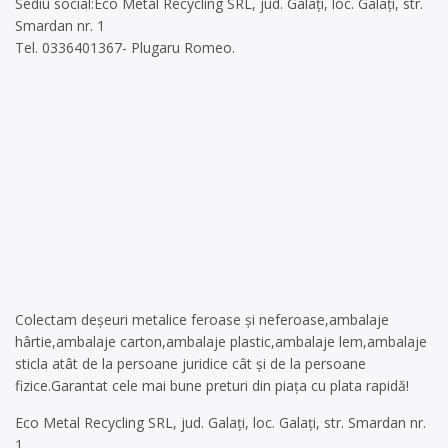
Sediu social:Eco Metal Recycling SRL, jud. Galați, loc. Galați, str.
Smardan nr. 1
Tel. 0336401367- Plugaru Romeo.
Colectam deșeuri metalice feroase și neferoase,ambalaje
hârtie,ambalaje carton,ambalaje plastic,ambalaje lem,ambalaje
sticla atât de la persoane juridice cât și de la persoane
fizice.Garantat cele mai bune preturi din piața cu plata rapidă!
Eco Metal Recycling SRL, jud. Galați, loc. Galați, str. Smardan nr.
1