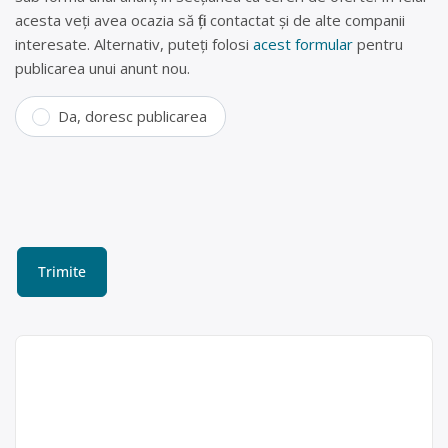
acesta veți avea ocazia să fiți contactat și de alte companii
interesate. Alternativ, puteți folosi
acest formular
pentru
publicarea unui anunt nou.
Da, doresc publicarea
Colectare sticlă, PET-uri,
plastic, hârtie și fier vechi
în Turda – Remat Cluj SA
Remat Cluj SA este operator
Remat Cluj SA