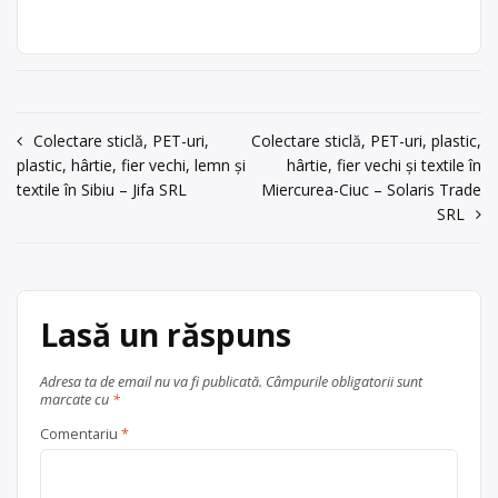
Punct de lucru:
economic autorizat pentru colectarea
metale neferoase
,
hârtie și
Cluj Napoca, str.
și valorificarea deșeurilor de
carton
,
PET
,
plastic
,
sticlă
,
Fabricii de zahar
ambalaje din sticlă (albă și colorată),
textile
, în
Cluj-Napoca
165
PET, plastic (HDPE, PVC, LDPE, PP,
județul Cluj
PS), hârtie, carton, metale (oțel,
acum 6 ani
aluminiu, fier vechi) și materiale
0264/534087
Navigare
Colectare sticlă, PET-uri,
Colectare sticlă, PET-uri, plastic,
textile (bumbac, iuta), cu punct de
plastic, hârtie, fier vechi, lemn și
hârtie, fier vechi și textile în
lucru în Cluj Napoca, str. Fabricii de
în
Trimite un mesaj
textile în Sibiu – Jifa SRL
Miercurea-Ciuc – Solaris Trade
zahar 165.
articole
SRL
Centru de colectare
fier vechi și
metale neferoase
,
hârtie și
carton
,
PET
,
plastic
,
sticlă
,
textile
, în
Cluj-Napoca
Lasă un răspuns
județul Cluj
Adresa ta de email nu va fi publicată.
Câmpurile obligatorii sunt
marcate cu
*
Comentariu
*