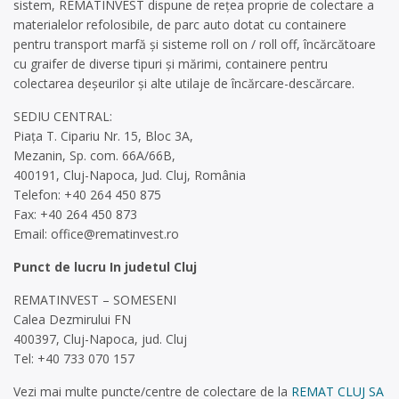
sistem, REMATINVEST dispune de reţea proprie de colectare a
materialelor refolosibile, de parc auto dotat cu containere
pentru transport marfă şi sisteme roll on / roll off, încărcătoare
cu graifer de diverse tipuri şi mărimi, containere pentru
colectarea deşeurilor și alte utilaje de încărcare-descărcare.
SEDIU CENTRAL:
Piața T. Cipariu Nr. 15, Bloc 3A,
Mezanin, Sp. com. 66A/66B,
400191, Cluj-Napoca, Jud. Cluj, România
Telefon: +40 264 450 875
Fax: +40 264 450 873
Email:
office@rematinvest.ro
Punct de lucru In judetul Cluj
REMATINVEST – SOMESENI
Calea Dezmirului FN
400397, Cluj-Napoca, jud. Cluj
Tel: +40 733 070 157
Vezi mai multe puncte/centre de colectare de la
REMAT CLUJ SA