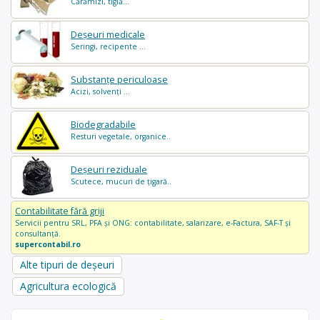
Cărămizi, tiglă...
Deșeuri medicale
Seringi, recipente ...
Substanțe periculoase
Acizi, solvenți ...
Biodegradabile
Resturi vegetale, organice..
Deșeuri reziduale
Scutece, mucuri de țigară..
Contabilitate fără griji
Servicii pentru SRL, PFA și ONG: contabilitate, salarizare, e-Factura, SAF-T și
consultanță.
supercontabil.ro
Alte tipuri de deșeuri
Agricultura ecologică