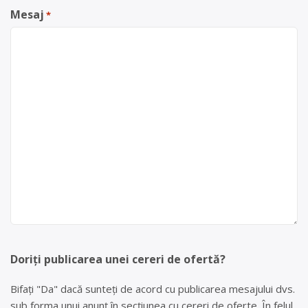
Mesaj
*
Doriți publicarea unei cereri de ofertă?
Bifați "Da" dacă sunteți de acord cu publicarea mesajului dvs.
sub forma unui anunț în secțiunea cu cereri de oferte. În felul