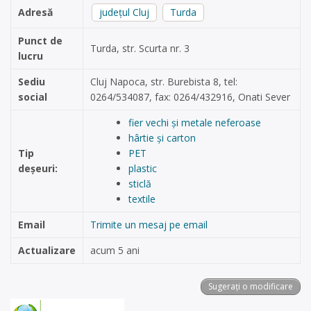
Adresă
județul Cluj
Turda
Punct de
Turda, str. Scurta nr. 3
lucru
Sediu
Cluj Napoca, str. Burebista 8, tel:
social
0264/534087, fax: 0264/432916, Onati Sever
fier vechi și metale neferoase
hârtie și carton
Tip
PET
deșeuri:
plastic
sticlă
textile
Email
Trimite un mesaj pe email
Actualizare
acum 5 ani
Sugerați o modificare