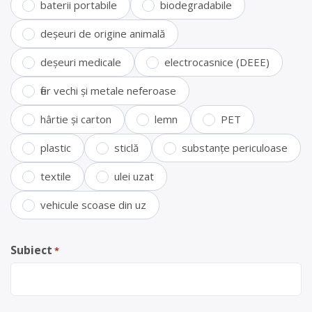
baterii portabile
biodegradabile
deșeuri de origine animală
deșeuri medicale
electrocasnice (DEEE)
fier vechi și metale neferoase
hârtie și carton
lemn
PET
plastic
sticlă
substanțe periculoase
textile
ulei uzat
vehicule scoase din uz
Subiect
*