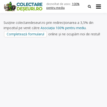
Skip
dezvoltat de asoc.
100%
to
pentru mediu
content
Susține colectaredeseuri.ro prin redirecționarea a 3,5% din
impozitul pe venit către
Asociația 100% pentru mediu
.
Completează formularul
online și ne ocupăm noi de restul!