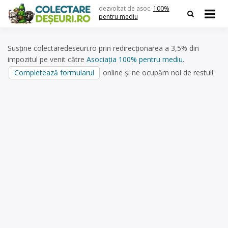
Skip
dezvoltat de asoc.
100%
to
pentru mediu
content
Susține colectaredeseuri.ro prin redirecționarea a 3,5% din
impozitul pe venit către
Asociația 100% pentru mediu
.
Completează formularul
online și ne ocupăm noi de restul!