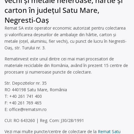
vechi și metale neferoase, hârtie și
carton în județul Satu Mare,
Negresti-Oaș
Remat SA este operator economic autorizat pentru colectarea
și valorificarea deșeurilor de ambalaje din hârtie, carton și
metale (oțel, aluminiu, fier vechi), cu punct de lucru în Negresti-
Oaș, str. Turului nr. 3.
Rematinvest este unul dintre cei mai mari procesatori de
materiale reciclabile din România, având în prezent 15 centre de
procesare și numeroase puncte de colectare.
Str. Depozitelor nr. 35
RO 440198 Satu Mare, România
T: +40 261 741 400
F: +40 261 769 465
E:
office@rematsm.ro
CUI: RO 643260 | Reg. Com: J30/28/1991
Vezi mai multe puncte/centre de colectare de la
Remat Satu