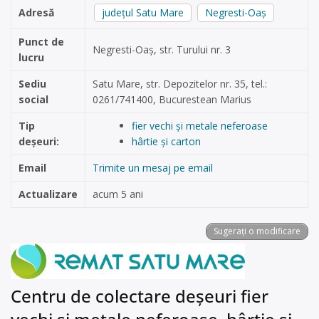
Adresă
județul Satu Mare
Negresti-Oaș
Punct de
Negresti-Oaș, str. Turului nr. 3
lucru
Sediu
Satu Mare, str. Depozitelor nr. 35, tel.:
social
0261/741400, Bucurestean Marius
Tip
fier vechi și metale neferoase
deșeuri:
hârtie și carton
Email
Trimite un mesaj pe email
Actualizare
acum 5 ani
Sugerați o modificare
Centru de colectare deșeuri fier