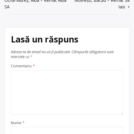
Ocna-Mureș, Alba – Remat Alba
Moinești, Bacău – Remat Sa
acum 6 ani
în
Centru de colectare
fier vechi și
SA
Iasi
0261/741400
metale neferoase
,
hârtie și
articole
carton
,
PET
,
plastic
, în
Trimite un mesaj
județul Satu Mare
Satu Mare
Lasă un răspuns
Adresa ta de email nu va fi publicată.
Câmpurile obligatorii sunt
marcate cu
*
Comentariu
*
Nume
*