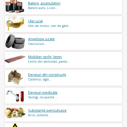
Baterii, acumulatori
Baterii auto, Li-Ion...
Ulei uzat
Ulei de motor, ulei de gătit...
Anvelope uzate
Cauciucuri...
Mobilier vechi, lemn
Lemn din demolări, paleți...
Deșeuri din construcții
Cărămizi, tiglă...
Deșeuri medicale
Seringi, recipente ...
Substanțe periculoase
Acizi, solvenți ...