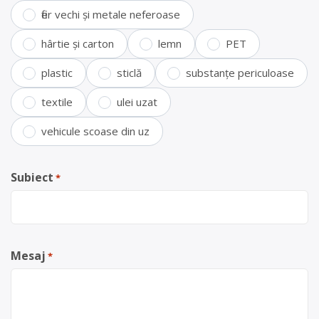
fier vechi și metale neferoase
hârtie și carton
lemn
PET
plastic
sticlă
substanțe periculoase
textile
ulei uzat
vehicule scoase din uz
Subiect
*
Mesaj
*