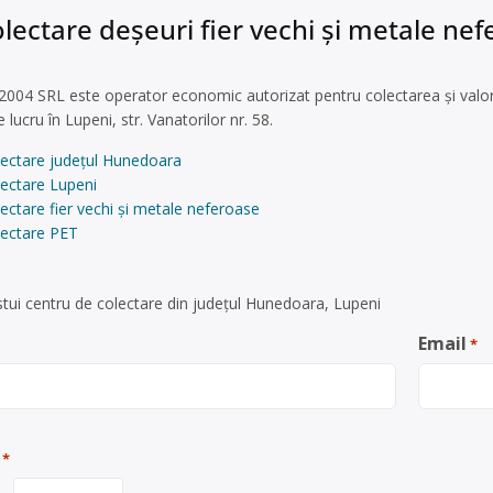
lectare deșeuri fier vechi și metale ne
04 SRL este operator economic autorizat pentru colectarea și valorif
e lucru în Lupeni, str. Vanatorilor nr. 58.
lectare județul Hunedoara
lectare Lupeni
ectare fier vechi și metale neferoase
lectare PET
tui centru de colectare din județul Hunedoara, Lupeni
Email
*
*