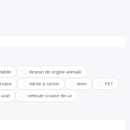
dabile
deșeuri de origine animală
feroase
hârtie și carton
lemn
PET
i uzat
vehicule scoase din uz