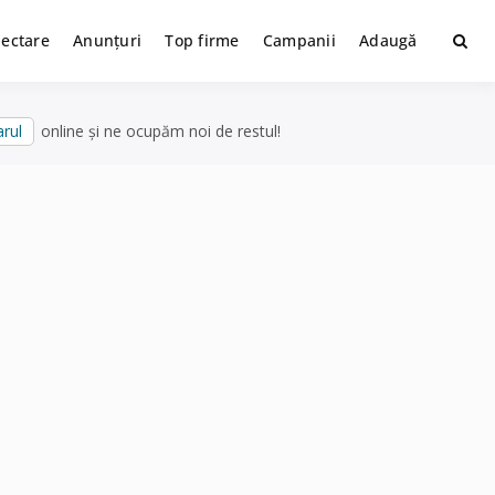
lectare
Anunțuri
Top firme
Campanii
Adaugă
rul
online și ne ocupăm noi de restul!