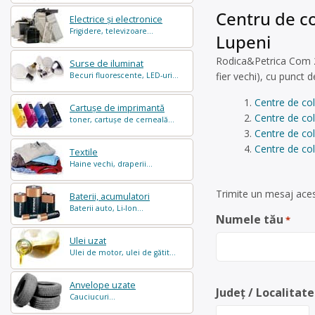
Centru de co
Electrice și electronice
Frigidere, televizoare...
Lupeni
Rodica&Petrica Com 20
Surse de iluminat
fier vechi), cu punct d
Becuri fluorescente, LED-uri...
Centre de co
Cartușe de imprimantă
Centre de co
toner, cartușe de cerneală...
Centre de col
Centre de co
Textile
Haine vechi, draperii...
Trimite un mesaj aces
Baterii, acumulatori
Baterii auto, Li-Ion...
Numele tău
*
Ulei uzat
Ulei de motor, ulei de gătit...
Anvelope uzate
Județ / Localitate
Cauciucuri...