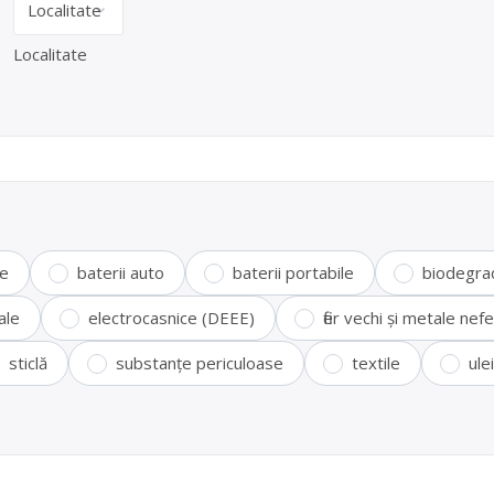
Localitate
te
baterii auto
baterii portabile
biodegra
ale
electrocasnice (DEEE)
fier vechi și metale ne
sticlă
substanțe periculoase
textile
ule