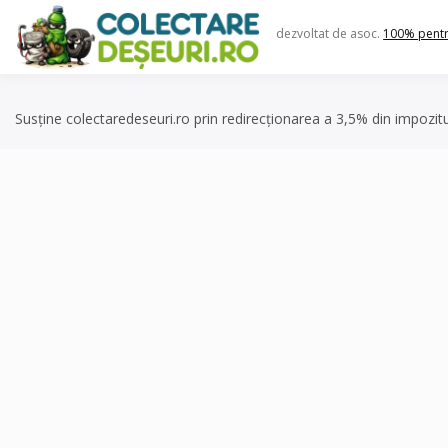
Skip
to
dezvoltat de asoc.
100% pent
content
Susține colectaredeseuri.ro prin redirecționarea a 3,5% din impozit