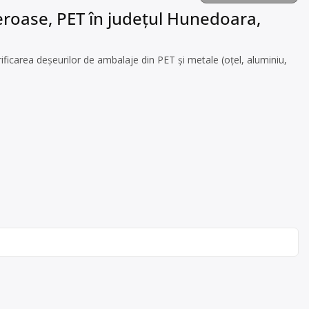
feroase, PET în județul Hunedoara,
icarea deșeurilor de ambalaje din PET și metale (oțel, aluminiu,