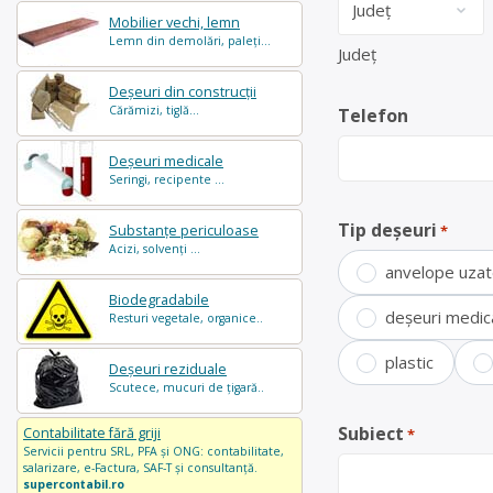
Mobilier vechi, lemn
Lemn din demolări, paleți...
Județ
Deșeuri din construcții
Cărămizi, tiglă...
Telefon
Deșeuri medicale
Seringi, recipente ...
Tip deșeuri
Substanțe periculoase
*
Acizi, solvenți ...
anvelope uza
Biodegradabile
deșeuri medic
Resturi vegetale, organice..
plastic
Deșeuri reziduale
Scutece, mucuri de țigară..
Subiect
Contabilitate fără griji
*
Servicii pentru SRL, PFA și ONG: contabilitate,
salarizare, e-Factura, SAF-T și consultanță.
supercontabil.ro