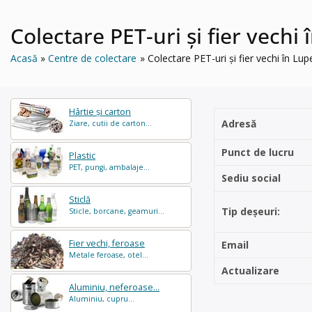
Colectare PET-uri și fier vec
Acasă
Centre de colectare
Colectare PET-uri și fier vechi în 
Hârtie și carton
Adresă
Ziare, cutii de carton...
Punct de lucru
Plastic
PET, pungi, ambalaje...
Sediu social
Sticlă
Tip deșeuri:
Sticle, borcane, geamuri...
Fier vechi, feroase
Email
Metale feroase, otel...
Actualizare
Aluminiu, neferoase...
Aluminiu, cupru...