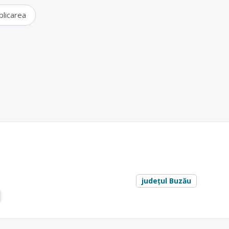
blicarea
 vechi în Râmnicu Sărat, Buzău – Grafin Tip SRL
 operator economic autorizat pentru colectarea și valorificarea deșeur
(oțel, aluminiu, fier vechi), cu punct de lucru în Rm. Sărat, str. Focșani
are
fier vechi și metale neferoase
, în
județul Buzău
Sărat, str. Focșani nr. 1