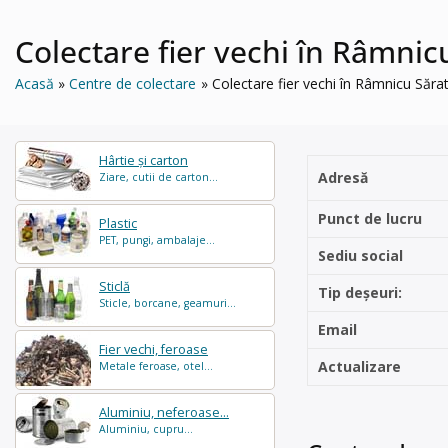
Colectare fier vechi în Râmnic
Acasă
Centre de colectare
Colectare fier vechi în Râmnicu Săra
Hârtie și carton
Adresă
Ziare, cutii de carton...
Punct de lucru
Plastic
PET, pungi, ambalaje...
Sediu social
Sticlă
Tip deșeuri:
Sticle, borcane, geamuri...
Email
Fier vechi, feroase
Actualizare
Metale feroase, otel...
Aluminiu, neferoase...
Aluminiu, cupru...