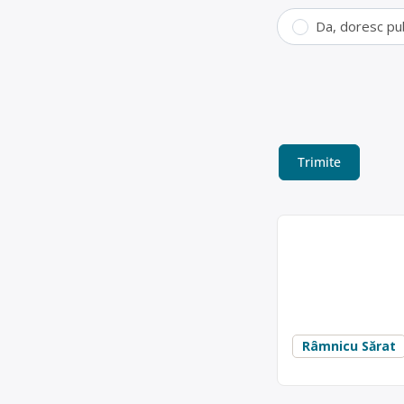
Da, doresc pu
Colectare fier
Grafin Tip SRL este
ambalaje din metale 
Grafin Tip SRL
Centru de colect
Punct de lucru: Rm. 
Râmnicu Sărat
acum 6 ani
Trimite un mesaj