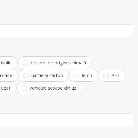
dabile
deșeuri de origine animală
feroase
hârtie și carton
lemn
PET
i uzat
vehicule scoase din uz