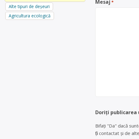
Mesaj
*
Alte tipuri de deșeuri
Agricultura ecologică
Doriți publicarea 
Bifați "Da" dacă sunt
fiți contactat și de a