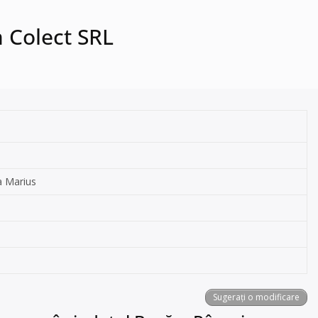
n Colect SRL
pa Marius
Sugerați o modificare