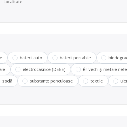
Localitate
te
baterii auto
baterii portabile
biodegra
ale
electrocasnice (DEEE)
fier vechi și metale ne
sticlă
substanțe periculoase
textile
ule