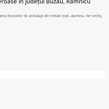
feroase în județul Buzău, Râmnicu
ea deșeurilor de ambalaje din metale (oțel, aluminiu, fier vechi),