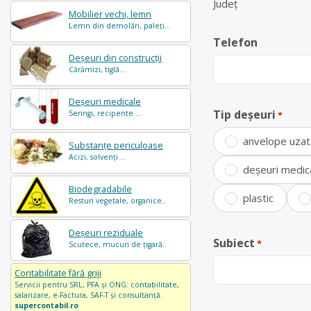
Județ
Mobilier vechi, lemn
Lemn din demolări, paleți...
Telefon
Deșeuri din construcții
Cărămizi, tiglă...
Deșeuri medicale
Tip deșeuri
Seringi, recipente ...
*
anvelope uza
Substanțe periculoase
Acizi, solvenți ...
deșeuri medic
Biodegradabile
plastic
Resturi vegetale, organice..
Deșeuri reziduale
Subiect
*
Scutece, mucuri de țigară..
Contabilitate fără griji
Servicii pentru SRL, PFA și ONG: contabilitate,
salarizare, e-Factura, SAF-T și consultanță.
supercontabil.ro