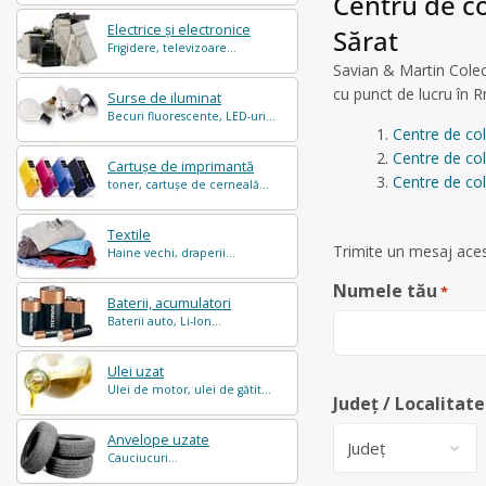
Centru de co
Electrice și electronice
Sărat
Frigidere, televizoare...
Savian & Martin Colect
cu punct de lucru în 
Surse de iluminat
Becuri fluorescente, LED-uri...
Centre de co
Centre de co
Cartușe de imprimantă
Centre de col
toner, cartușe de cerneală...
Textile
Trimite un mesaj aces
Haine vechi, draperii...
Numele tău
*
Baterii, acumulatori
Baterii auto, Li-Ion...
Ulei uzat
Ulei de motor, ulei de gătit...
Județ / Localitate
Anvelope uzate
Cauciucuri...