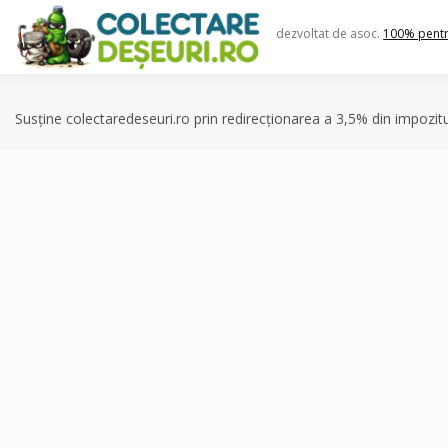
Skip
to
dezvoltat de asoc.
100% pent
content
Susține colectaredeseuri.ro prin redirecționarea a 3,5% din impozit