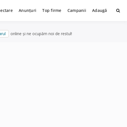
lectare
Anunțuri
Top firme
Campanii
Adaugă
rul
online și ne ocupăm noi de restul!