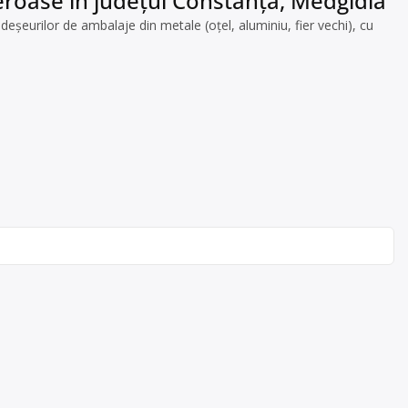
feroase în județul Constanța, Medgidia
eșeurilor de ambalaje din metale (oțel, aluminiu, fier vechi), cu