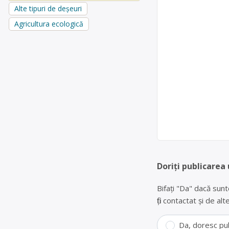
Alte tipuri de deșeuri
Agricultura ecologică
Doriți publicarea 
Bifați "Da" dacă sunt
fiți contactat și de a
Da, doresc pu