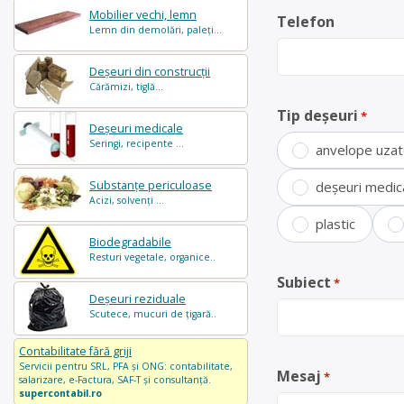
Mobilier vechi, lemn
Telefon
Lemn din demolări, paleți...
Deșeuri din construcții
Cărămizi, tiglă...
Tip deșeuri
*
Deșeuri medicale
Seringi, recipente ...
anvelope uza
Substanțe periculoase
deșeuri medic
Acizi, solvenți ...
plastic
Biodegradabile
Resturi vegetale, organice..
Subiect
*
Deșeuri reziduale
Scutece, mucuri de țigară..
Contabilitate fără griji
Servicii pentru SRL, PFA și ONG: contabilitate,
Mesaj
*
salarizare, e-Factura, SAF-T și consultanță.
supercontabil.ro