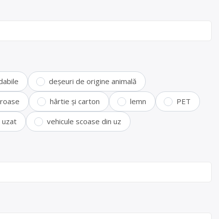
dabile
deșeuri de origine animală
feroase
hârtie și carton
lemn
PET
i uzat
vehicule scoase din uz