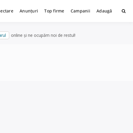
lectare
Anunțuri
Top firme
Campanii
Adaugă
rul
online și ne ocupăm noi de restul!