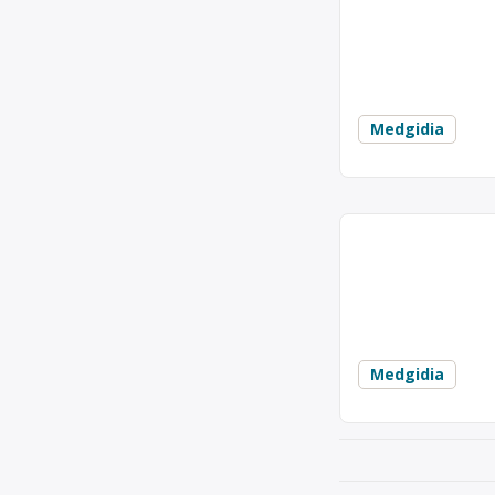
Albo Sib SRL este o
ambalaje din metale 
Albo Sib SRL
Centru de colect
Punct de lucru: Medg
Medgidia
acum 6 ani
Trimite un mesaj
Colectare fier
Adrisimo 27 SRL est
de ambalaje din meta
Adrisimo 27 SRL
Centru de colect
Punct de lucru: Medg
Medgidia
acum 6 ani
Trimite un mesaj