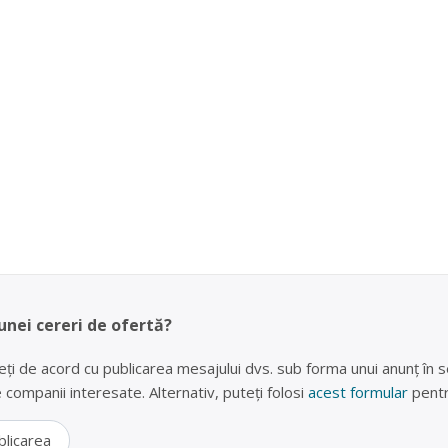
unei cereri de ofertă?
eți de acord cu publicarea mesajului dvs. sub forma unui anunț în se
lte companii interesate. Alternativ, puteți folosi
acest formular
pentr
blicarea