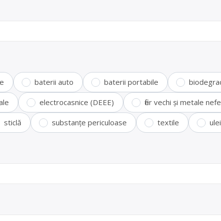
te
baterii auto
baterii portabile
biodegra
ale
electrocasnice (DEEE)
fier vechi și metale ne
sticlă
substanțe periculoase
textile
ule