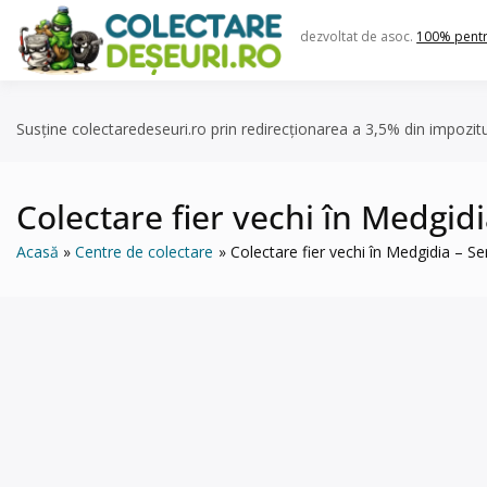
Skip
to
dezvoltat de asoc.
100% pent
content
Susține colectaredeseuri.ro prin redirecționarea a 3,5% din impozit
Colectare fier vechi în Medgid
Acasă
Centre de colectare
Colectare fier vechi în Medgidia – S