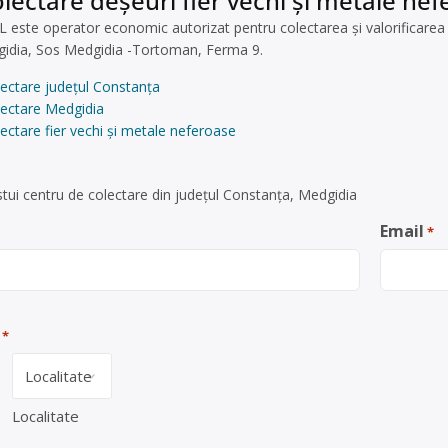
lectare deșeuri fier vechi și metale ne
este operator economic autorizat pentru colectarea și valorificarea d
dgidia, Sos Medgidia -Tortoman, Ferma 9.
lectare județul Constanța
lectare Medgidia
ectare fier vechi și metale neferoase
tui centru de colectare din județul Constanța, Medgidia
Email
*
*
Localitate