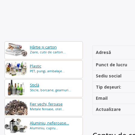
Hârtie și carton
Adresă
Ziare, cutii de carton...
Punct de lucru
Plastic
PET, pungi, ambalaje...
Sediu social
Sticlă
Tip deșeuri:
Sticle, borcane, geamuri...
Email
Fier vechi, feroase
Actualizare
Metale feroase, otel...
Aluminiu, neferoase...
Aluminiu, cupru...