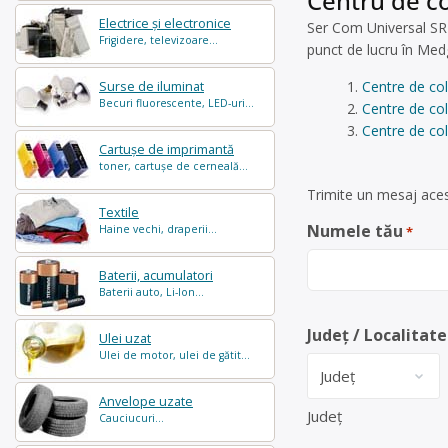
Centru de co
Electrice și electronice
Ser Com Universal SRL 
Frigidere, televizoare...
punct de lucru în Me
Centre de co
Surse de iluminat
Becuri fluorescente, LED-uri...
Centre de co
Centre de col
Cartușe de imprimantă
toner, cartușe de cerneală...
Trimite un mesaj aces
Textile
Numele tău
Haine vechi, draperii...
*
Baterii, acumulatori
Baterii auto, Li-Ion...
Județ / Localitate
Ulei uzat
Ulei de motor, ulei de gătit...
Anvelope uzate
Județ
Cauciucuri...