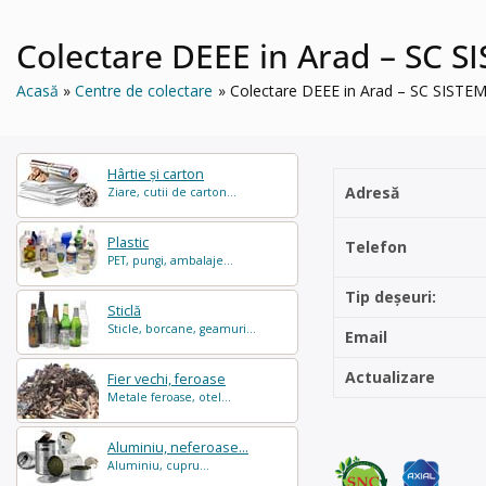
Colectare DEEE in Arad – SC 
Acasă
Centre de colectare
Colectare DEEE in Arad – SC SIST
Hârtie și carton
Adresă
Ziare, cutii de carton...
Plastic
Telefon
PET, pungi, ambalaje...
Tip deșeuri:
Sticlă
Sticle, borcane, geamuri...
Email
Actualizare
Fier vechi, feroase
Metale feroase, otel...
Aluminiu, neferoase...
Aluminiu, cupru...