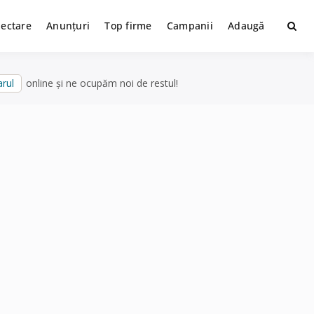
lectare
Anunțuri
Top firme
Campanii
Adaugă
rul
online și ne ocupăm noi de restul!