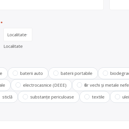
*
Localitate
te
baterii auto
baterii portabile
biodegra
ale
electrocasnice (DEEE)
fier vechi și metale ne
sticlă
substanțe periculoase
textile
ule