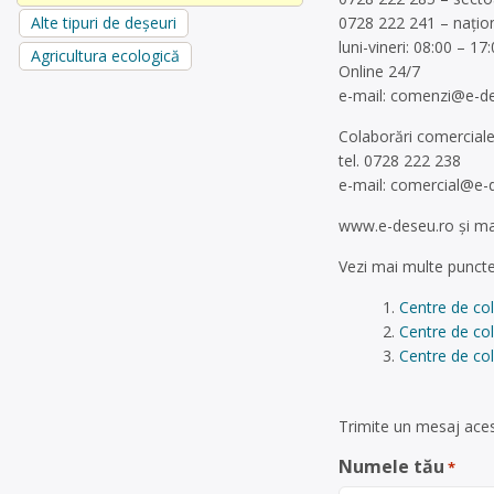
0728 222 241 – națio
Alte tipuri de deșeuri
luni-vineri: 08:00 – 17
Agricultura ecologică
Online 24/7
e-mail:
comenzi@e-de
Colaborări comerciale
tel. 0728 222 238
e-mail:
comercial@e-
www.e-deseu.ro și mar
Vezi mai multe puncte
Centre de co
Centre de col
Centre de col
Trimite un mesaj aces
Numele tău
*