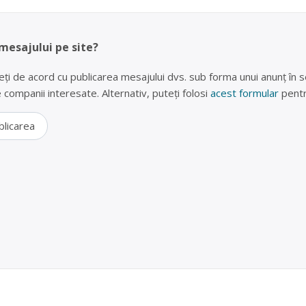
 mesajului pe site?
eți de acord cu publicarea mesajului dvs. sub forma unui anunț în se
lte companii interesate. Alternativ, puteți folosi
acest formular
pentr
blicarea
 (frigidere, televizoare, telefoane) în Arad – SC