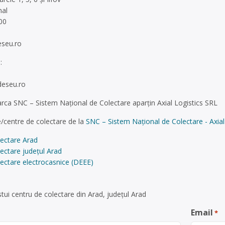
nal
:00
seu.ro
:
deseu.ro
ca SNC – Sistem Național de Colectare aparțin Axial Logistics SRL
/centre de colectare de la
SNC – Sistem Național de Colectare - Axial
lectare Arad
ectare județul Arad
ectare electrocasnice (DEEE)
tui centru de colectare din Arad, județul Arad
Email
*