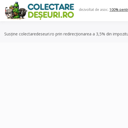
Skip
to
dezvoltat de asoc.
100% pent
content
Susține colectaredeseuri.ro prin redirecționarea a 3,5% din impozit