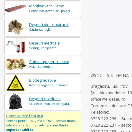
Mobilier vechi, lemn
Lemn din demolări, paleți...
Deșeuri din construcții
Cărămizi, tiglă...
Deșeuri medicale
Seringi, recipente ...
Substanțe periculoase
Acizi, solvenți ...
©SNC – SISTEM NAȚ
Biodegradabile
Resturi vegetale, organice..
Bragadiru, jud. Ilfov
Șos. Alexandriei nr. 10
office@e-deseu.ro
Deșeuri reziduale
Scutece, mucuri de țigară..
Comenzi colectare D
Telefonic:
Contabilitate fără griji
0728 222 299 – Bucur
Servicii pentru SRL, PFA și ONG: contabilitate,
0728 222 237 – sectoar
salarizare, e-Factura, SAF-T și consultanță.
supercontabil.ro
0728 222 285 – sectoar