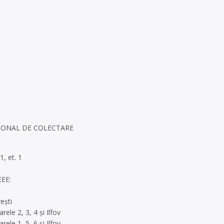
IONAL DE COLECTARE
1, et. 1
EEE:
ești
ele 2, 3, 4 și Ilfov
ele 1, 5, 6 și Ilfov