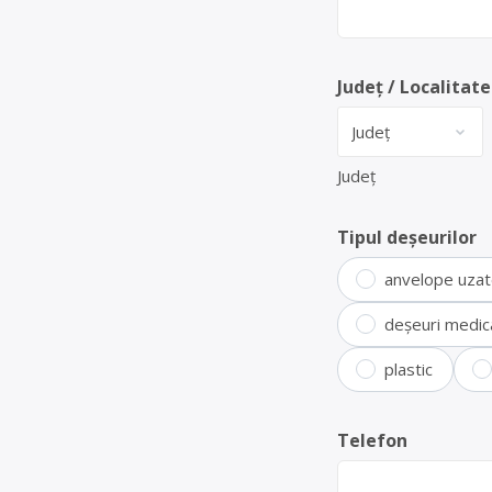
Județ / Localitate
Județ
Tipul deșeurilor
anvelope uza
deșeuri medic
plastic
Telefon