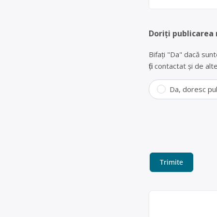
Doriți publicarea
Bifați "Da" dacă sunt
fiți contactat și de a
Da, doresc pu
Colectare DEEE
DEMECO SRL