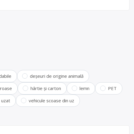
dabile
deșeuri de origine animală
feroase
hârtie și carton
lemn
PET
i uzat
vehicule scoase din uz