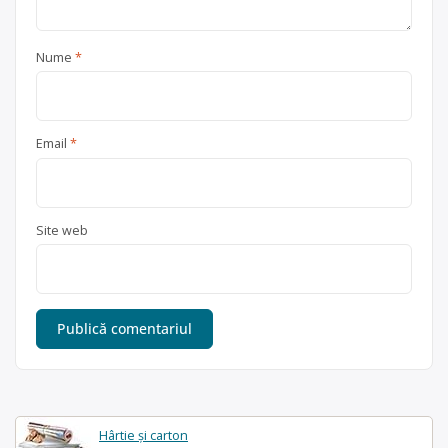
Nume
*
Email
*
Site web
Hârtie și carton