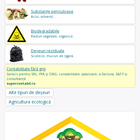
Substanțe periculoase
Acizi, solvenți ...
Biodegradabile
Resturi vegetale, organice..
Deșeuri reziduale
Scutece, mucuri de țigară..
Contabilitate fără griji
Servicii pentru SRL, PFA și ONG: contabilitate, salarizare, e-Factura, SAF-T și
consultanță.
supercontabil.ro
Alte tipuri de deșeuri
Agricultura ecologică