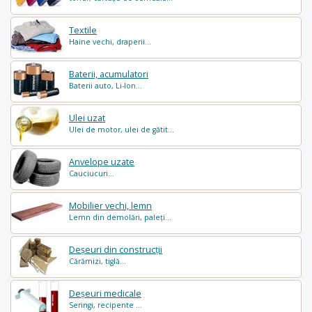
Textile
Haine vechi, draperii...
Baterii, acumulatori
Baterii auto, Li-Ion...
Ulei uzat
Ulei de motor, ulei de gătit...
Anvelope uzate
Cauciucuri...
Mobilier vechi, lemn
Lemn din demolări, paleți...
Deșeuri din construcții
Cărămizi, tiglă...
Deșeuri medicale
Seringi, recipente ...