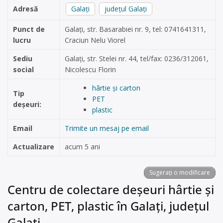
Adresă
Galați
județul Galați
Punct de
Galați, str. Basarabiei nr. 9, tel: 0741641311,
lucru
Craciun Nelu Viorel
Sediu
Galați, str. Stelei nr. 44, tel/fax: 0236/312061,
social
Nicolescu Florin
hârtie și carton
Tip
PET
deșeuri:
plastic
Email
Trimite un mesaj pe email
Actualizare
acum 5 ani
Sugerați o modificare
Centru de colectare deșeuri hârtie și
carton, PET, plastic în Galați, județul
Galați