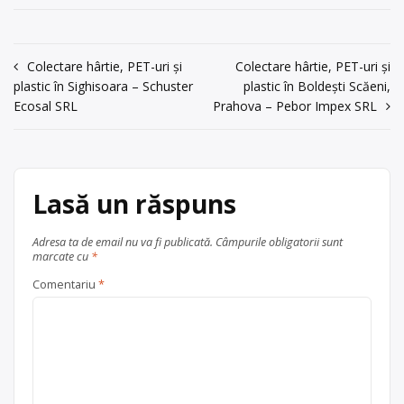
Punct de lucru:
autorizat pentru colectarea și
județul Galați
Galați, str.
valorificarea deșeurilor de ambalaje
Smardan nr. 1-
din sticlă (albă și colorată), PET,
L4A, tel:
Navigare
Colectare hârtie, PET-uri și
Colectare hârtie, PET-uri și
plastic (HDPE, PVC, LDPE, PP, PS),
0722/575515,
plastic în Sighisoara – Schuster
plastic în Boldești Scăeni,
hârtie, carton, metale (oțel, aluminiu,
în
Munteanu Nicolae
Ecosal SRL
Prahova – Pebor Impex SRL
fier vechi) și lemn, pluta, cu punct de
articole
lucru în Galați, str. Smardan nr. 1-L4A,
acum 5 ani
tel: 0722/575515, Munteanu Nicolae.
0722/575515,
0236/312061
Centru de colectare
fier vechi și
Lasă un răspuns
metale neferoase
,
hârtie și
Trimite un mesaj
carton
,
lemn
,
PET
,
plastic
,
sticlă
,
în
Galați
județul Galați
Adresa ta de email nu va fi publicată.
Câmpurile obligatorii sunt
marcate cu
*
Comentariu
*