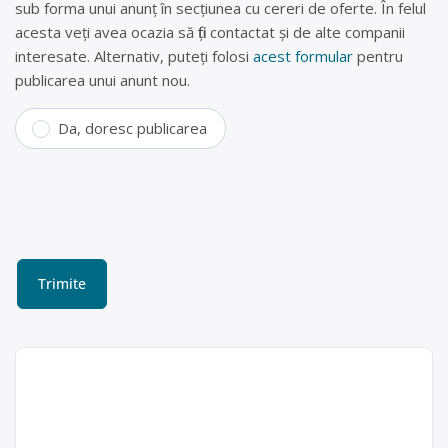
sub forma unui anunț în secțiunea cu cereri de oferte. În felul
acesta veți avea ocazia să fiți contactat și de alte companii
interesate. Alternativ, puteți folosi
acest formular
pentru
publicarea unui anunt nou.
Da, doresc publicarea
Colectare PET-uri, plastic și
hârtie în Galați – Tango
Scraps Recycling Company
SRL