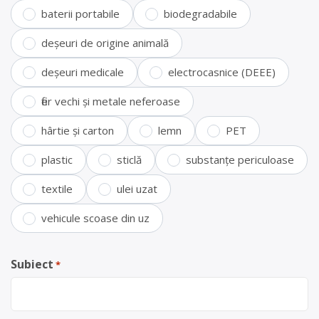
baterii portabile
biodegradabile
deșeuri de origine animală
deșeuri medicale
electrocasnice (DEEE)
fier vechi și metale neferoase
hârtie și carton
lemn
PET
plastic
sticlă
substanțe periculoase
textile
ulei uzat
vehicule scoase din uz
Subiect
*