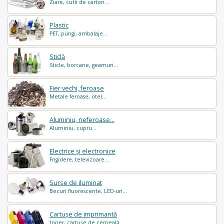
Ziare, cutii de carton...
Plastic
PET, pungi, ambalaje...
Sticlă
Sticle, borcane, geamuri...
Fier vechi, feroase
Metale feroase, otel...
Aluminiu, neferoase...
Aluminiu, cupru...
Electrice și electronice
Frigidere, televizoare...
Surse de iluminat
Becuri fluorescente, LED-uri...
Cartușe de imprimantă
toner, cartușe de cerneală...