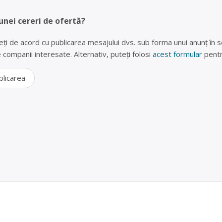
unei cereri de ofertă?
eți de acord cu publicarea mesajului dvs. sub forma unui anunț în se
lte companii interesate. Alternativ, puteți folosi
acest formular
pentr
blicarea
e, fier vechi, PET-uri și plastic în Sendreni, Galați –
operator economic autorizat pentru colectarea și valorificarea deșeur