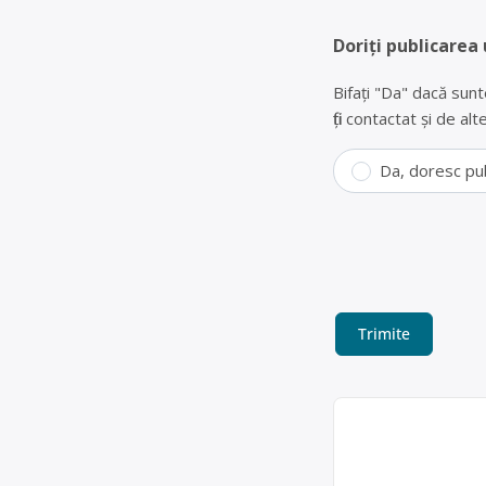
Doriți publicarea 
Bifați "Da" dacă sunt
fiți contactat și de a
Da, doresc pu
Colectare hârti
Alexidana SRL
Alexidana SRL este 