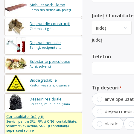
Mobilier vechi, lemn
Lemn din demolări, paleți...
Județ / Localitate
Deșeuri din construcții
Cărămizi, tiglă...
Județ
Deșeuri medicale
Seringi, recipente ...
Telefon
Substanțe periculoase
Acizi, solvenți ...
Biodegradabile
Resturi vegetale, organice..
Tip deșeuri
*
anvelope uza
Deșeuri reziduale
Scutece, mucuri de țigară..
deșeuri medic
Contabilitate fără griji
Servicii pentru SRL, PFA și ONG: contabilitate,
plastic
salarizare, e-Factura, SAF-T și consultanță.
supercontabil.ro