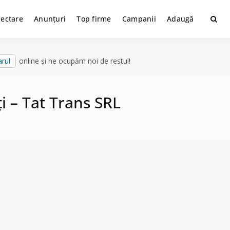
lectare
Anunțuri
Top firme
Campanii
Adaugă
rul
online și ne ocupăm noi de restul!
ți – Tat Trans SRL