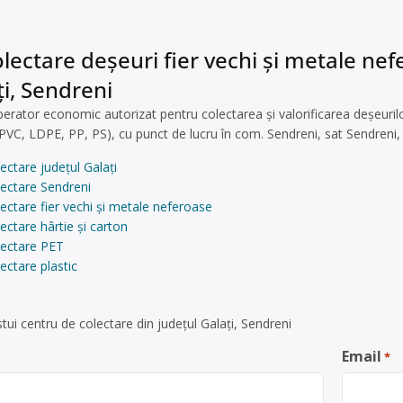
lectare deșeuri fier vechi și metale nefer
ți, Sendreni
rator economic autorizat pentru colectarea și valorificarea deșeurilor 
PVC, LDPE, PP, PS), cu punct de lucru în com. Sendreni, sat Sendreni, 
ectare județul Galați
lectare Sendreni
ectare fier vechi și metale neferoase
ectare hârtie și carton
lectare PET
ectare plastic
ui centru de colectare din județul Galați, Sendreni
Email
*