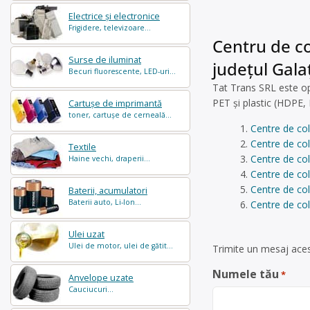
Electrice și electronice
Frigidere, televizoare...
Centru de co
Surse de iluminat
județul Gala
Becuri fluorescente, LED-uri...
Tat Trans SRL este ope
PET și plastic (HDPE, 
Cartușe de imprimantă
toner, cartușe de cerneală...
Centre de col
Centre de co
Textile
Centre de col
Haine vechi, draperii...
Centre de col
Centre de co
Baterii, acumulatori
Baterii auto, Li-Ion...
Centre de col
Ulei uzat
Ulei de motor, ulei de gătit...
Trimite un mesaj acest
Numele tău
*
Anvelope uzate
Cauciucuri...