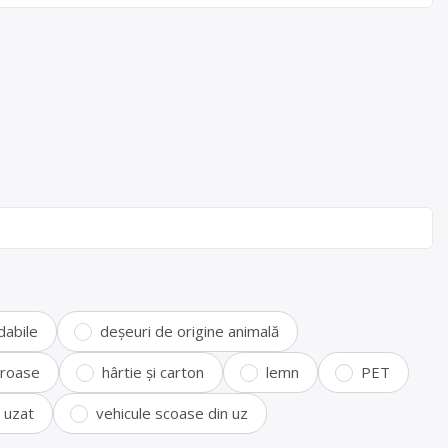
dabile
deșeuri de origine animală
feroase
hârtie și carton
lemn
PET
i uzat
vehicule scoase din uz