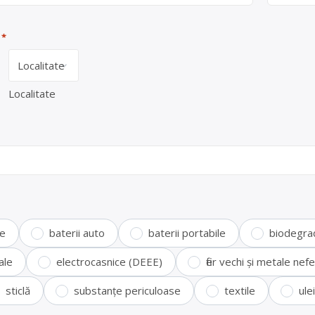
*
Localitate
te
baterii auto
baterii portabile
biodegra
ale
electrocasnice (DEEE)
fier vechi și metale ne
sticlă
substanțe periculoase
textile
ule