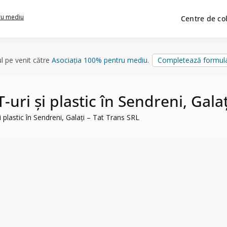
ru mediu
Centre de co
ul pe venit către
Asociația 100% pentru mediu
.
Completează formula
T-uri și plastic în Sendreni, Gala
și plastic în Sendreni, Galați – Tat Trans SRL