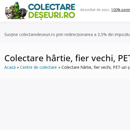
Skip
to
dezvoltat de asoc.
100% pent
content
Susține colectaredeseuri.ro prin redirecționarea a 3,5% din impozit
Colectare hârtie, fier vechi, PE
Acasă
Centre de colectare
Colectare hârtie, fier vechi, PET-uri 