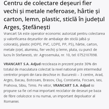
Centru de colectare deșeuri fier
vechi și metale neferoase, hârtie și
carton, lemn, plastic, sticlă în județul
Arges, Ştefănești
Vrancart SA este operator economic autorizat pentru colectarea
și valorificarea deșeurilor de ambalaje din sticlă (albă și
colorată), plastic (HDPE, PVC, LDPE, PP, PS), hârtie, carton,
metale (oțel, aluminiu, fier vechi) și lemn, pluta, cu punct de
lucru în Stefanesti, str. Agrosemului, nr. 10, tel: 0752107098.
VRANCART S.A. Adjud
recicleaza in prezent peste 30% din
totalul de maculatura colectat la nivel national prin intermediul
centrelor proprii din tara deschise in: Bucuresti – 3 centre, Arad,
Arges, Bacau, Botosani, Brasov, Cluj, Constanta, Focsani, Iasi,
Prahova, Sibiu, Timis. Pe viitor,
VRANCART S.A. Adjud
isi
propune sa fie cel mai important reciclator de deseuri pe baza
de fibre celulozice si nu numai, un important depoluator al
Romaniei.