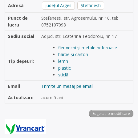
Adresă
județul Arges
Ştefănești
Punct de
Stefanesti, str. Agrosemului, nr. 10, tel:
lucru
0752107098
Sediu social
Adjud, str. Ecaterina Teodoroiu, nr. 17
fier vechi și metale neferoase
hârtie și carton
Tip deșeuri:
lemn
plastic
sticlă
Email
Trimite un mesaj pe email
Actualizare
acum 5 ani
Sugerați o modificare