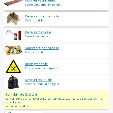
Mobilier vechi, lemn
Lemn din demolări, paleți...
Deșeuri din construcții
Cărămizi, tiglă...
Deșeuri medicale
Seringi, recipente ...
Substanțe periculoase
Acizi, solvenți ...
Biodegradabile
Resturi vegetale, organice..
Deșeuri reziduale
Scutece, mucuri de țigară..
Contabilitate fără griji
Servicii pentru SRL, PFA și ONG: contabilitate, salarizare, e-Factura, SAF-T și
consultanță.
supercontabil.ro