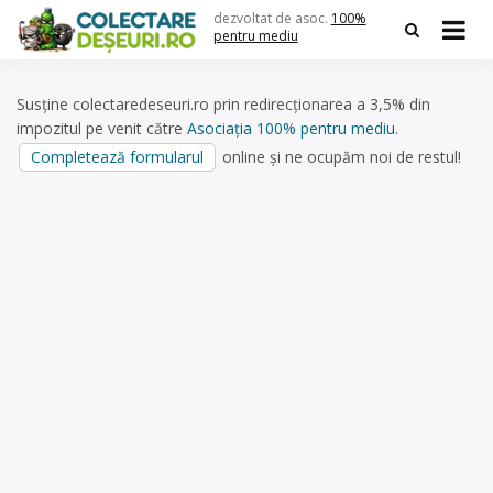
Skip
dezvoltat de asoc.
100%
to
pentru mediu
content
Susține colectaredeseuri.ro prin redirecționarea a 3,5% din
impozitul pe venit către
Asociația 100% pentru mediu
.
Completează formularul
online și ne ocupăm noi de restul!