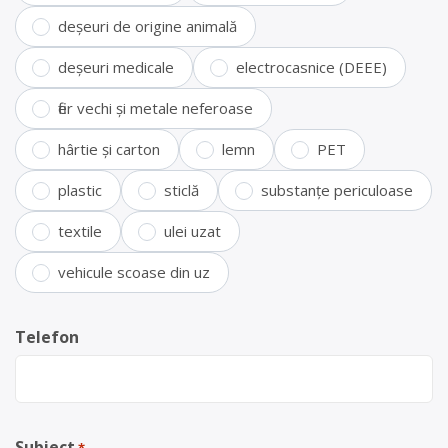
deșeuri de origine animală
deșeuri medicale
electrocasnice (DEEE)
fier vechi și metale neferoase
hârtie și carton
lemn
PET
plastic
sticlă
substanțe periculoase
textile
ulei uzat
vehicule scoase din uz
Telefon
Subiect