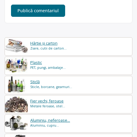
Hârtie și carton
Ziare, cutii de carton...
Plastic
PET, pungi, ambalaje...
Sticlă
Sticle, borcane, geamuri...
Fier vechi, feroase
Metale feroase, otel...
Aluminiu, neferoase...
Aluminiu, cupru...