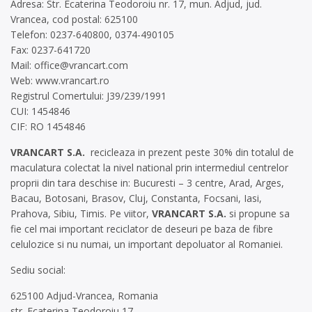
Adresa: Str. Ecaterina Teodoroiu nr. 17, mun. Adjud, jud.
Vrancea, cod postal: 625100
Telefon: 0237-640800, 0374-490105
Fax: 0237-641720
Mail:
office@vrancart.com
Web: www.vrancart.ro
Registrul Comertului: J39/239/1991
CUI: 1454846
CIF: RO 1454846
VRANCART S.A.
recicleaza in prezent peste 30% din totalul de
maculatura colectat la nivel national prin intermediul centrelor
proprii din tara deschise in: Bucuresti – 3 centre, Arad, Arges,
Bacau, Botosani, Brasov, Cluj, Constanta, Focsani, Iasi,
Prahova, Sibiu, Timis. Pe viitor,
VRANCART S.A.
si propune sa
fie cel mai important reciclator de deseuri pe baza de fibre
celulozice si nu numai, un important depoluator al Romaniei.
Sediu social:
625100 Adjud-Vrancea, Romania
str. Ecaterina Teodoroiu 17