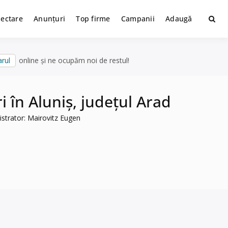
lectare
Anunțuri
Top firme
Campanii
Adaugă
rul
online și ne ocupăm noi de restul!
 în Aluniș, județul Arad
strator: Mairovitz Eugen