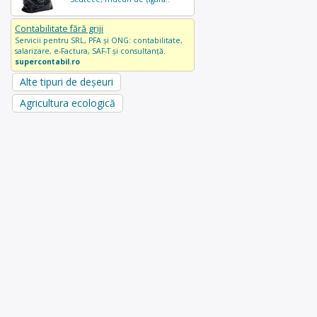
Contabilitate fără griji
Servicii pentru SRL, PFA și ONG: contabilitate,
salarizare, e-Factura, SAF-T și consultanță.
supercontabil.ro
Alte tipuri de deșeuri
Agricultura ecologică