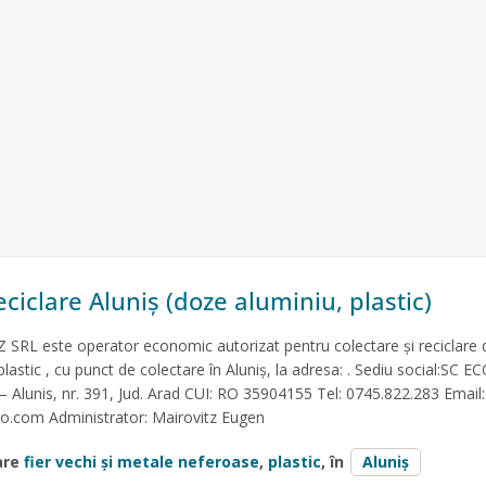
ciclare Aluniș (doze aluminiu, plastic)
L este operator economic autorizat pentru colectare și reciclare d
lastic , cu punct de colectare în Aluniș, la adresa: . Sediu social:SC
Alunis, nr. 391, Jud. Arad CUI: RO 35904155 Tel: 0745.822.283 Email:
o.com
Administrator: Mairovitz Eugen
are
fier vechi și metale neferoase
,
plastic
, în
Aluniș