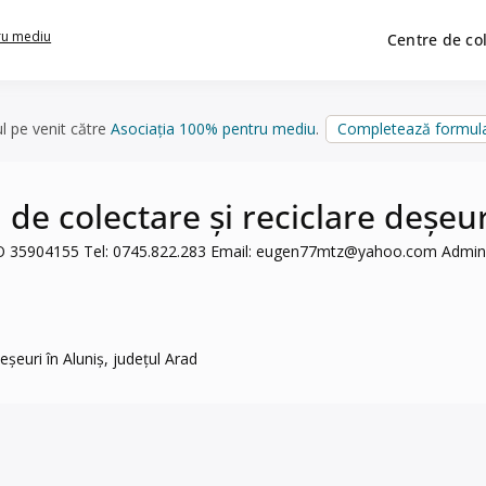
ru mediu
Centre de co
ul pe venit către
Asociația 100% pentru mediu
.
Completează formula
 colectare și reciclare deșeuri
O 35904155 Tel: 0745.822.283 Email:
eugen77mtz@yahoo.com
Admini
euri în Aluniș, județul Arad