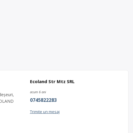
Ecoland Str Mtz SRL
acum 6 ani
eșeuri,
0745822283
 ECOLAND
Trimite un mesaj