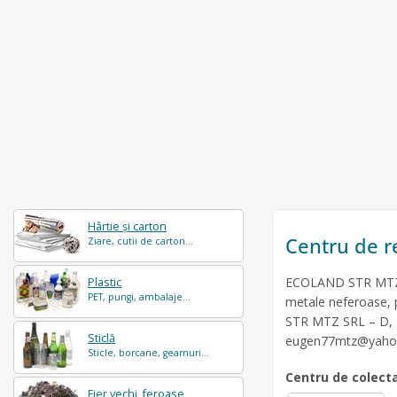
Hârtie și carton
Centru de re
Ziare, cutii de carton...
ECOLAND STR MTZ SR
Plastic
PET, pungi, ambalaje...
metale neferoase, p
STR MTZ SRL – D, – 
Sticlă
eugen77mtz@yaho
Sticle, borcane, geamuri...
Centru de colect
Fier vechi, feroase