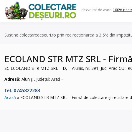
Skip
to
dezvoltat de asoc.
100% pent
content
Susține colectaredeseuri.ro prin redirecționarea a 3,5% din impozit
ECOLAND STR MTZ SRL - Firmă de
SC ECOLAND STR MTZ SRL – D, – Alunis, nr. 391, Jud. Arad CUI: R
Adresă:
Aluniș , județul: Arad -
tel. 0745822283
Acasă
ECOLAND STR MTZ SRL - Firmă de colectare și reciclare deș