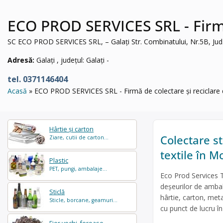
ECO PROD SERVICES SRL - Firmă 
SC ECO PROD SERVICES SRL, – Galați Str. Combinatului, Nr.5B, Jud.
Adresă:
Galați , județul: Galați -
tel. 0371146404
Acasă
ECO PROD SERVICES SRL - Firmă de colectare și reciclare de
Hârtie și carton
Colectare sti
Ziare, cutii de carton...
textile în M
Plastic
PET, pungi, ambalaje...
Eco Prod Services T
deșeurilor de ambal
Sticlă
hârtie, carton, meta
Sticle, borcane, geamuri...
cu punct de lucru î