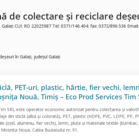
de colectare și reciclare deșeur
 Galați CUI: RO 22025987 Tel: 0371/146.404; fax: 0372/896.536 Email
șeuri în Galați, județul Galați
clă, PET-uri, plastic, hârtie, fier vechi, lemn
oșnița Nouă, Timiș – Eco Prod Services Tim
im SRL este operator economic autorizat pentru colectarea și valorif
aje din sticlă (albă și colorată), PET, plastic (HDPE, PVC, LDPE, PP, P
le (oțel, aluminiu, fier vechi), lemn, pluta și materiale textile (bumbac, 
n Mosnita Noua, Calea Buziasului nr. 91.