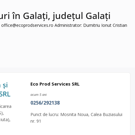
i în Galați, județul Galați
:
office@ecoprodservices.ro
Administrator: Dumitriu Ionut Cristian
 și
Eco Prod Services SRL
 SRL
acum 5 ani
0256/292138
icarea
S),
Punct de lucru: Mosnita Noua, Calea Buziasului
iuta),
nr. 91