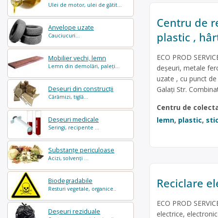
Ulei de motor, ulei de gătit...
Centru de re
Anvelope uzate
plastic , hâ
Cauciucuri...
ECO PROD SERVICES 
Mobilier vechi, lemn
Lemn din demolări, paleți...
deșeuri, metale fero
uzate , cu punct de
Galați Str. Combinat
Deșeuri din construcții
Cărămizi, tiglă...
Centru de colect
lemn
,
plastic
,
sti
Deșeuri medicale
Seringi, recipente ...
Substanțe periculoase
Acizi, solvenți ...
Reciclare e
Biodegradabile
Resturi vegetale, organice..
ECO PROD SERVICES 
Deșeuri reziduale
electrice, electroni