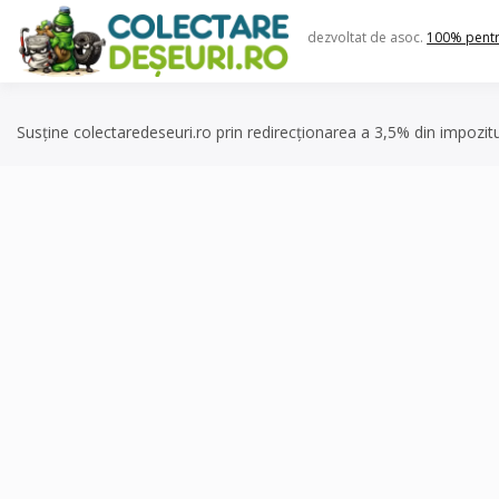
Skip
to
dezvoltat de asoc.
100% pent
content
Susține colectaredeseuri.ro prin redirecționarea a 3,5% din impozit