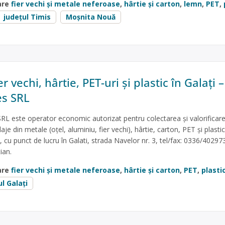
are
fier vechi și metale neferoase
,
hârtie și carton
,
lemn
,
PET
,
județul Timis
Moșnita Nouă
r vechi, hârtie, PET-uri și plastic în Galați 
es SRL
RL este operator economic autorizat pentru colectarea și valorificar
je din metale (oțel, aluminiu, fier vechi), hârtie, carton, PET și plast
 cu punct de lucru în Galati, strada Navelor nr. 3, tel/fax: 0336/40297
ian.
are
fier vechi și metale neferoase
,
hârtie și carton
,
PET
,
plasti
ul Galați