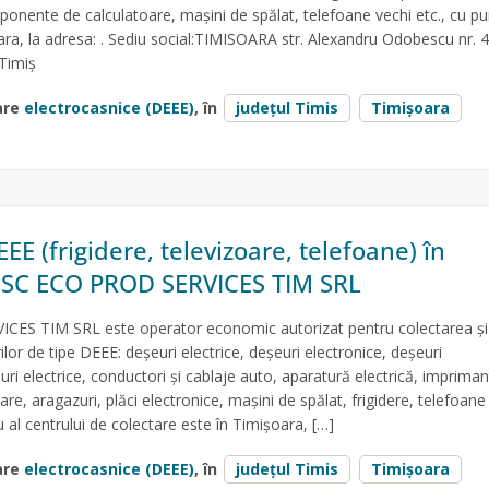
ponente de calculatoare, mașini de spălat, telefoane vechi etc., cu p
ara, la adresa: . Sediu social:TIMISOARA str. Alexandru Odobescu nr. 4
Timiș
are
electrocasnice (DEEE)
, în
județul Timis
Timișoara
EE (frigidere, televizoare, telefoane) în
 SC ECO PROD SERVICES TIM SRL
ES TIM SRL este operator economic autorizat pentru colectarea și
ilor de tipe DEEE: deșeuri electrice, deșeuri electronice, deșeuri
uri electrice, conductori și cablaje auto, aparatură electrică, impriman
re, aragazuri, plăci electronice, mașini de spălat, frigidere, telefoan
u al centrului de colectare este în Timișoara, […]
are
electrocasnice (DEEE)
, în
județul Timis
Timișoara