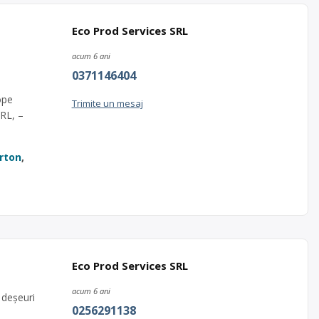
Eco Prod Services SRL
acum 6 ani
0371146404
ope
Trimite un mesaj
SRL, –
arton
,
Eco Prod Services SRL
acum 6 ani
 deșeuri
0256291138