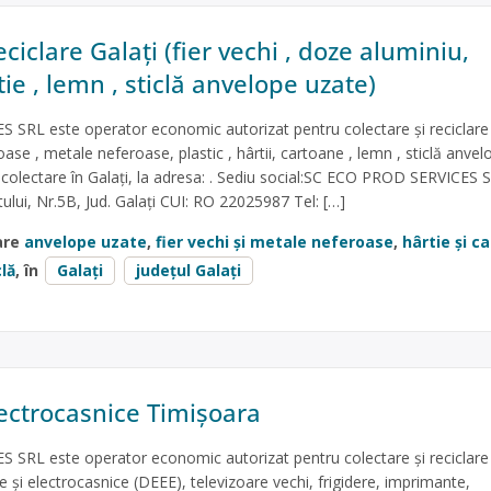
ciclare Galați (fier vechi , doze aluminiu,
rtie , lemn , sticlă anvelope uzate)
SRL este operator economic autorizat pentru colectare și reciclare
ase , metale neferoase, plastic , hârtii, cartoane , lemn , sticlă anvel
 colectare în Galați, la adresa: . Sediu social:SC ECO PROD SERVICES 
ului, Nr.5B, Jud. Galați CUI: RO 22025987 Tel: […]
are
anvelope uzate
,
fier vechi și metale neferoase
,
hârtie și c
clă
, în
Galați
județul Galați
lectrocasnice Timișoara
SRL este operator economic autorizat pentru colectare și reciclare
ce și electrocasnice (DEEE), televizoare vechi, frigidere, imprimante,