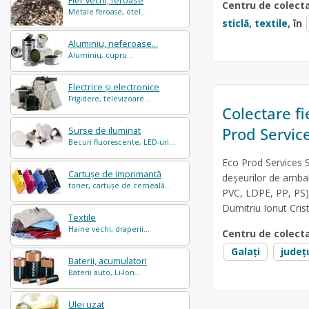
Fier vechi, feroase
Centru de colect
Metale feroase, otel...
sticlă
,
textile
, în
Aluminiu, neferoase...
Aluminiu, cupru...
Electrice și electronice
Frigidere, televizoare...
Colectare fie
Prod Servic
Surse de iluminat
Becuri fluorescente, LED-uri...
Eco Prod Services S
Cartușe de imprimantă
deșeurilor de ambala
toner, cartușe de cerneală...
PVC, LDPE, PP, PS),
Dumitriu Ionut Crist
Textile
Haine vechi, draperii...
Centru de colect
Galați
județ
Baterii, acumulatori
Baterii auto, Li-Ion...
Ulei uzat