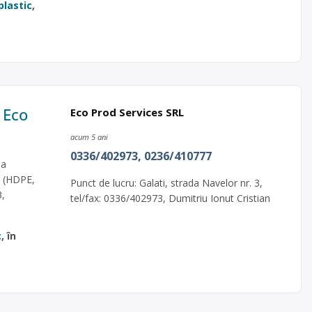
plastic
,
– Eco
Eco Prod Services SRL
acum 5 ani
0336/402973, 0236/410777
ea
ic (HDPE,
Punct de lucru: Galati, strada Navelor nr. 3,
3,
tel/fax: 0336/402973, Dumitriu Ionut Cristian
c
, în