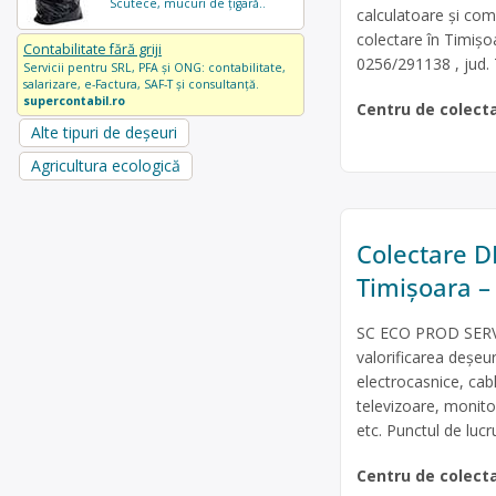
Scutece, mucuri de țigară..
calculatoare și com
colectare în Timișo
Contabilitate fără griji
0256/291138 , jud. 
Servicii pentru SRL, PFA și ONG: contabilitate,
salarizare, e-Factura, SAF-T și consultanță.
supercontabil.ro
Centru de colect
Alte tipuri de deșeuri
Agricultura ecologică
Colectare DE
Timișoara –
SC ECO PROD SERVIC
valorificarea deșeur
electrocasnice, cabl
televizoare, monitoa
etc. Punctul de lucr
Centru de colect