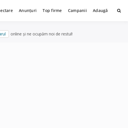
lectare
Anunțuri
Top firme
Campanii
Adaugă
rul
online și ne ocupăm noi de restul!