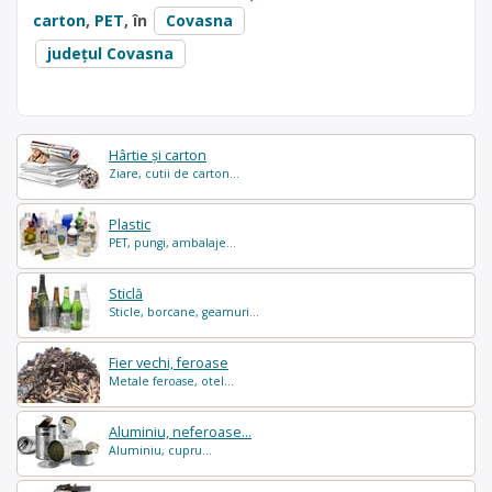
carton
,
PET
, în
Covasna
județul Covasna
Hârtie și carton
Ziare, cutii de carton...
Plastic
PET, pungi, ambalaje...
Sticlă
Sticle, borcane, geamuri...
Fier vechi, feroase
Metale feroase, otel...
Aluminiu, neferoase...
Aluminiu, cupru...