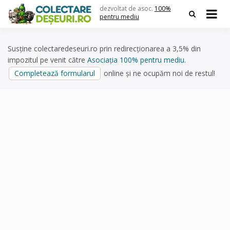
Skip
dezvoltat de asoc.
100%
to
pentru mediu
content
Susține colectaredeseuri.ro prin redirecționarea a 3,5% din
impozitul pe venit către
Asociația 100% pentru mediu
.
Completează formularul
online și ne ocupăm noi de restul!