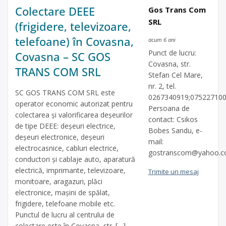
Colectare DEEE
Gos Trans Com
SRL
(frigidere, televizoare,
telefoane) în Covasna,
acum 6 ani
Punct de lucru:
Covasna – SC GOS
Covasna, str.
TRANS COM SRL
Stefan Cel Mare,
nr. 2, tel.
SC GOS TRANS COM SRL este
0267340919;075227100
operator economic autorizat pentru
Persoana de
colectarea și valorificarea deșeurilor
contact: Csikos
de tipe DEEE: deșeuri electrice,
Bobes Sandu, e-
deșeuri electronice, deșeuri
mail:
electrocasnice, cabluri electrice,
gostranscom@yahoo.
conductori și cablaje auto, aparatură
electrică, imprimante, televizoare,
Trimite un mesaj
monitoare, aragazuri, plăci
electronice, mașini de spălat,
frigidere, telefoane mobile etc.
Punctul de lucru al centrului de
colectare este în Covasna, str. […]