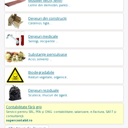
Mobilier vechi, lemn
Lemn din demolări, paleți...
Deșeuri din construcții
Cărămizi, tiglă...
Deșeuri medicale
Seringi, recipente ...
Substanțe periculoase
Acizi, solvenți ...
Biodegradabile
Resturi vegetale, organice..
Deșeuri reziduale
Scutece, mucuri de țigară..
Contabilitate fără griji
Servicii pentru SRL, PFA și ONG: contabilitate, salarizare, e-Factura, SAF-T și
consultanță.
supercontabil.ro