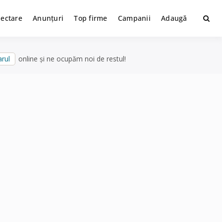
lectare
Anunțuri
Top firme
Campanii
Adaugă
rul
online și ne ocupăm noi de restul!