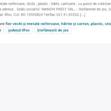
ale neferoase, sticlă , plastic , hârtii, cartoane , cu punct de colectar
 la adresa: . Sediu social:SC MANON PREST SRL, – Stefanestii de Jos,
Jud. Ilfov, CUI: RO 15555824 Tel/fax: 021.31.33.032; […]
are
fier vechi și metale neferoase
,
hârtie și carton
,
plastic
,
sti
i
județul Ilfov
Ştefăneștii de Jos