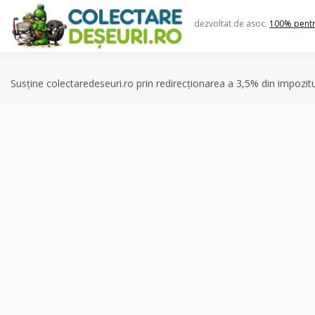
Skip
to
dezvoltat de asoc.
100% pent
content
Susține colectaredeseuri.ro prin redirecționarea a 3,5% din impozit