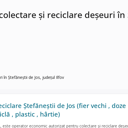
ctare și reciclare deșeuri în Șt
n Ștefăneștii de Jos, județul Ilfov
ciclare Ștefăneștii de Jos (fier vechi , doze
clă , plastic , hârtie)
te operator economic autorizat pentru colectare și reciclare deșeu