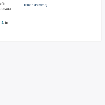
e în
Trimite un mesaj
 Soseaua
clă
, în