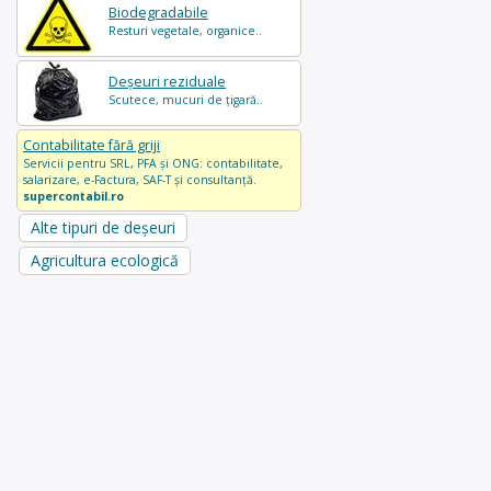
Biodegradabile
Resturi vegetale, organice..
Deșeuri reziduale
Scutece, mucuri de țigară..
Contabilitate fără griji
Servicii pentru SRL, PFA și ONG: contabilitate,
salarizare, e-Factura, SAF-T și consultanță.
supercontabil.ro
Alte tipuri de deșeuri
Agricultura ecologică