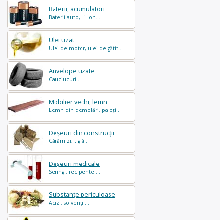
Baterii, acumulatori
Baterii auto, Li-Ion...
Ulei uzat
Ulei de motor, ulei de gătit...
Anvelope uzate
Cauciucuri...
Mobilier vechi, lemn
Lemn din demolări, paleți...
Deșeuri din construcții
Cărămizi, tiglă...
Deșeuri medicale
Seringi, recipente ...
Substanțe periculoase
Acizi, solvenți ...