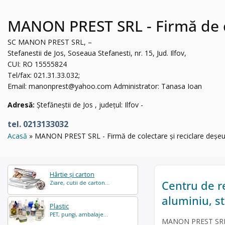
MANON PREST SRL - Firmă de cole
SC MANON PREST SRL, –
Stefanestii de Jos, Soseaua Stefanesti, nr. 15, Jud. Ilfov,
CUI: RO 15555824
Tel/fax: 021.31.33.032;
Email:
manonprest@yahoo.com
Administrator: Tanasa Ioan
Adresă:
Ștefăneștii de Jos , județul: Ilfov -
tel. 0213133032
Acasă
MANON PREST SRL - Firmă de colectare și reciclare deșeuri î
Hârtie și carton
Centru de re
Ziare, cutii de carton...
aluminiu, sti
Plastic
PET, pungi, ambalaje...
MANON PREST SRL es