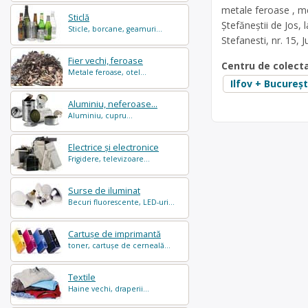
metale feroase , met
Sticlă
Ștefăneștii de Jos,
Sticle, borcane, geamuri...
Stefanesti, nr. 15, 
Fier vechi, feroase
Centru de colect
Metale feroase, otel...
Ilfov + Bucureșt
Aluminiu, neferoase...
Aluminiu, cupru...
Electrice și electronice
Frigidere, televizoare...
Surse de iluminat
Becuri fluorescente, LED-uri...
Cartușe de imprimantă
toner, cartușe de cerneală...
Textile
Haine vechi, draperii...