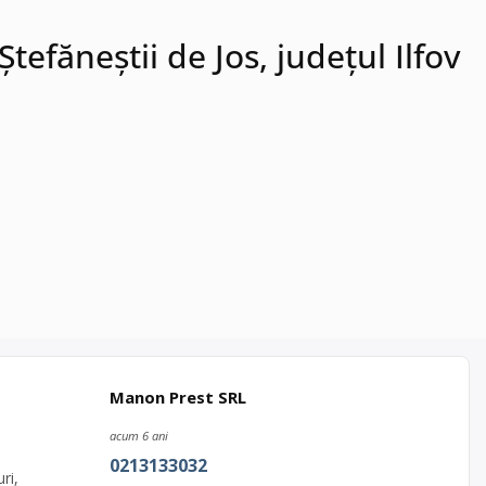
efăneștii de Jos, județul Ilfov
Manon Prest SRL
acum 6 ani
0213133032
ri,