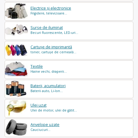
Electrice și electronice
Frigidere, televizoare...
Surse de iluminat
Becuri fluorescente, LED-uri...
Cartușe de imprimantă
toner, cartușe de cerneală...
Textile
Haine vechi, draperii...
Baterii, acumulatori
Baterii auto, Li-Ion...
Ulei uzat
Ulei de motor, ulei de gătit...
Anvelope uzate
Cauciucuri...