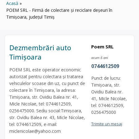
Acasă
POEM SRL - Firmă de colectare și reciclare deșeuri în
Timișoara, județul Timiș
Dezmembrări auto
Poem SRL
Timișoara
acum 6 ani
0744612509
POEM SRL este operator economic
autorizat pentru colectara și tratarea
Punct de lucru:
vehiculelor scoase din uz, cu punct de
Timișoara, str.
colectare în Timișoara, la adresa:
Ovidiu Balea nr.
Timișoara, str. Ovidiu Balea nr. 41,
41, Micle Nicolae,
Micle Nicolae, tel: 0744612509,
tel: 0744612509,
0256475000. Sediu social:Timișoara,
0256475000
str. Ovidiu Balea nr. 43, Micle Nicolae,
Trimite un mesaj
tel: 0744612509, e-mail:
miclenicolae@yahoo.com