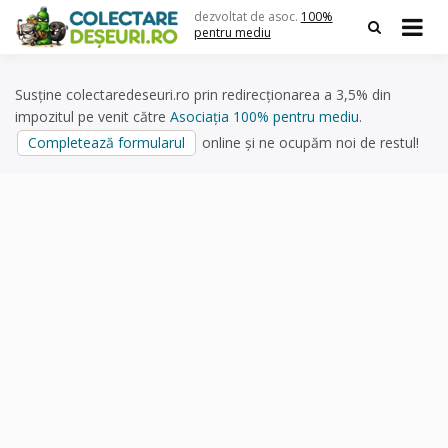
Skip
dezvoltat de asoc.
100%
to
pentru mediu
content
Susține colectaredeseuri.ro prin redirecționarea a 3,5% din
impozitul pe venit către
Asociația 100% pentru mediu
.
Completează formularul
online și ne ocupăm noi de restul!