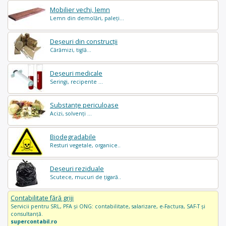
Mobilier vechi, lemn
Lemn din demolări, paleți...
Deșeuri din construcții
Cărămizi, tiglă...
Deșeuri medicale
Seringi, recipente ...
Substanțe periculoase
Acizi, solvenți ...
Biodegradabile
Resturi vegetale, organice..
Deșeuri reziduale
Scutece, mucuri de țigară..
Contabilitate fără griji
Servicii pentru SRL, PFA și ONG: contabilitate, salarizare, e-Factura, SAF-T și
consultanță.
supercontabil.ro