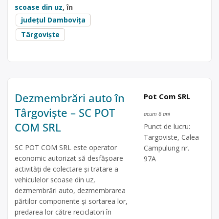
scoase din uz
, în
județul Dambovița
Târgoviște
Dezmembrări auto în
Pot Com SRL
Târgoviște – SC POT
acum 6 ani
COM SRL
Punct de lucru:
Targoviste, Calea
SC POT COM SRL este operator
Campulung nr.
economic autorizat să desfăşoare
97A
activităţi de colectare şi tratare a
vehiculelor scoase din uz,
dezmembrări auto, dezmembrarea
părtilor componente și sortarea lor,
predarea lor către reciclatori în