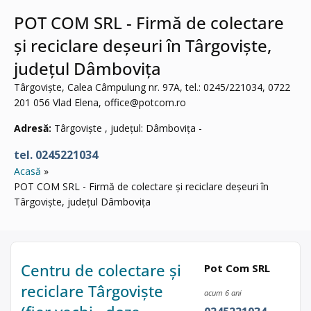
POT COM SRL - Firmă de colectare
și reciclare deșeuri în Târgoviște,
județul Dâmbovița
Târgoviște, Calea Câmpulung nr. 97A, tel.: 0245/221034, 0722
201 056 Vlad Elena,
office@potcom.ro
Adresă:
Târgoviște , județul: Dâmbovița -
tel. 0245221034
Acasă
POT COM SRL - Firmă de colectare și reciclare deșeuri în
Târgoviște, județul Dâmbovița
Centru de colectare și
Pot Com SRL
reciclare Târgoviște
acum 6 ani