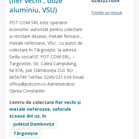
(fier vechi , doze
0245221034
aluminiu, VSU)
Trimite un mesaj
POT COM SRL este operator
economic autorizat pentru colectare
și reciclare deșeuri, metale feroase ,
metale neferoase, VSU , cu punct de
colectare în Târgoviște, la adresa: .
Sediu social:SC POT COM SRL, –
Targoviste, Str. Calea Campulung,
Nr.97A, Jud. Dâmbovița CUI: RO
6656749 Tel/fax: 0245/221.034 Email:
office@potcom.ro
Administrator:
Oprea Constantin
Centru de colectare
fier vechi și
metale neferoase
,
vehicule
scoase din uz
, în
județul Dambovița
Târgoviște