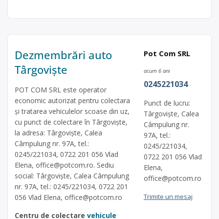
Dezmembrări auto
Pot Com SRL
Târgoviște
acum 6 ani
0245221034
POT COM SRL este operator
economic autorizat pentru colectara
Punct de lucru:
și tratarea vehiculelor scoase din uz,
Târgoviște, Calea
cu punct de colectare în Târgoviște,
Câmpulung nr.
la adresa: Târgoviște, Calea
97A, tel.:
Câmpulung nr. 97A, tel.:
0245/221034,
0245/221034, 0722 201 056 Vlad
0722 201 056 Vlad
Elena,
office@potcom.ro
. Sediu
Elena,
social: Târgoviște, Calea Câmpulung
office@potcom.ro
nr. 97A, tel.: 0245/221034, 0722 201
Trimite un mesaj
056 Vlad Elena,
office@potcom.ro
Centru de colectare
vehicule