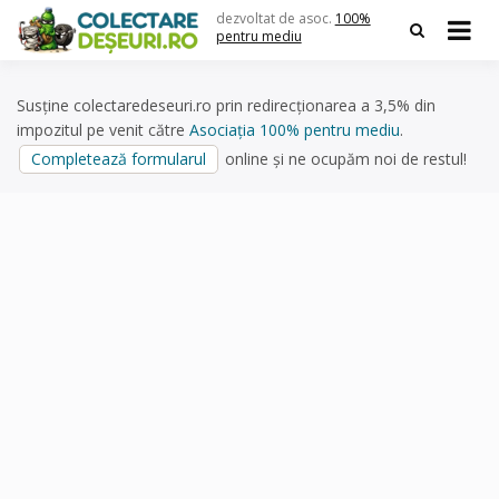
Skip
dezvoltat de asoc.
100%
to
pentru mediu
content
Susține colectaredeseuri.ro prin redirecționarea a 3,5% din
impozitul pe venit către
Asociația 100% pentru mediu
.
Completează formularul
online și ne ocupăm noi de restul!