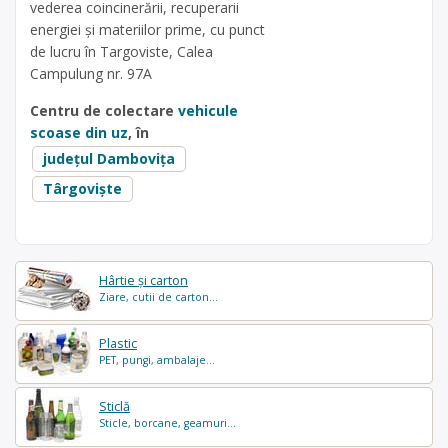
vederea coincinerării, recuperarii
energiei și materiilor prime, cu punct
de lucru în Targoviste, Calea
Campulung nr. 97A
Centru de colectare
vehicule
scoase din uz
, în
județul Dambovița
Târgoviște
Hârtie și carton
Ziare, cutii de carton...
Plastic
PET, pungi, ambalaje...
Sticlă
Sticle, borcane, geamuri...