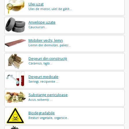
Ulei uzat
Ulei de motor, ulei de gătit...
Anvelope uzate
Cauciucuri...
Mobilier vechi, lemn
Lemn din demolări, paleți...
Deșeuri din construcții
Cărămizi, tiglă...
Deșeuri medicale
Seringi, recipente ...
Substanțe periculoase
Acizi, solvenți ...
Biodegradabile
Resturi vegetale, organice..