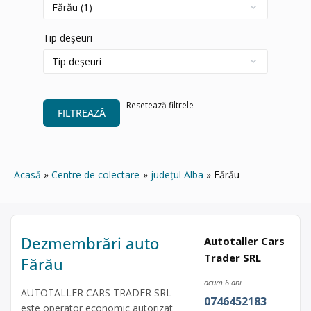
Tip deșeuri
Resetează filtrele
FILTREAZĂ
Acasă
Centre de colectare
județul Alba
Fărău
Dezmembrări auto
Autotaller Cars
Trader SRL
Fărău
acum 6 ani
AUTOTALLER CARS TRADER SRL
0746452183
este operator economic autorizat