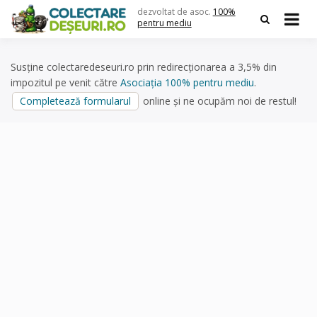
Skip
dezvoltat de asoc.
100%
to
pentru mediu
content
Susține colectaredeseuri.ro prin redirecționarea a 3,5% din
impozitul pe venit către
Asociația 100% pentru mediu
.
Completează formularul
online și ne ocupăm noi de restul!