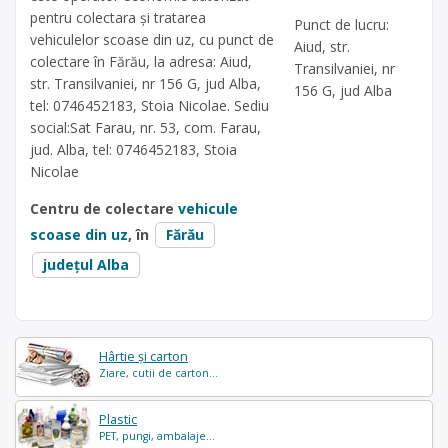
pentru colectara și tratarea
Punct de lucru:
vehiculelor scoase din uz, cu punct de
Aiud, str.
colectare în Fărău, la adresa: Aiud,
Transilvaniei, nr
str. Transilvaniei, nr 156 G, jud Alba,
156 G, jud Alba
tel: 0746452183, Stoia Nicolae. Sediu
social:Sat Farau, nr. 53, com. Farau,
jud. Alba, tel: 0746452183, Stoia
Nicolae
Centru de colectare
vehicule
scoase din uz
, în
Fărău
județul Alba
Hârtie și carton
Ziare, cutii de carton...
Plastic
PET, pungi, ambalaje...