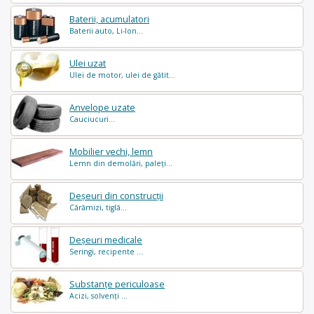
Baterii, acumulatori
Baterii auto, Li-Ion...
Ulei uzat
Ulei de motor, ulei de gătit...
Anvelope uzate
Cauciucuri...
Mobilier vechi, lemn
Lemn din demolări, paleți...
Deșeuri din construcții
Cărămizi, tiglă...
Deșeuri medicale
Seringi, recipente ...
Substanțe periculoase
Acizi, solvenți ...