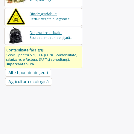
Acizi, solvenți ...
Biodegradabile
Resturi vegetale, organice..
Deșeuri reziduale
Scutece, mucuri de țigară..
Contabilitate fără griji
Servicii pentru SRL, PFA și ONG: contabilitate,
salarizare, e-Factura, SAF-T și consultanță.
supercontabil.ro
Alte tipuri de deșeuri
Agricultura ecologică