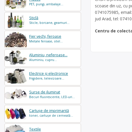
PET, pungi, ambalaje...
scoase din uz, cu pu
0741075985, email
Sticlă
jud Arad, tel: 0741
Sticle, borcane, geamuri...
Centru de colect
Fier vechi, feroase
Metale feroase, otel...
Aluminiu, neferoase...
Aluminiu, cupru...
Electrice și electronice
Frigidere, televizoare...
Surse de iluminat
Becuri fluorescente, LED-uri...
Cartușe de imprimantă
toner, cartușe de cerneală...
Textile