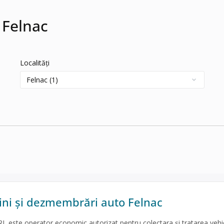
 Felnac
Localități
ni și dezmembrări auto Felnac
este operator economic autorizat pentru colectara și tratarea vehi