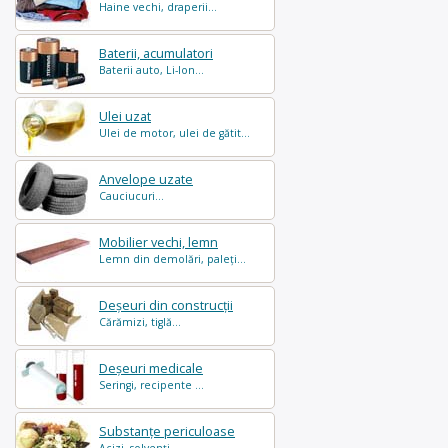
Haine vechi, draperii...
Baterii, acumulatori
Baterii auto, Li-Ion...
Ulei uzat
Ulei de motor, ulei de gătit...
Anvelope uzate
Cauciucuri...
Mobilier vechi, lemn
Lemn din demolări, paleți...
Deșeuri din construcții
Cărămizi, tiglă...
Deșeuri medicale
Seringi, recipente ...
Substanțe periculoase