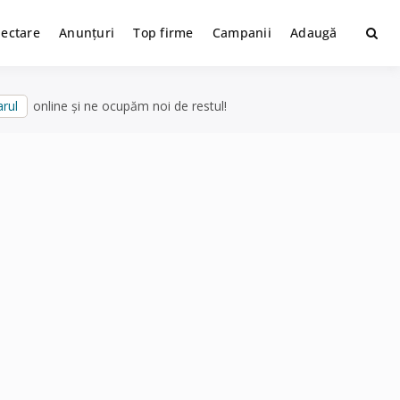
lectare
Anunțuri
Top firme
Campanii
Adaugă
rul
online și ne ocupăm noi de restul!