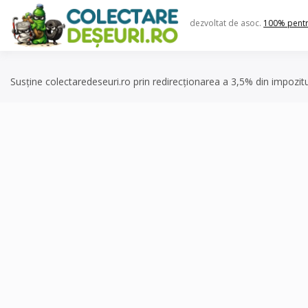
Skip
to
dezvoltat de asoc.
100% pent
content
Susține colectaredeseuri.ro prin redirecționarea a 3,5% din impozit