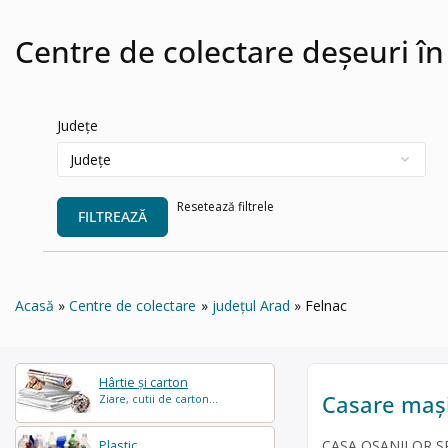
Centre de colectare deșeuri în
Județe
Resetează filtrele
FILTREAZĂ
Acasă
Centre de colectare
județul Arad
Felnac
Hârtie și carton
Casare mași
Ziare, cutii de carton...
CASA OȘANILOR SRL 
Plastic