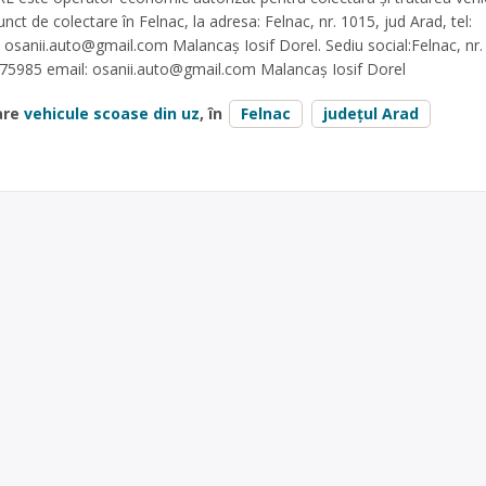
nct de colectare în Felnac, la adresa: Felnac, nr. 1015, jud Arad, tel:
:
osanii.auto@gmail.com
Malancaș Iosif Dorel. Sediu social:Felnac, nr.
075985 email:
osanii.auto@gmail.com
Malancaș Iosif Dorel
are
vehicule scoase din uz
, în
Felnac
județul Arad