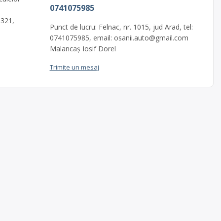
0741075985
 321,
Punct de lucru: Felnac, nr. 1015, jud Arad, tel:
0741075985, email:
osanii.auto@gmail.com
Malancaș Iosif Dorel
Trimite un mesaj