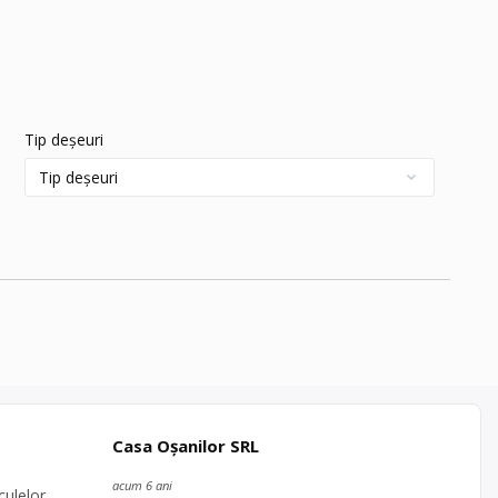
Tip deșeuri
Casa Oșanilor SRL
acum 6 ani
culelor