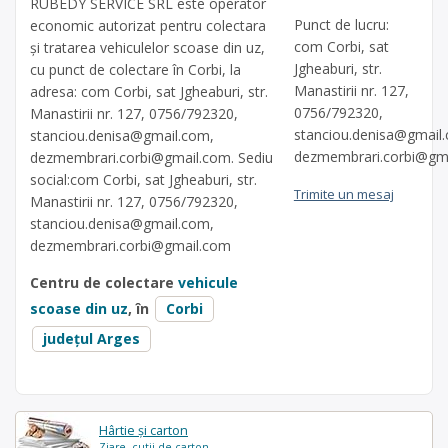
RUBEDY SERVICE SRL este operator
Punct de lucru:
economic autorizat pentru colectara
com Corbi, sat
și tratarea vehiculelor scoase din uz,
Jgheaburi, str.
cu punct de colectare în Corbi, la
Manastirii nr. 127,
adresa: com Corbi, sat Jgheaburi, str.
0756/792320,
Manastirii nr. 127, 0756/792320,
stanciou.denisa@gmail
stanciou.denisa@gmail.com
,
dezmembrari.corbi@gm
dezmembrari.corbi@gmail.com
. Sediu
social:com Corbi, sat Jgheaburi, str.
Trimite un mesaj
Manastirii nr. 127, 0756/792320,
stanciou.denisa@gmail.com
,
dezmembrari.corbi@gmail.com
Centru de colectare
vehicule
scoase din uz
, în
Corbi
județul Arges
Hârtie și carton
Ziare, cutii de carton...