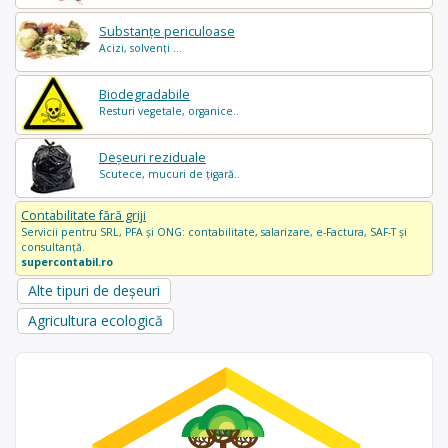
Substanțe periculoase
Acizi, solvenți ...
Biodegradabile
Resturi vegetale, organice..
Deșeuri reziduale
Scutece, mucuri de țigară..
Contabilitate fără griji
Servicii pentru SRL, PFA și ONG: contabilitate, salarizare, e-Factura, SAF-T și
consultanță.
supercontabil.ro
Alte tipuri de deșeuri
Agricultura ecologică