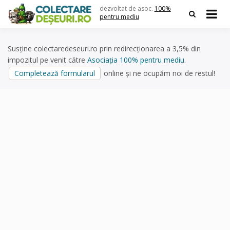
Skip
dezvoltat de asoc.
100%
to
pentru mediu
content
Susține colectaredeseuri.ro prin redirecționarea a 3,5% din
impozitul pe venit către
Asociația 100% pentru mediu
.
Completează formularul
online și ne ocupăm noi de restul!