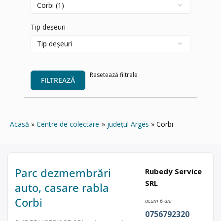
Tip deșeuri
Resetează filtrele
FILTREAZĂ
Acasă
Centre de colectare
județul Arges
Corbi
Parc dezmembrări
Rubedy Service
SRL
auto, casare rabla
Corbi
acum 6 ani
0756792320