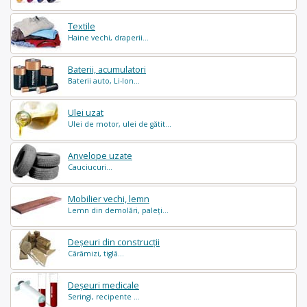
Textile
Haine vechi, draperii...
Baterii, acumulatori
Baterii auto, Li-Ion...
Ulei uzat
Ulei de motor, ulei de gătit...
Anvelope uzate
Cauciucuri...
Mobilier vechi, lemn
Lemn din demolări, paleți...
Deșeuri din construcții
Cărămizi, tiglă...
Deșeuri medicale
Seringi, recipente ...