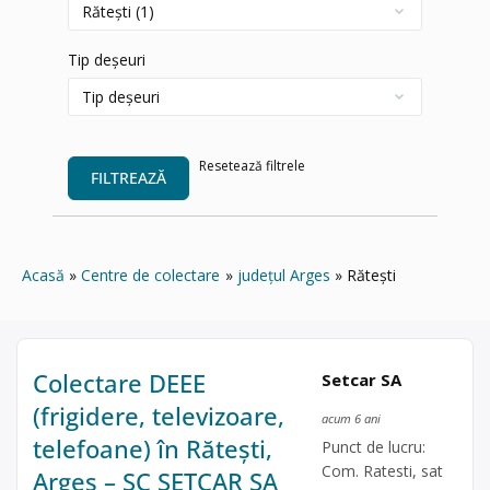
Tip deșeuri
Resetează filtrele
FILTREAZĂ
Acasă
Centre de colectare
județul Arges
Rătești
Colectare DEEE
Setcar SA
(frigidere, televizoare,
acum 6 ani
telefoane) în Rătești,
Punct de lucru:
Com. Ratesti, sat
Arges – SC SETCAR SA