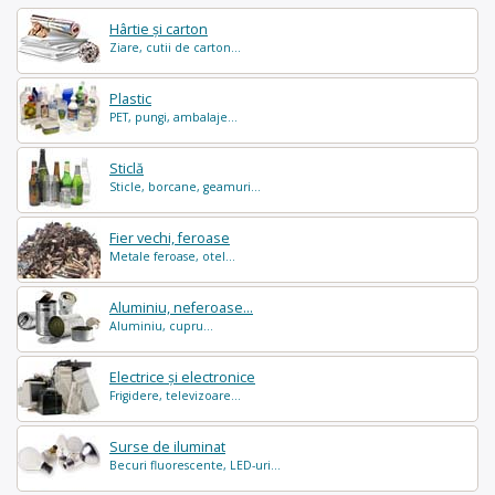
Hârtie și carton
Ziare, cutii de carton...
Plastic
PET, pungi, ambalaje...
Sticlă
Sticle, borcane, geamuri...
Fier vechi, feroase
Metale feroase, otel...
Aluminiu, neferoase...
Aluminiu, cupru...
Electrice și electronice
Frigidere, televizoare...
Surse de iluminat
Becuri fluorescente, LED-uri...