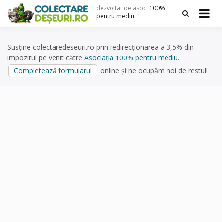
Skip
dezvoltat de asoc.
100%
to
pentru mediu
content
Susține colectaredeseuri.ro prin redirecționarea a 3,5% din
impozitul pe venit către
Asociația 100% pentru mediu
.
Completează formularul
online și ne ocupăm noi de restul!