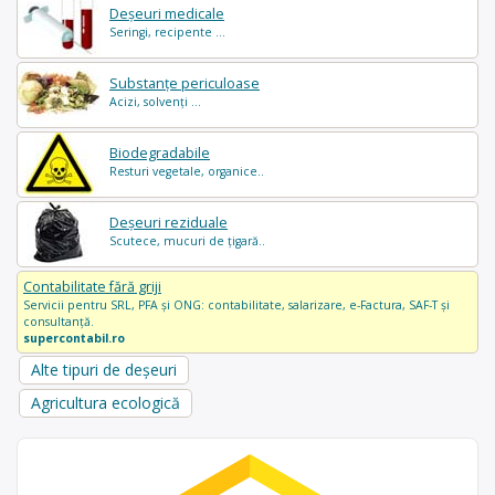
Deșeuri medicale
Seringi, recipente ...
Substanțe periculoase
Acizi, solvenți ...
Biodegradabile
Resturi vegetale, organice..
Deșeuri reziduale
Scutece, mucuri de țigară..
Contabilitate fără griji
Servicii pentru SRL, PFA și ONG: contabilitate, salarizare, e-Factura, SAF-T și
consultanță.
supercontabil.ro
Alte tipuri de deșeuri
Agricultura ecologică