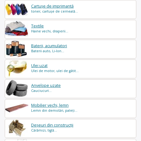
Cartușe de imprimantă
toner, cartușe de cerneală...
Textile
Haine vechi, draperii...
Baterii, acumulatori
Baterii auto, Li-Ion...
Ulei uzat
Ulei de motor, ulei de gătit...
Anvelope uzate
Cauciucuri...
Mobilier vechi, lemn
Lemn din demolări, paleți...
Deșeuri din construcții
Cărămizi, tiglă...