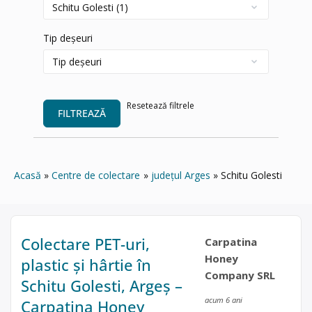
Tip deșeuri
Resetează filtrele
FILTREAZĂ
Acasă
Centre de colectare
județul Arges
Schitu Golesti
Colectare PET-uri,
Carpatina
Honey
plastic și hârtie în
Company SRL
Schitu Golesti, Argeș –
acum 6 ani
Carpatina Honey