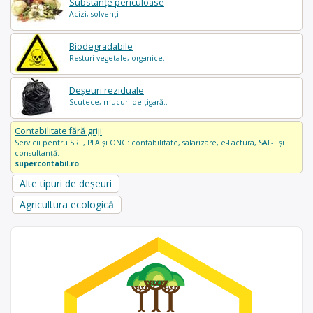
Substanțe periculoase
Acizi, solvenți ...
Biodegradabile
Resturi vegetale, organice..
Deșeuri reziduale
Scutece, mucuri de țigară..
Contabilitate fără griji
Servicii pentru SRL, PFA și ONG: contabilitate, salarizare, e-Factura, SAF-T și
consultanță.
supercontabil.ro
Alte tipuri de deșeuri
Agricultura ecologică