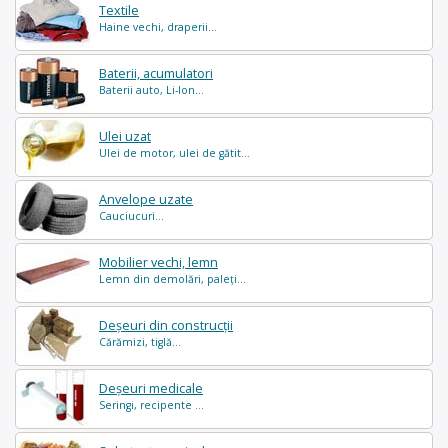
Textile
Haine vechi, draperii...
Baterii, acumulatori
Baterii auto, Li-Ion...
Ulei uzat
Ulei de motor, ulei de gătit...
Anvelope uzate
Cauciucuri...
Mobilier vechi, lemn
Lemn din demolări, paleți...
Deșeuri din construcții
Cărămizi, tiglă...
Deșeuri medicale
Seringi, recipente ...