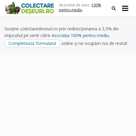
Skip
dezvoltat de asoc.
100%
to
pentru mediu
content
Susține colectaredeseuri.ro prin redirecționarea a 3,5% din
impozitul pe venit către
Asociația 100% pentru mediu
.
Completează formularul
online și ne ocupăm noi de restul!