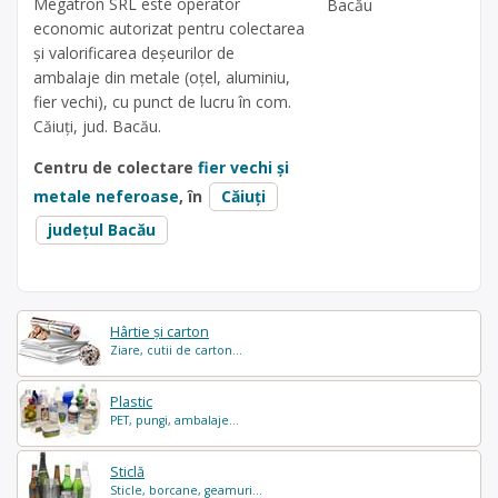
Megatron SRL este operator
Bacău
economic autorizat pentru colectarea
și valorificarea deșeurilor de
ambalaje din metale (oțel, aluminiu,
fier vechi), cu punct de lucru în com.
Căiuți, jud. Bacău.
Centru de colectare
fier vechi și
metale neferoase
, în
Căiuți
județul Bacău
Hârtie și carton
Ziare, cutii de carton...
Plastic
PET, pungi, ambalaje...
Sticlă
Sticle, borcane, geamuri...