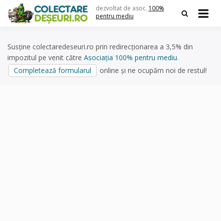
Skip
dezvoltat de asoc.
100%
to
pentru mediu
content
Susține colectaredeseuri.ro prin redirecționarea a 3,5% din
impozitul pe venit către
Asociația 100% pentru mediu
.
Completează formularul
online și ne ocupăm noi de restul!