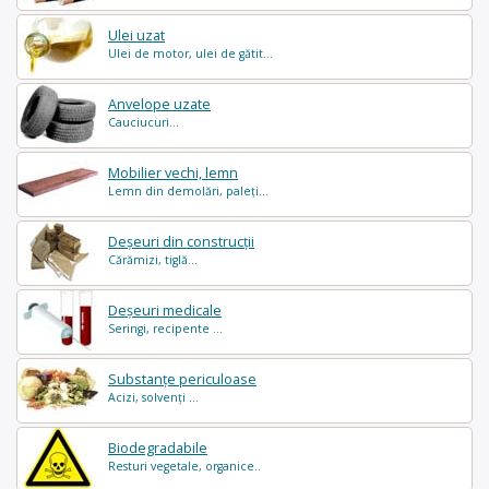
Ulei uzat
Ulei de motor, ulei de gătit...
Anvelope uzate
Cauciucuri...
Mobilier vechi, lemn
Lemn din demolări, paleți...
Deșeuri din construcții
Cărămizi, tiglă...
Deșeuri medicale
Seringi, recipente ...
Substanțe periculoase
Acizi, solvenți ...
Biodegradabile
Resturi vegetale, organice..