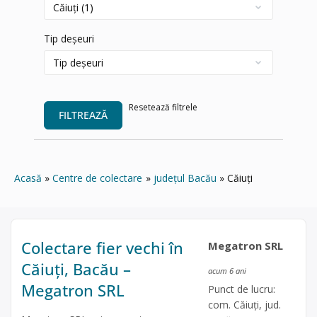
Tip deșeuri
Resetează filtrele
FILTREAZĂ
Acasă
Centre de colectare
județul Bacău
Căiuți
Colectare fier vechi în
Megatron SRL
Căiuți, Bacău –
acum 6 ani
Megatron SRL
Punct de lucru:
com. Căiuți, jud.