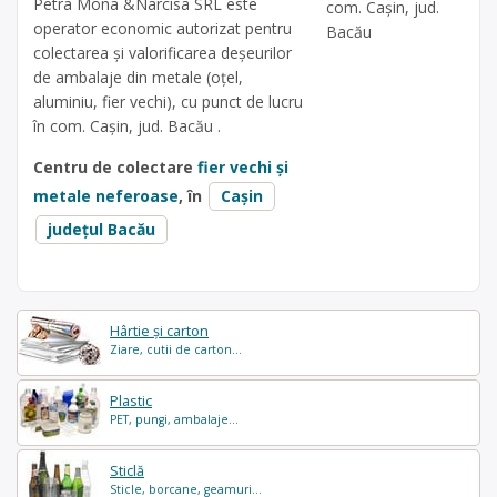
Petra Mona &Narcisa SRL este
com. Cașin, jud.
operator economic autorizat pentru
Bacău
colectarea și valorificarea deșeurilor
de ambalaje din metale (oțel,
aluminiu, fier vechi), cu punct de lucru
în com. Cașin, jud. Bacău .
Centru de colectare
fier vechi și
metale neferoase
, în
Cașin
județul Bacău
Hârtie și carton
Ziare, cutii de carton...
Plastic
PET, pungi, ambalaje...
Sticlă
Sticle, borcane, geamuri...