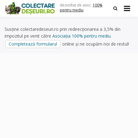
Skip
dezvoltat de asoc.
100%
to
pentru mediu
content
Susține colectaredeseuri.ro prin redirecționarea a 3,5% din
impozitul pe venit către
Asociația 100% pentru mediu
.
Completează formularul
online și ne ocupăm noi de restul!