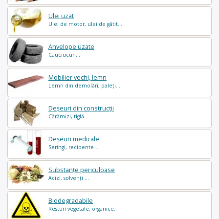
Ulei uzat
Ulei de motor, ulei de gătit...
Anvelope uzate
Cauciucuri...
Mobilier vechi, lemn
Lemn din demolări, paleți...
Deșeuri din construcții
Cărămizi, tiglă...
Deșeuri medicale
Seringi, recipente ...
Substanțe periculoase
Acizi, solvenți ...
Biodegradabile
Resturi vegetale, organice..