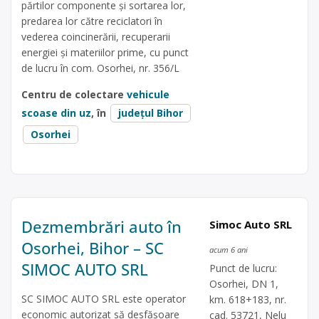
părtilor componente și sortarea lor,
predarea lor către reciclatori în
vederea coincinerării, recuperarii
energiei și materiilor prime, cu punct
de lucru în com. Osorhei, nr. 356/L
Centru de colectare
vehicule
scoase din uz
, în
județul Bihor
Osorhei
Dezmembrări auto în
Simoc Auto SRL
Osorhei, Bihor – SC
acum 6 ani
SIMOC AUTO SRL
Punct de lucru:
Osorhei, DN 1,
SC SIMOC AUTO SRL este operator
km. 618+183, nr.
economic autorizat să desfăşoare
cad. 53721, Nelu