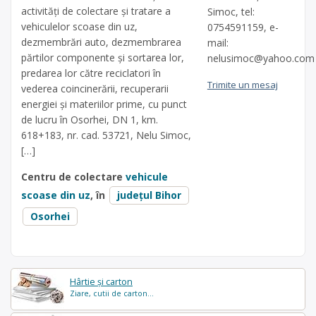
activităţi de colectare şi tratare a
Simoc, tel:
vehiculelor scoase din uz,
0754591159, e-
dezmembrări auto, dezmembrarea
mail:
părtilor componente și sortarea lor,
nelusimoc@yahoo.com
predarea lor către reciclatori în
Trimite un mesaj
vederea coincinerării, recuperarii
energiei și materiilor prime, cu punct
de lucru în Osorhei, DN 1, km.
618+183, nr. cad. 53721, Nelu Simoc,
[…]
Centru de colectare
vehicule
scoase din uz
, în
județul Bihor
Osorhei
Hârtie și carton
Ziare, cutii de carton...