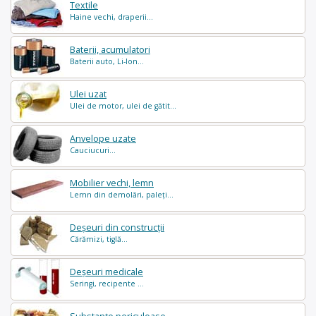
Textile
Haine vechi, draperii...
Baterii, acumulatori
Baterii auto, Li-Ion...
Ulei uzat
Ulei de motor, ulei de gătit...
Anvelope uzate
Cauciucuri...
Mobilier vechi, lemn
Lemn din demolări, paleți...
Deșeuri din construcții
Cărămizi, tiglă...
Deșeuri medicale
Seringi, recipente ...