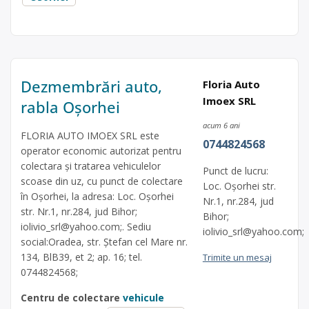
Dezmembrări auto,
Floria Auto
Imoex SRL
rabla Oșorhei
acum 6 ani
FLORIA AUTO IMOEX SRL este
0744824568
operator economic autorizat pentru
colectara și tratarea vehiculelor
Punct de lucru:
scoase din uz, cu punct de colectare
Loc. Oșorhei str.
în Oșorhei, la adresa: Loc. Oșorhei
Nr.1, nr.284, jud
str. Nr.1, nr.284, jud Bihor;
Bihor;
iolivio_srl@yahoo.com
;. Sediu
iolivio_srl@yahoo.com
;
social:Oradea, str. Ștefan cel Mare nr.
134, BlB39, et 2; ap. 16; tel.
Trimite un mesaj
0744824568;
Centru de colectare
vehicule