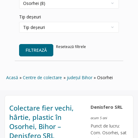
Tip deșeuri
Resetează filtrele
FILTREAZĂ
Acasă
Centre de colectare
județul Bihor
Osorhei
Colectare fier vechi,
Denisfero SRL
hârtie, plastic în
acum 5 ani
Osorhei, Bihor –
Punct de lucru:
Com. Osorhei, sat
Denisfero SRL