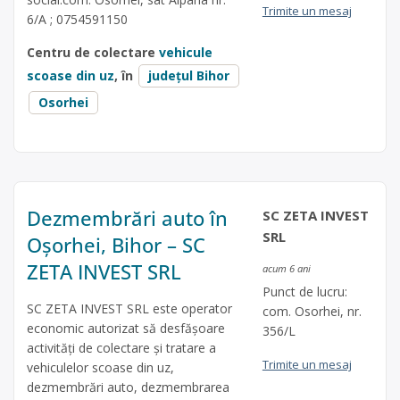
Trimite un mesaj
6/A ; 0754591150
Centru de colectare
vehicule
scoase din uz
, în
județul Bihor
Osorhei
Dezmembrări auto în
SC ZETA INVEST
SRL
Oșorhei, Bihor – SC
ZETA INVEST SRL
acum 6 ani
Punct de lucru:
SC ZETA INVEST SRL este operator
com. Osorhei, nr.
economic autorizat să desfăşoare
356/L
activităţi de colectare şi tratare a
Trimite un mesaj
vehiculelor scoase din uz,
dezmembrări auto, dezmembrarea