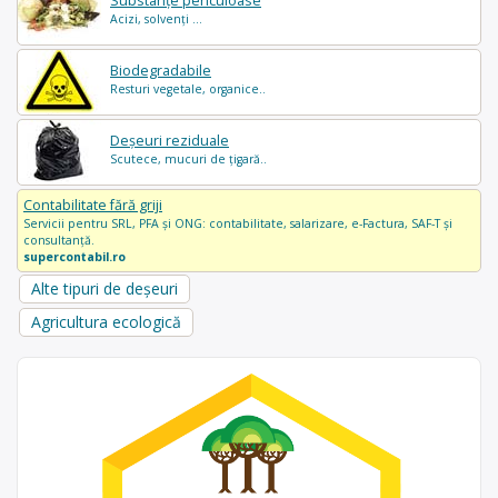
Substanțe periculoase
Acizi, solvenți ...
Biodegradabile
Resturi vegetale, organice..
Deșeuri reziduale
Scutece, mucuri de țigară..
Contabilitate fără griji
Servicii pentru SRL, PFA și ONG: contabilitate, salarizare, e-Factura, SAF-T și
consultanță.
supercontabil.ro
Alte tipuri de deșeuri
Agricultura ecologică