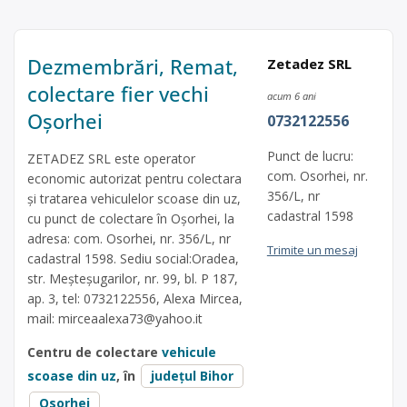
Dezmembrări, Remat,
Zetadez SRL
colectare fier vechi
acum 6 ani
Oșorhei
0732122556
Punct de lucru:
ZETADEZ SRL este operator
com. Osorhei, nr.
economic autorizat pentru colectara
356/L, nr
și tratarea vehiculelor scoase din uz,
cadastral 1598
cu punct de colectare în Oșorhei, la
adresa: com. Osorhei, nr. 356/L, nr
Trimite un mesaj
cadastral 1598. Sediu social:Oradea,
str. Meșteșugarilor, nr. 99, bl. P 187,
ap. 3, tel: 0732122556, Alexa Mircea,
mail:
mirceaalexa73@yahoo.it
Centru de colectare
vehicule
scoase din uz
, în
județul Bihor
Osorhei