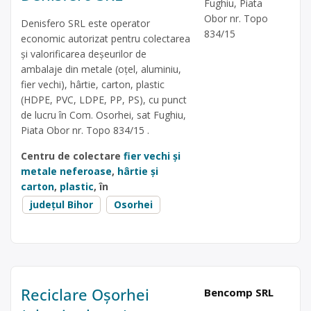
Fughiu, Piata
Obor nr. Topo
Denisfero SRL este operator
834/15
economic autorizat pentru colectarea
și valorificarea deșeurilor de
ambalaje din metale (oțel, aluminiu,
fier vechi), hârtie, carton, plastic
(HDPE, PVC, LDPE, PP, PS), cu punct
de lucru în Com. Osorhei, sat Fughiu,
Piata Obor nr. Topo 834/15 .
Centru de colectare
fier vechi și
metale neferoase
,
hârtie și
carton
,
plastic
, în
județul Bihor
Osorhei
Reciclare Oșorhei
Bencomp SRL