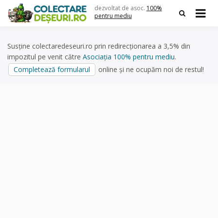
Skip
dezvoltat de asoc.
100%
to
pentru mediu
content
Susține colectaredeseuri.ro prin redirecționarea a 3,5% din
impozitul pe venit către
Asociația 100% pentru mediu
.
Completează formularul
online și ne ocupăm noi de restul!