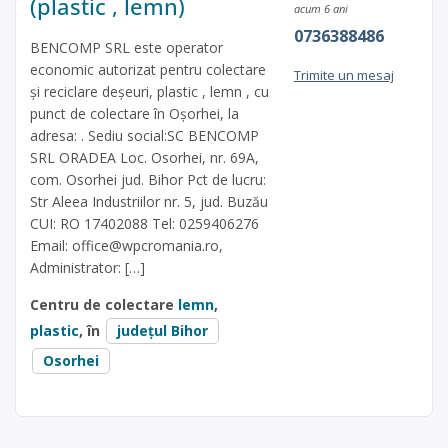
(plastic , lemn)
acum 6 ani
0736388486
BENCOMP SRL este operator
economic autorizat pentru colectare
Trimite un mesaj
și reciclare deșeuri, plastic , lemn , cu
punct de colectare în Oșorhei, la
adresa: . Sediu social:SC BENCOMP
SRL ORADEA Loc. Osorhei, nr. 69A,
com. Osorhei jud. Bihor Pct de lucru:
Str Aleea Industriilor nr. 5, jud. Buzău
CUI: RO 17402088 Tel: 0259406276
Email:
office@wpcromania.ro
,
Administrator: […]
Centru de colectare
lemn
,
plastic
, în
județul Bihor
Osorhei