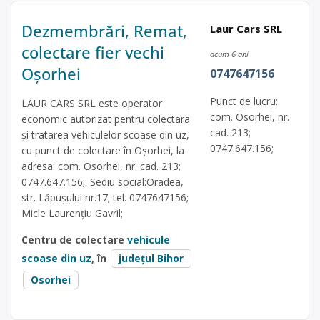
Dezmembrări, Remat,
Laur Cars SRL
colectare fier vechi
acum 6 ani
Oșorhei
0747647156
Punct de lucru:
LAUR CARS SRL este operator
com. Osorhei, nr.
economic autorizat pentru colectara
cad. 213;
și tratarea vehiculelor scoase din uz,
0747.647.156;
cu punct de colectare în Oșorhei, la
adresa: com. Osorhei, nr. cad. 213;
0747.647.156;. Sediu social:Oradea,
str. Lăpușului nr.17; tel. 0747647156;
Micle Laurențiu Gavril;
Centru de colectare
vehicule
scoase din uz
, în
județul Bihor
Osorhei