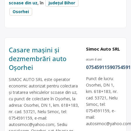
scoase din uz
, în
județul Bihor
Osorhei
Casare mașini și
Simoc Auto SRL
dezmembrări auto
acum 6 ani
Oșorhei
07545911590754591
Punct de lucru:
SIMOC AUTO SRL este operator
Osorhei, DN 1,
economic autorizat pentru colectara
km. 618+183, nr.
și tratarea vehiculelor scoase din uz,
cad. 53721, Nelu
cu punct de colectare în Oșorhei, la
Simoc, tel:
adresa: Osorhei, DN 1, km. 618+183,
0754591159, e-
nr. cad. 53721, Nelu Simoc, tel:
mail:
0754591159, e-mail:
autosimoc@yahoo.co
autosimoc@yahoo.com
;. Sediu
social:com. Osorhei, sat Alparia nr.