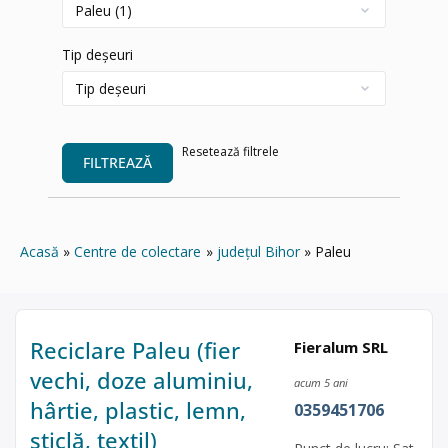
Tip deșeuri
Resetează filtrele
FILTREAZĂ
Acasă
Centre de colectare
județul Bihor
Paleu
Reciclare Paleu (fier
Fieralum SRL
vechi, doze aluminiu,
acum 5 ani
hârtie, plastic, lemn,
0359451706
sticlă, textil)