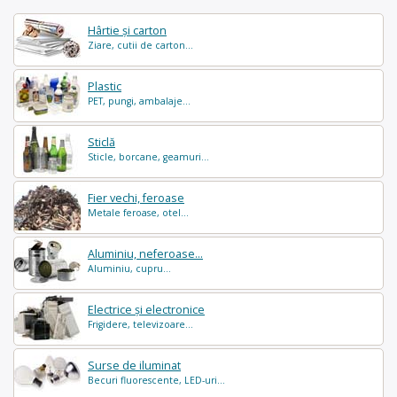
Hârtie și carton
Ziare, cutii de carton...
Plastic
PET, pungi, ambalaje...
Sticlă
Sticle, borcane, geamuri...
Fier vechi, feroase
Metale feroase, otel...
Aluminiu, neferoase...
Aluminiu, cupru...
Electrice și electronice
Frigidere, televizoare...
Surse de iluminat
Becuri fluorescente, LED-uri...