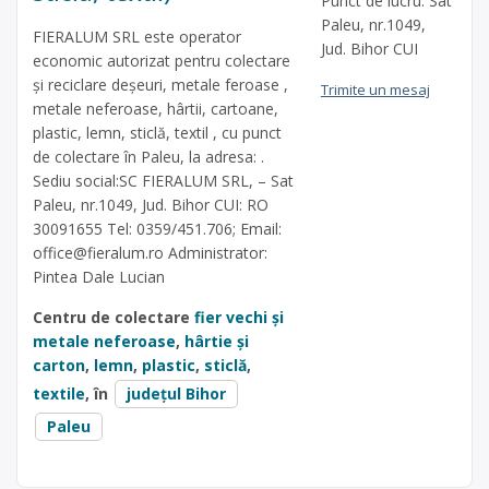
Punct de lucru: Sat
Paleu, nr.1049,
FIERALUM SRL este operator
Jud. Bihor CUI
economic autorizat pentru colectare
și reciclare deșeuri, metale feroase ,
Trimite un mesaj
metale neferoase, hârtii, cartoane,
plastic, lemn, sticlă, textil , cu punct
de colectare în Paleu, la adresa: .
Sediu social:SC FIERALUM SRL, – Sat
Paleu, nr.1049, Jud. Bihor CUI: RO
30091655 Tel: 0359/451.706; Email:
office@fieralum.ro
Administrator:
Pintea Dale Lucian
Centru de colectare
fier vechi și
metale neferoase
,
hârtie și
carton
,
lemn
,
plastic
,
sticlă
,
textile
, în
județul Bihor
Paleu