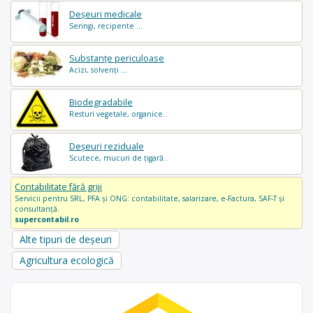
Deșeuri medicale
Seringi, recipente ...
Substanțe periculoase
Acizi, solvenți ...
Biodegradabile
Resturi vegetale, organice..
Deșeuri reziduale
Scutece, mucuri de țigară..
Contabilitate fără griji
Servicii pentru SRL, PFA și ONG: contabilitate, salarizare, e-Factura, SAF-T și
consultanță.
supercontabil.ro
Alte tipuri de deșeuri
Agricultura ecologică