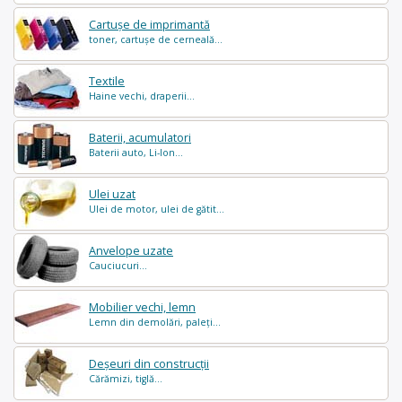
Cartușe de imprimantă
toner, cartușe de cerneală...
Textile
Haine vechi, draperii...
Baterii, acumulatori
Baterii auto, Li-Ion...
Ulei uzat
Ulei de motor, ulei de gătit...
Anvelope uzate
Cauciucuri...
Mobilier vechi, lemn
Lemn din demolări, paleți...
Deșeuri din construcții
Cărămizi, tiglă...