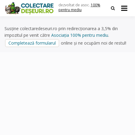
Skip
dezvoltat de asoc.
100%
to
pentru mediu
content
Susține colectaredeseuri.ro prin redirecționarea a 3,5% din
impozitul pe venit către
Asociația 100% pentru mediu
.
Completează formularul
online și ne ocupăm noi de restul!