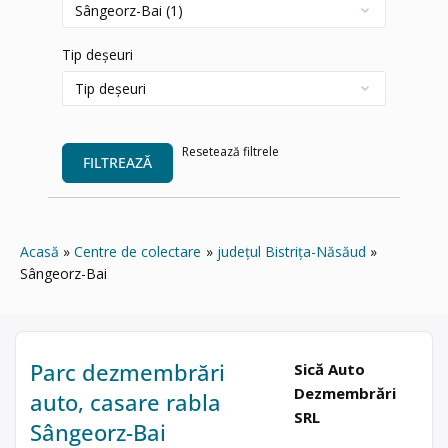
Tip deșeuri
Resetează filtrele
FILTREAZĂ
Acasă
Centre de colectare
județul Bistrița-Năsăud
Sângeorz-Bai
Parc dezmembrări
Sică Auto
Dezmembrări
auto, casare rabla
SRL
Sângeorz-Bai