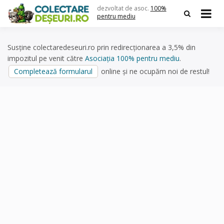
Skip
dezvoltat de asoc.
100%
to
pentru mediu
content
Susține colectaredeseuri.ro prin redirecționarea a 3,5% din
impozitul pe venit către
Asociația 100% pentru mediu
.
Completează formularul
online și ne ocupăm noi de restul!