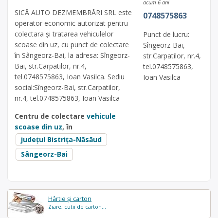
acum 6 ani
SICĂ AUTO DEZMEMBRĂRI SRL este
0748575863
operator economic autorizat pentru
colectara și tratarea vehiculelor
Punct de lucru:
scoase din uz, cu punct de colectare
Sîngeorz-Bai,
în Sângeorz-Bai, la adresa: Sîngeorz-
str.Carpatilor, nr.4,
Bai, str.Carpatilor, nr.4,
tel.0748575863,
tel.0748575863, Ioan Vasilca. Sediu
Ioan Vasilca
social:Sîngeorz-Bai, str.Carpatilor,
nr.4, tel.0748575863, Ioan Vasilca
Centru de colectare
vehicule
scoase din uz
, în
județul Bistrița-Năsăud
Sângeorz-Bai
Hârtie și carton
Ziare, cutii de carton...