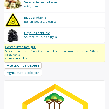
Substanțe periculoase
Acizi, solvenți ...
Biodegradabile
Resturi vegetale, organice..
Deșeuri reziduale
Scutece, mucuri de țigară..
Contabilitate fără griji
Servicii pentru SRL, PFA și ONG: contabilitate, salarizare, e-Factura, SAF-T și
consultanță.
supercontabil.ro
Alte tipuri de deșeuri
Agricultura ecologică