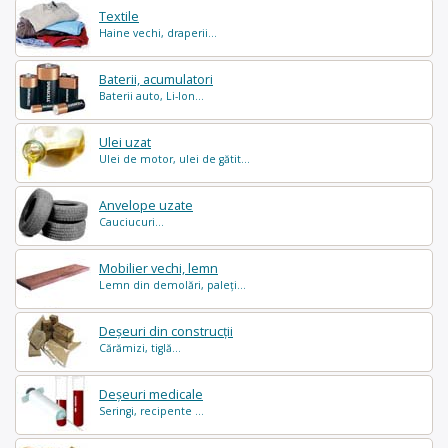
Textile
Haine vechi, draperii...
Baterii, acumulatori
Baterii auto, Li-Ion...
Ulei uzat
Ulei de motor, ulei de gătit...
Anvelope uzate
Cauciucuri...
Mobilier vechi, lemn
Lemn din demolări, paleți...
Deșeuri din construcții
Cărămizi, tiglă...
Deșeuri medicale
Seringi, recipente ...