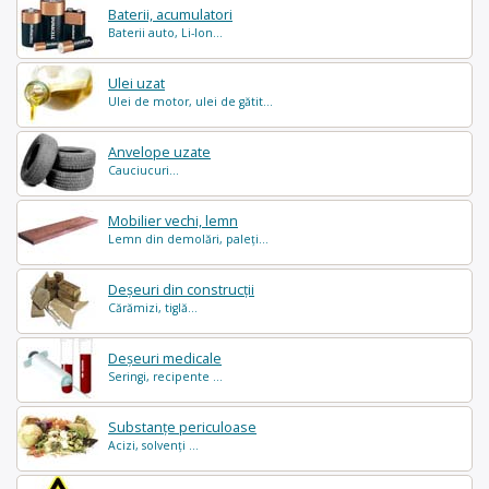
Baterii, acumulatori
Baterii auto, Li-Ion...
Ulei uzat
Ulei de motor, ulei de gătit...
Anvelope uzate
Cauciucuri...
Mobilier vechi, lemn
Lemn din demolări, paleți...
Deșeuri din construcții
Cărămizi, tiglă...
Deșeuri medicale
Seringi, recipente ...
Substanțe periculoase
Acizi, solvenți ...