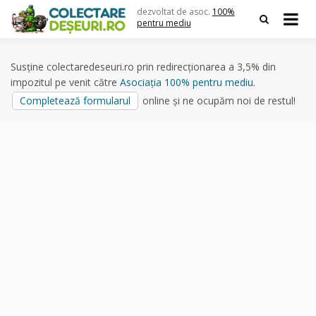
Skip
dezvoltat de asoc.
100%
to
pentru mediu
content
Susține colectaredeseuri.ro prin redirecționarea a 3,5% din
impozitul pe venit către
Asociația 100% pentru mediu
.
Completează formularul
online și ne ocupăm noi de restul!