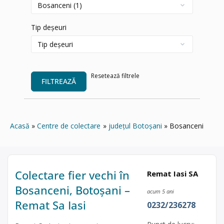
Tip deșeuri
Resetează filtrele
FILTREAZĂ
Acasă
Centre de colectare
județul Botoșani
Bosanceni
Colectare fier vechi în
Remat Iasi SA
Bosanceni, Botoșani –
acum 5 ani
Remat Sa Iasi
0232/236278