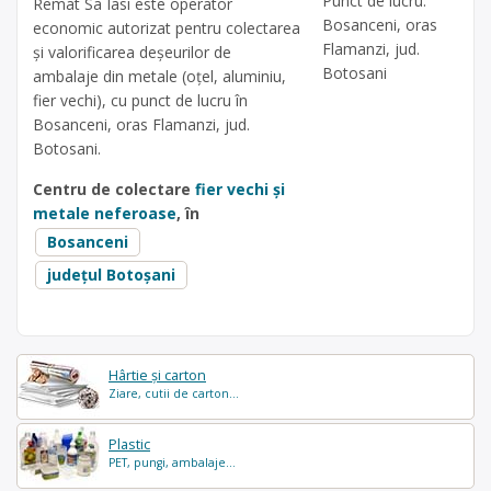
Punct de lucru:
Remat Sa Iasi este operator
Bosanceni, oras
economic autorizat pentru colectarea
Flamanzi, jud.
și valorificarea deșeurilor de
Botosani
ambalaje din metale (oțel, aluminiu,
fier vechi), cu punct de lucru în
Bosanceni, oras Flamanzi, jud.
Botosani.
Centru de colectare
fier vechi și
metale neferoase
, în
Bosanceni
județul Botoșani
Hârtie și carton
Ziare, cutii de carton...
Plastic
PET, pungi, ambalaje...