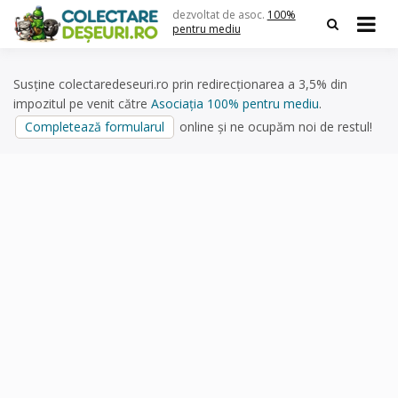
Skip
dezvoltat de asoc.
100%
to
pentru mediu
content
Susține colectaredeseuri.ro prin redirecționarea a 3,5% din
impozitul pe venit către
Asociația 100% pentru mediu
.
Completează formularul
online și ne ocupăm noi de restul!