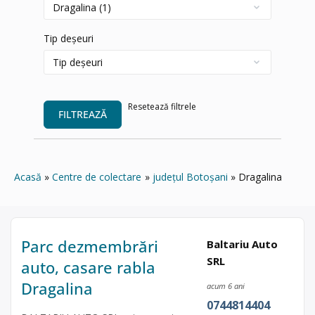
Tip deșeuri
Resetează filtrele
FILTREAZĂ
Acasă
Centre de colectare
județul Botoșani
Dragalina
Parc dezmembrări
Baltariu Auto
SRL
auto, casare rabla
Dragalina
acum 6 ani
0744814404