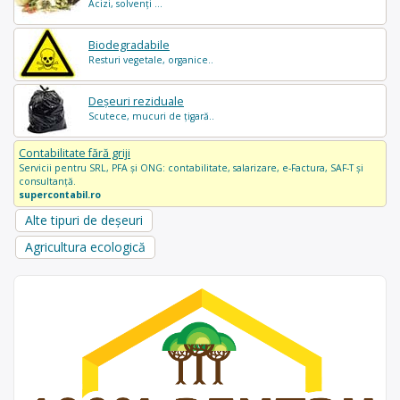
Acizi, solvenți ...
Biodegradabile
Resturi vegetale, organice..
Deșeuri reziduale
Scutece, mucuri de țigară..
Contabilitate fără griji
Servicii pentru SRL, PFA și ONG: contabilitate, salarizare, e-Factura, SAF-T și
consultanță.
supercontabil.ro
Alte tipuri de deșeuri
Agricultura ecologică