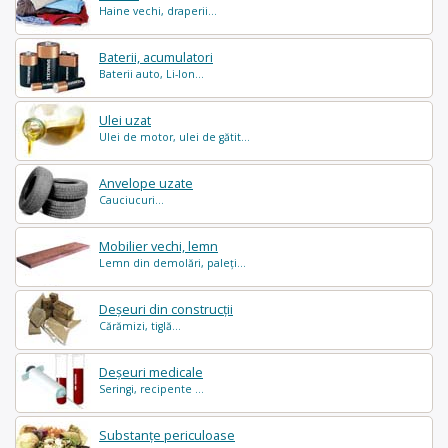
Haine vechi, draperii...
Baterii, acumulatori
Baterii auto, Li-Ion...
Ulei uzat
Ulei de motor, ulei de gătit...
Anvelope uzate
Cauciucuri...
Mobilier vechi, lemn
Lemn din demolări, paleți...
Deșeuri din construcții
Cărămizi, tiglă...
Deșeuri medicale
Seringi, recipente ...
Substanțe periculoase