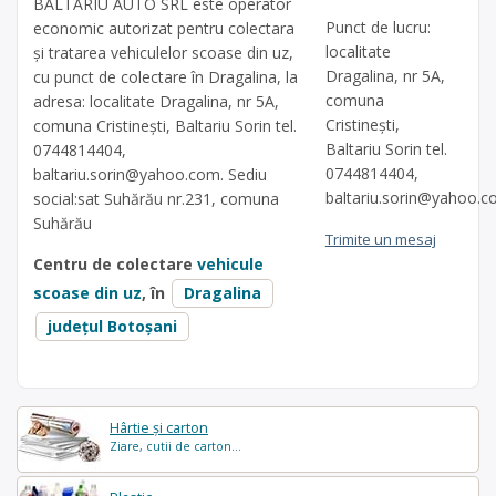
BALTARIU AUTO SRL este operator
Punct de lucru:
economic autorizat pentru colectara
localitate
și tratarea vehiculelor scoase din uz,
Dragalina, nr 5A,
cu punct de colectare în Dragalina, la
comuna
adresa: localitate Dragalina, nr 5A,
Cristinești,
comuna Cristinești, Baltariu Sorin tel.
Baltariu Sorin tel.
0744814404,
0744814404,
baltariu.sorin@yahoo.com
. Sediu
baltariu.sorin@yahoo.
social:sat Suhărău nr.231, comuna
Suhărău
Trimite un mesaj
Centru de colectare
vehicule
scoase din uz
, în
Dragalina
județul Botoșani
Hârtie și carton
Ziare, cutii de carton...