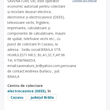
Trimite un mesaj
SAVENATURE SRL este operator
economic autorizat pentru colectare
și reciclare deșeuri electrice,
electronice și electrocasnice (DEEE),
televizoare vechi, frigidere,
imprimante, calculatoare și
componente de calculatoare, mașini
de spălat, telefoane vechi etc., cu
punct de colectare în Cazasu, la
adresa: . Sediu social:BRAILA STR.
HUMULESTI NR.5, BL.A1,SC.F,AP.96
Tel. 0758/966054,
email:
savenature_br@yahoo.com
,persoana
de contact:Andreea Burlacu , jud.
BRAILA
Centru de colectare
electrocasnice (DEEE)
, în
Cazasu
județul Brăila