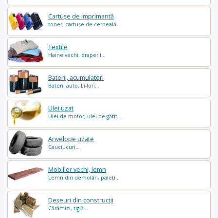
Cartușe de imprimantă
toner, cartușe de cerneală...
Textile
Haine vechi, draperii...
Baterii, acumulatori
Baterii auto, Li-Ion...
Ulei uzat
Ulei de motor, ulei de gătit...
Anvelope uzate
Cauciucuri...
Mobilier vechi, lemn
Lemn din demolări, paleți...
Deșeuri din construcții
Cărămizi, tiglă...