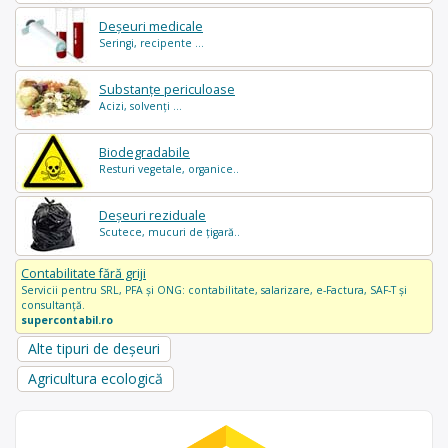
Deșeuri medicale
Seringi, recipente ...
Substanțe periculoase
Acizi, solvenți ...
Biodegradabile
Resturi vegetale, organice..
Deșeuri reziduale
Scutece, mucuri de țigară..
Contabilitate fără griji
Servicii pentru SRL, PFA și ONG: contabilitate, salarizare, e-Factura, SAF-T și
consultanță.
supercontabil.ro
Alte tipuri de deșeuri
Agricultura ecologică