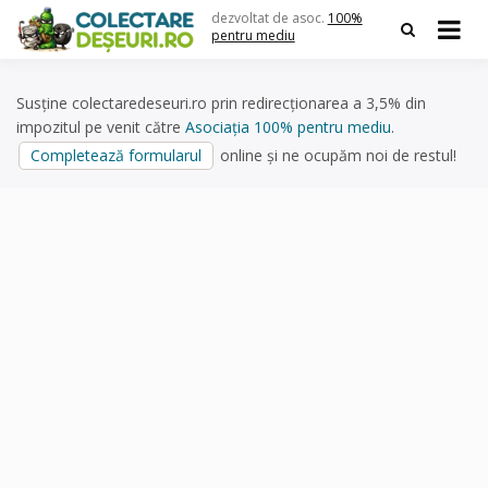
Skip
dezvoltat de asoc.
100%
to
pentru mediu
content
Susține colectaredeseuri.ro prin redirecționarea a 3,5% din
impozitul pe venit către
Asociația 100% pentru mediu
.
Completează formularul
online și ne ocupăm noi de restul!