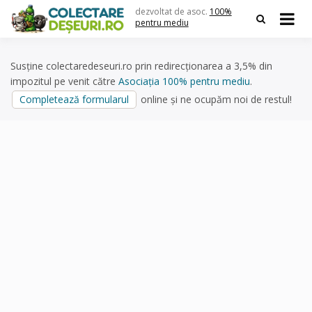
Skip
dezvoltat de asoc.
100%
to
pentru mediu
content
Susține colectaredeseuri.ro prin redirecționarea a 3,5% din
impozitul pe venit către
Asociația 100% pentru mediu
.
Completează formularul
online și ne ocupăm noi de restul!