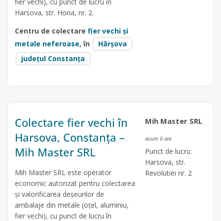
fier vechi), cu punct de lucru în
Harsova, str. Horia, nr. 2.
Centru de colectare
fier vechi și
metale neferoase
, în
Hârșova
județul Constanța
Colectare fier vechi în
Mih Master SRL
Harsova, Constanța –
acum 6 ani
Mih Master SRL
Punct de lucru:
Harsova, str.
Mih Master SRL este operator
Revolutiei nr. 2
economic autorizat pentru colectarea
și valorificarea deșeurilor de
ambalaje din metale (oțel, aluminiu,
fier vechi), cu punct de lucru în