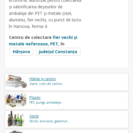
economic autorizat pentru colectarea
și valorificarea deșeurilor de
ambalaje din PET și metale (oțel,
aluminiu, fier vechi), cu punct de lucru
în Harsova, ferma 4.
Centru de colectare
fier vechi și
metale neferoase
,
PET
, în
Hârșova
județul Constanța
Hârtie și carton
Ziare, cutii de carton...
Plastic
PET, pungi, ambalaje...
Sticlă
Sticle, borcane, geamuri...