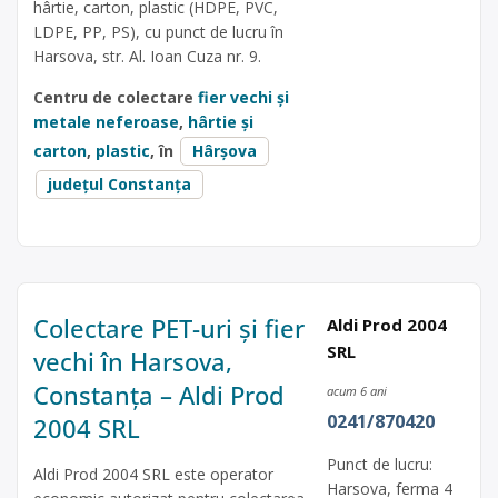
hârtie, carton, plastic (HDPE, PVC,
LDPE, PP, PS), cu punct de lucru în
Harsova, str. Al. Ioan Cuza nr. 9.
Centru de colectare
fier vechi și
metale neferoase
,
hârtie și
carton
,
plastic
, în
Hârșova
județul Constanța
Colectare PET-uri și fier
Aldi Prod 2004
SRL
vechi în Harsova,
Constanța – Aldi Prod
acum 6 ani
0241/870420
2004 SRL
Punct de lucru:
Aldi Prod 2004 SRL este operator
Harsova, ferma 4