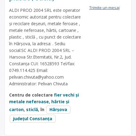
Trimite un mesaj
ALDI PROD 2004 SRL este operator
economic autorizat pentru colectare
și reciclare deșeuri, metale feroase ,
metale neferoase, hârtii, cartoane ,
plastic , sticlă , cu punct de colectare
în Hârșova, la adresa: . Sediu
social:SC ALDI PROD 2004 SRL –
Harsova Str.Eternitatii, Nr.2, Jud.
Constanța CUI: 16528593 Tel/fax:
0749.114.425 Email:
pelivan.chivuta@yahoo.com
Administrator: Pelivan Chivuta
Centru de colectare
fier vechi și
metale neferoase
,
hârtie și
carton
,
sticlă
, în
Hârșova
județul Constanța