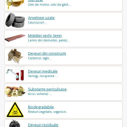
Ulei de motor, ulei de gătit...
Anvelope uzate
Cauciucuri...
Mobilier vechi, lemn
Lemn din demolări, paleți...
Deșeuri din construcții
Cărămizi, tiglă...
Deșeuri medicale
Seringi, recipente ...
Substanțe periculoase
Acizi, solvenți ...
Biodegradabile
Resturi vegetale, organice..
Deșeuri reziduale