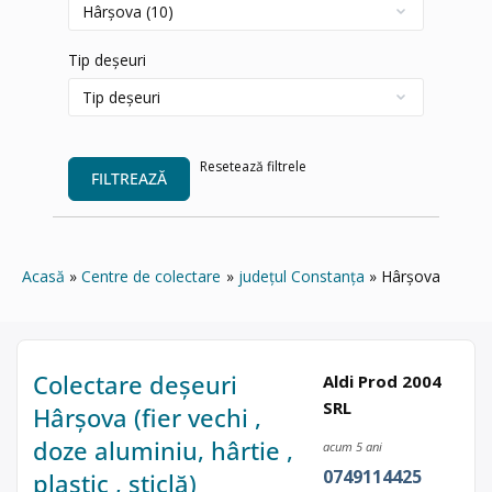
Tip deșeuri
Resetează filtrele
FILTREAZĂ
Acasă
Centre de colectare
județul Constanța
Hârșova
Colectare deșeuri
Aldi Prod 2004
SRL
Hârșova (fier vechi ,
doze aluminiu, hârtie ,
acum 5 ani
0749114425
plastic , sticlă)